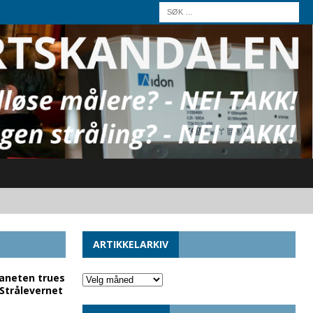
ARTIKKELARKIV
laneten trues
 Strålevernet