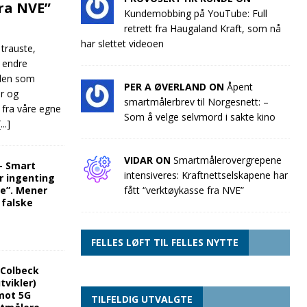
fra NVE”
Kundemobbing på YouTube: Full
retrett fra Haugaland Kraft, som nå
har slettet videoen
 trauste,
e endre
llen som
PER A ØVERLAND ON
Åpent
ør og
smartmålerbrev til Norgesnett: –
 fra våre egne
Som å velge selvmord i sakte kino
[...]
VIDAR ON
Smartmålerovergrepene
“- Smart
intensiveres: Kraftnettselskapene har
r ingenting
re”. Mener
fått “verktøykasse fra NVE”
 falske
FELLES LØFT TIL FELLES NYTTE
 Colbeck
tvikler)
mot 5G
TILFELDIG UTVALGTE