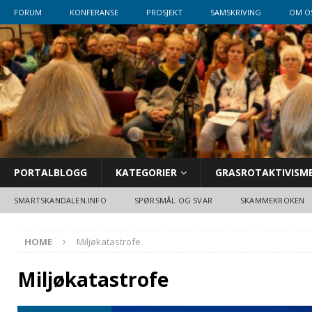
FORUM
KONFERANSE
PROSJEKT
SAMSKRIVING
OM O
PORTALBLOGG
KATEGORIER
GRASROTAKTIVISM
SMARTSKANDALEN.INFO
SPØRSMÅL OG SVAR
SKAMMEKROKEN
HOME
Miljøkatastrofe
Miljøkatastrofe