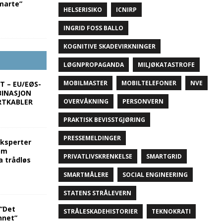
marte”
HELSERISIKO
ICNIRP
INGRID FOSS BALLO
KOGNITIVE SKADEVIRKNINGER
LØGNPROPAGANDA
MILJØKATASTROFE
MOBILMASTER
MOBILTELEFONER
NVE
T – EU/EØS-
BINASJON
OVERVÅKNING
PERSONVERN
RTKABLER
PRAKTISK BEVISSTGJØRING
PRESSEMELDINGER
eksperter
om
PRIVATLIVSKRENKELSE
SMARTGRID
a trådløs
SMARTMÅLERE
SOCIAL ENGINEERING
STATENS STRÅLEVERN
“Det
STRÅLESKADEHISTORIER
TEKNOKRATI
nnet”