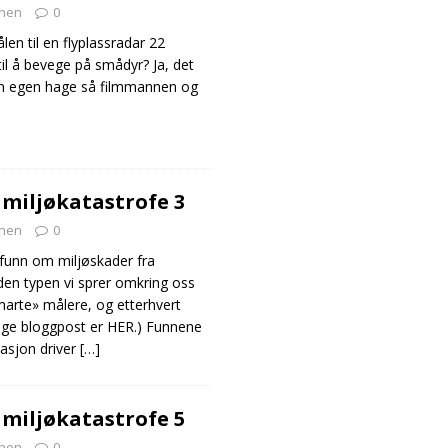
nen
0
len til en flyplassradar 22
til å bevege på smådyr? Ja, det
sin egen hage så filmmannen og
 miljøkatastrofe 3
nen
0
funn om miljøskader fra
 den typen vi sprer omkring oss
marte» målere, og etterhvert
rrige bloggpost er HER.) Funnene
asjon driver
[…]
 miljøkatastrofe 5
nen
0