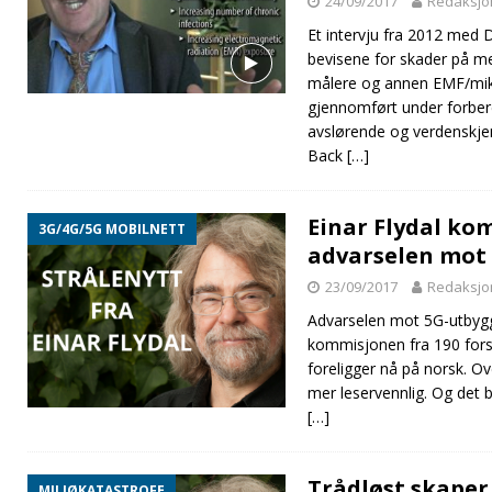
24/09/2017
Redaksjo
Et intervju fra 2012 med D
bevisene for skader på m
målere og annen EMF/mikro
gjennomført under forbere
avslørende og verdenskj
Back
[…]
Einar Flydal ko
3G/4G/5G MOBILNETT
advarselen mot
23/09/2017
Redaksjo
Advarselen mot 5G-utbyggi
kommisjonen fra 190 forsk
foreligger nå på norsk. Ove
mer leservennlig. Og det bl
[…]
Trådløst skaper
MILJØKATASTROFE