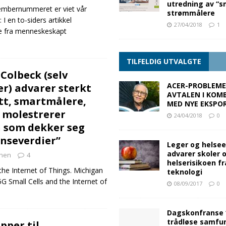
utredning av “s
esembernummeret er viet vår
strømmålere
I en to-siders artikkel
27/04/2018
1
e fra menneskeskapt
TILFELDIG UTVALGTE
Colbeck (selv
ACER-PROBLEME
er) advarer sterkt
AVTALEN I KOM
tt, smartmålere,
MED NYE EKSPO
g molestrerer
24/04/2018
0
 som dekker seg
enseverdier”
Leger og helse
advarer skoler 
nen
4
helserisikoen fr
the Internet of Things. Michigan
teknologi
G Small Cells and the Internet of
08/09/2017
0
Dagskonfranse 
trådløse samfu
pper til