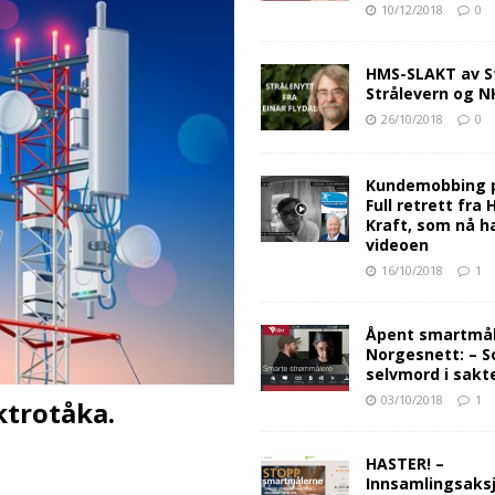
10/12/2018
0
HMS-SLAKT av S
Strålevern og 
26/10/2018
0
Kundemobbing 
Full retrett fra
Kraft, som nå ha
videoen
16/10/2018
1
Åpent smartmåle
Norgesnett: – S
selvmord i sakt
03/10/2018
1
ktrotåka.
HASTER! –
Innsamlingsaksj