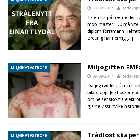
20/09/2017
Redaksjo
Ta en titt på trærne der du
mobilmaster? Du må vite h
diplom-forstmann Helmut
Breunig har nemlig
[…]
Miljøgiften EMF
MILJØKATASTROFE
09/09/2017
Redaksjo
Da jeg ryddet på min har
bildet opp. Jeg husker god
om helserisiko fra elektro
gjerne visst hvilke histori
Trådløst skaper
MILJØKATASTROFE