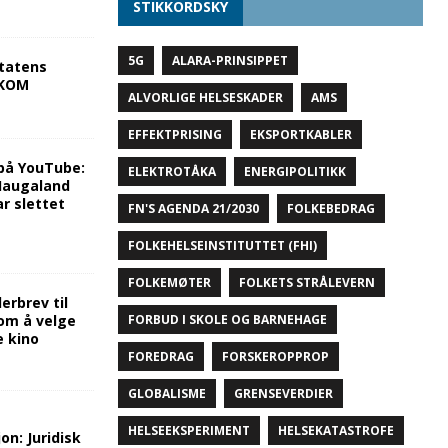
STIKKORDSKY
5G
ALARA-PRINSIPPET
tatens
NKOM
ALVORLIGE HELSESKADER
AMS
EFFEKTPRISING
EKSPORTKABLER
på YouTube:
ELEKTROTÅKA
ENERGIPOLITIKK
 Haugaland
r slettet
FN'S AGENDA 21/2030
FOLKEBEDRAG
FOLKEHELSEINSTITUTTET (FHI)
FOLKEMØTER
FOLKETS STRÅLEVERN
rbrev til
FORBUD I SKOLE OG BARNEHAGE
om å velge
e kino
FOREDRAG
FORSKEROPPROP
GLOBALISME
GRENSEVERDIER
HELSEEKSPERIMENT
HELSEKATASTROFE
on: Juridisk