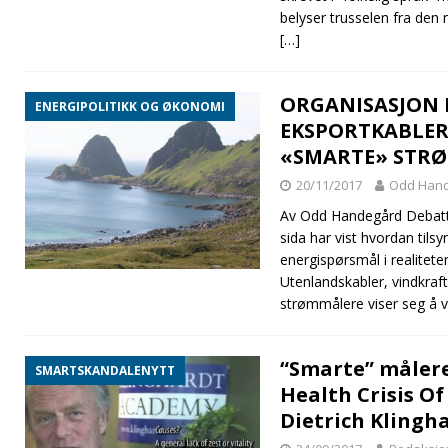
belyser trusselen fra den 
[…]
ORGANISASJON
ENERGIPOLITIKK OG ØKONOMI
EKSPORTKABLER
«SMARTE» STR
20/11/2017
Odd Han
Av Odd Handegård Debatte
sida har vist hvordan tilsy
energispørsmål i realite
Utenlandskabler, vindkraf
strømmålere viser seg å v
“Smarte” målere
SMARTSKANDALENYTT
Health Crisis Of
Dietrich Klingh