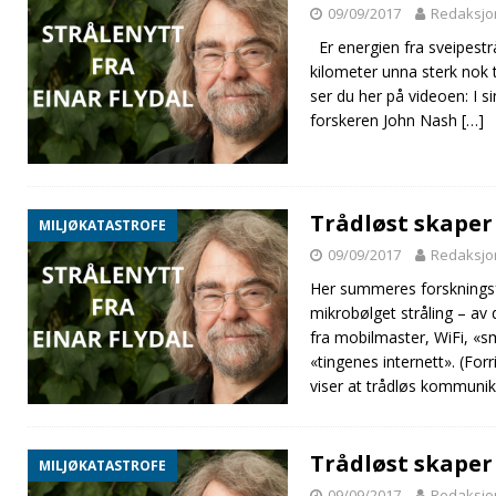
09/09/2017
Redaksjo
Er energien fra sveipestrå
kilometer unna sterk nok 
ser du her på videoen: I 
forskeren John Nash
[…]
Trådløst skaper
MILJØKATASTROFE
09/09/2017
Redaksjo
Her summeres forsknings
mikrobølget stråling – av
fra mobilmaster, WiFi, «s
«tingenes internett». (Fo
viser at trådløs kommunik
Trådløst skaper
MILJØKATASTROFE
09/09/2017
Redaksjo