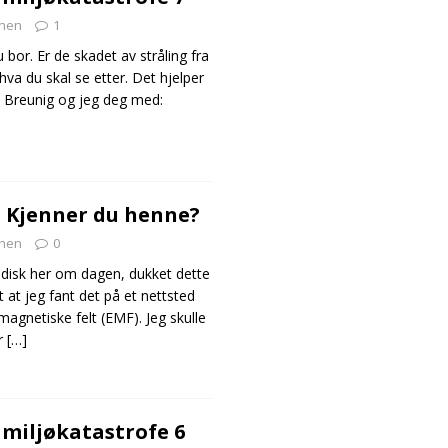
nen
1
 bor. Er de skadet av stråling fra
va du skal se etter. Det hjelper
 Breunig og jeg deg med:
: Kjenner du henne?
nen
0
ddisk her om dagen, dukket dette
t at jeg fant det på et nettsted
magnetiske felt (EMF). Jeg skulle
er
[…]
 miljøkatastrofe 6