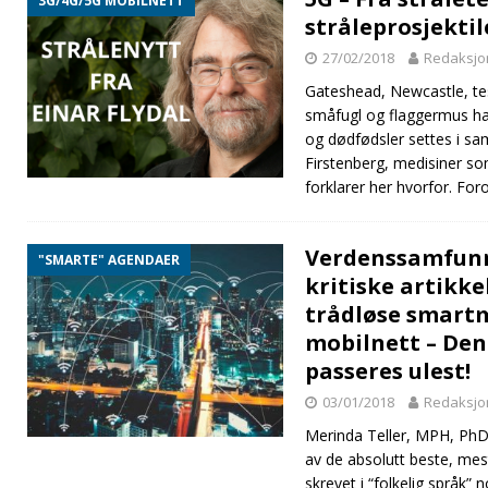
3G/4G/5G MOBILNETT
stråleprosjektil
27/02/2018
Redaksjo
Gateshead, Newcastle, tes
småfugl og flaggermus ha
og dødfødsler settes i s
Firstenberg, medisiner so
forklarer her hvorfor. For
Verdenssamfunne
"SMARTE" AGENDAER
kritiske artikk
trådløse smart
mobilnett – Den
passeres ulest!
03/01/2018
Redaksjo
Merinda Teller, MPH, PhD,
av de absolutt beste, mest 
skrevet i “folkelig språk”