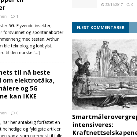
23/11/2017
0
er
nen
1
ter 5G. Flyvende insekter,
FLEST KOMMENTARER
r forsvunnet og spontanaborter
ammenheng med testen. Arthur
m ble teknolog og lobbyist,
ord til den norske
[…]
ts til nå beste
el om elektrotåka,
målere og 5G
ne kan IKKE
nen
0
Smartmålerovergre
 har her antakelig forfattet en
intensiveres:
helhetlige og fyldigste artikler
Kraftnettselskapen
 noen gang, som nærmest til fulle