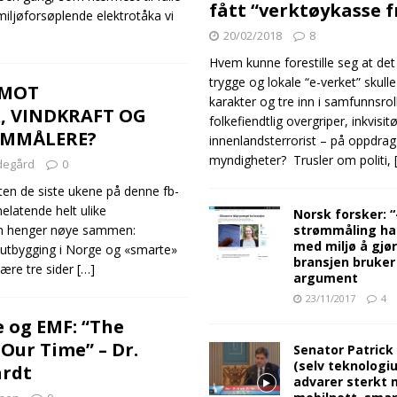
fått “verktøykasse 
miljøforsøplende elektrotåka vi
20/02/2018
8
Hvem kunne forestille seg at det
trygge og lokale “e-verket” skull
 MOT
karakter og tre inn i samfunnsro
, VINDKRAFT OG
folkefiendtlig overgriper, inkvisit
ØMMÅLERE?
innenlandsterrorist – på oppdrag
myndigheter? Trusler om politi,
degård
0
n de siste ukene på denne fb-
nelatende helt ulike
Norsk forsker: 
strømmåling ha
ten henger nøye sammen:
med miljø å gjø
tutbygging i Norge og «smarte»
bransjen bruker
ære tre sider
[…]
argument
23/11/2017
4
 og EMF: “The
 Our Time” – Dr.
Senator Patrick
(selv teknologiu
ardt
advarer sterkt 