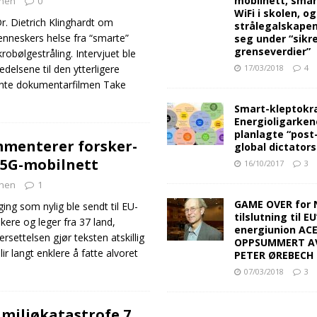
mobilnett, sma
nen
0
WiFi i skolen, o
r. Dietrich Klinghardt om
strålegalskape
enneskers helse fra “smarte”
seg under “sikr
grenseverdier”
bølgestråling. Intervjuet ble
17/03/2018
4
delsene til den ytterligere
ente dokumentarfilmen Take
Smart-kleptokra
Energioligarken
planlagte “post
mmenterer forsker-
global dictators
 5G-mobilnett
16/10/2017
3
nen
1
GAME OVER for 
ng som nylig ble sendt til EU-
tilslutning til EU
ere og leger fra 37 land,
energiunion AC
rsettelsen gjør teksten atskillig
OPPSUMMERT A
ir langt enklere å fatte alvoret
PETER ØREBECH 
07/03/2018
3
 miljøkatastrofe 7