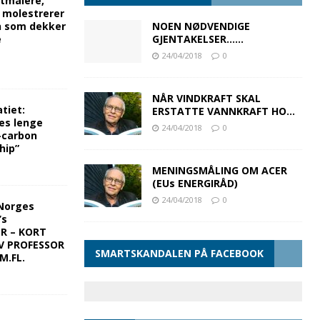
rtmålere,
g molestrerer
n som dekker
NOEN NØDVENDIGE
e
GJENTAKELSER……
24/04/2018
0
NÅR VINDKRAFT SKAL
tiet:
ERSTATTE VANNKRAFT HO…
es lenge
24/04/2018
0
-carbon
hip”
MENINGSMÅLING OM ACER
(EUs ENERGIRÅD)
24/04/2018
0
Norges
’s
ER – KORT
V PROFESSOR
SMARTSKANDALEN PÅ FACEBOOK
M.FL.