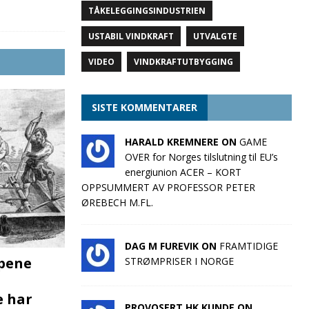
TÅKELEGGINGSINDUSTRIEN
USTABIL VINDKRAFT
UTVALGTE
VIDEO
VINDKRAFTUTBYGGING
SISTE KOMMENTARER
HARALD KREMNERE ON
GAME
OVER for Norges tilslutning til EU’s
energiunion ACER – KORT
OPPSUMMERT AV PROFESSOR PETER
ØREBECH M.FL.
DAG M FUREVIK ON
FRAMTIDIGE
pene
STRØMPRISER I NORGE
e har
PROVOSERT HK KUNDE ON