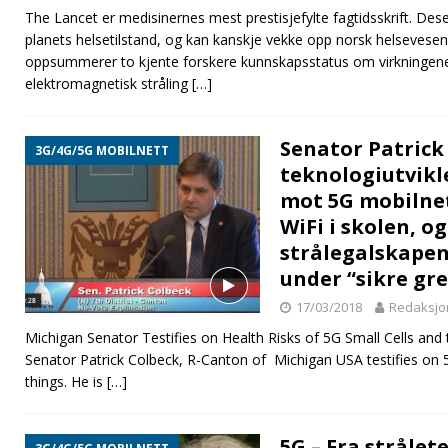
The Lancet er medisinernes mest prestisjefylte fagtidsskrift. D
planets helsetilstand, og kan kanskje vekke opp norsk helsevesen: 
oppsummerer to kjente forskere kunnskapsstatus om virkningen
elektromagnetisk stråling
[…]
Senator Patrick 
3G/4G/5G MOBILNETT
teknologiutvikl
mot 5G mobilne
WiFi i skolen, o
strålegalskapen
under “sikre gr
17/03/2018
Redaksjo
Michigan Senator Testifies on Health Risks of 5G Small Cells and 
Senator Patrick Colbeck, R-Canton of Michigan USA testifies on 5
things. He is
[…]
5G – Fra strålete