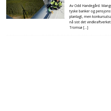
Av Odd Handegård. Mange 
tyske banker og pensjons
planlagt, men konkursutsa
nå sist det vindkraftverke
Tromsø
[…]