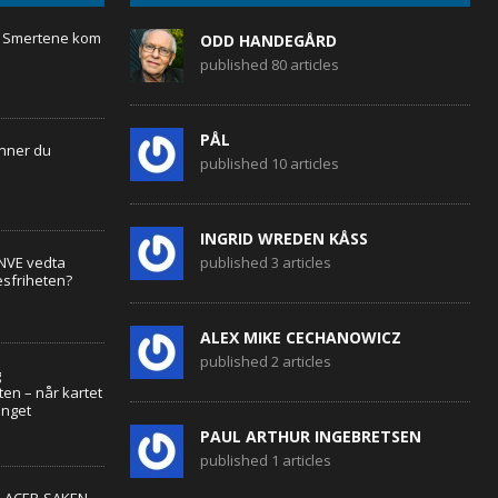
– Smertene kom
ODD HANDEGÅRD
published 80 articles
PÅL
enner du
published 10 articles
INGRID WREDEN KÅSS
 NVE vedta
published 3 articles
esfriheten?
ALEX MIKE CECHANOWICZ
published 2 articles
g
en – når kartet
enget
PAUL ARTHUR INGEBRETSEN
published 1 articles