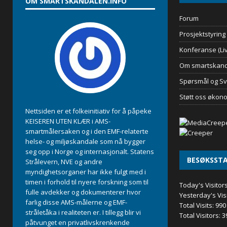
OM SMARTSKANDALEN.INFO
Forum
Prosjektstyring
Konferanse (Liv
Om smartskand
Spørsmål og Sv
Støtt oss økon
Nettsiden er et folkeinitiativ for å påpeke
KEISEREN UTEN KLÆR i AMS-
smartmålersaken og i den EMF-relaterte
helse- og miljøskandale som nå bygger
seg opp i Norge og internasjonalt. Statens
BESØKSSTA
Strålevern, NVE og andre
myndighetsorganer har ikke fulgt med i
timen i forhold til nyere forskning som til
Today's Visitor
fulle avdekker og dokumenterer hvor
Yesterday's Vis
farlig disse AMS-målerne og EMF-
Total Visits:
990
stråletåka i realiteten er. I tillegg blir vi
Total Visitors:
3
påtvunget en privatlivskrenkende