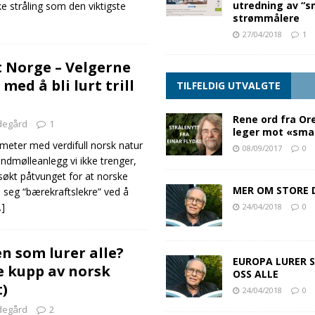
utredning av “s
e stråling som den viktigste
strømmålere
27/04/2018
1
 Norge – Velgerne
 med å bli lurt trill
TILFELDIG UTVALGTE
Rene ord fra Or
degård
1
leger mot «sma
meter med verdifull norsk natur
08/09/2017
0
ndmølleanlegg vi ikke trenger,
rsøkt påtvunget for at norske
MER OM STORE 
e seg “bærekraftslekre” ved å
…]
24/04/2018
0
n som lurer alle?
EUROPA LURER S
e kupp av norsk
OSS ALLE
t)
24/04/2018
0
degård
2