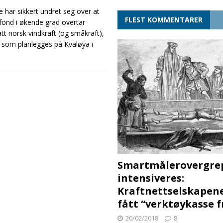
har sikkert undret seg over at
FLEST KOMMENTARER
fond i økende grad overtar
tt norsk vindkraft (og småkraft),
t som planlegges på Kvaløya i
Smartmålerovergre
intensiveres:
Kraftnettselskapen
fått “verktøykasse 
20/02/2018
8