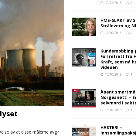
10/12/2018
0
HMS-SLAKT av S
Strålevern og 
26/10/2018
0
Kundemobbing 
Full retrett fra
Kraft, som nå ha
videoen
16/10/2018
1
Åpent smartmåle
Norgesnett: – S
selvmord i sakt
03/10/2018
1
lyset
HASTER! –
lse av at disse målerne avgir
Innsamlingsaksj