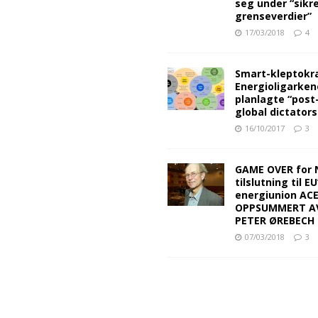
seg under “sikr
grenseverdier”
17/03/2018
4
Smart-kleptokra
Energioligarken
planlagte “post
global dictators
16/10/2017
3
GAME OVER for 
tilslutning til EU
energiunion AC
OPPSUMMERT A
PETER ØREBECH 
07/03/2018
3