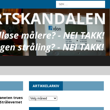
ARTIKKELARKIV
laneten trues
 Strålevernet