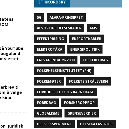
STIKKORDSKY
5G
ALARA-PRINSIPPET
tatens
NKOM
ALVORLIGE HELSESKADER
AMS
EFFEKTPRISING
EKSPORTKABLER
på YouTube:
ELEKTROTÅKA
ENERGIPOLITIKK
 Haugaland
r slettet
FN'S AGENDA 21/2030
FOLKEBEDRAG
FOLKEHELSEINSTITUTTET (FHI)
FOLKEMØTER
FOLKETS STRÅLEVERN
rbrev til
om å velge
FORBUD I SKOLE OG BARNEHAGE
e kino
FOREDRAG
FORSKEROPPROP
GLOBALISME
GRENSEVERDIER
HELSEEKSPERIMENT
HELSEKATASTROFE
on: Juridisk