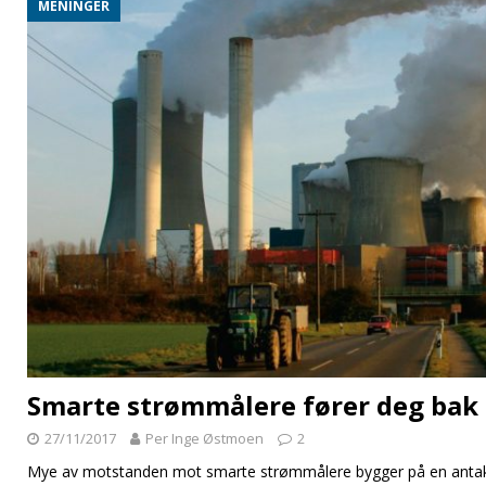
MENINGER
Smarte strømmålere fører deg bak 
27/11/2017
Per Inge Østmoen
2
Mye av motstanden mot smarte strømmålere bygger på en antake