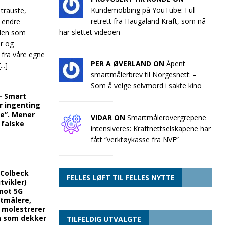
Kundemobbing på YouTube: Full
 trauste,
retrett fra Haugaland Kraft, som nå
e endre
har slettet videoen
llen som
ør og
 fra våre egne
PER A ØVERLAND ON
Åpent
[...]
smartmålerbrev til Norgesnett: –
Som å velge selvmord i sakte kino
“- Smart
r ingenting
re”. Mener
VIDAR ON
Smartmålerovergrepene
 falske
intensiveres: Kraftnettselskapene har
fått “verktøykasse fra NVE”
 Colbeck
FELLES LØFT TIL FELLES NYTTE
tvikler)
mot 5G
rtmålere,
g molestrerer
n som dekker
TILFELDIG UTVALGTE