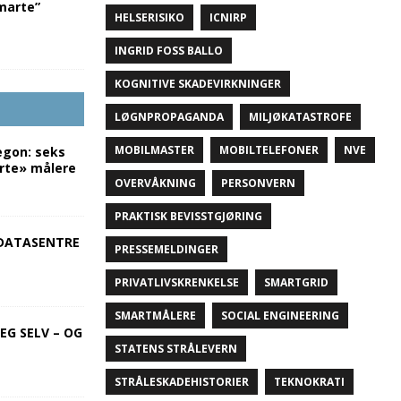
marte”
HELSERISIKO
ICNIRP
INGRID FOSS BALLO
KOGNITIVE SKADEVIRKNINGER
LØGNPROPAGANDA
MILJØKATASTROFE
MOBILMASTER
MOBILTELEFONER
NVE
egon: seks
rte» målere
OVERVÅKNING
PERSONVERN
PRAKTISK BEVISSTGJØRING
DATASENTRE
PRESSEMELDINGER
PRIVATLIVSKRENKELSE
SMARTGRID
SMARTMÅLERE
SOCIAL ENGINEERING
EG SELV – OG
STATENS STRÅLEVERN
STRÅLESKADEHISTORIER
TEKNOKRATI