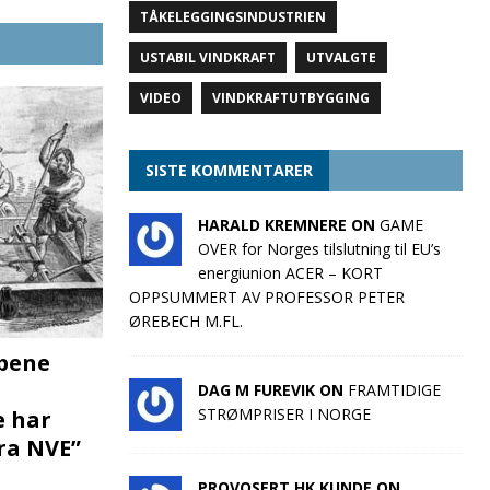
TÅKELEGGINGSINDUSTRIEN
USTABIL VINDKRAFT
UTVALGTE
VIDEO
VINDKRAFTUTBYGGING
SISTE KOMMENTARER
HARALD KREMNERE ON
GAME
OVER for Norges tilslutning til EU’s
energiunion ACER – KORT
OPPSUMMERT AV PROFESSOR PETER
ØREBECH M.FL.
pene
DAG M FUREVIK ON
FRAMTIDIGE
STRØMPRISER I NORGE
e har
fra NVE”
PROVOSERT HK KUNDE ON