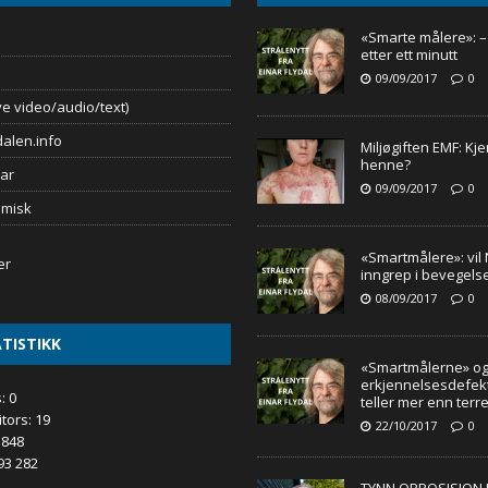
«Smarte målere»: 
etter ett minutt
09/09/2017
0
e video/audio/text)
alen.info
Miljøgiften EMF: Kj
henne?
ar
09/09/2017
0
omisk
«Smartmålere»: vil
inngrep i bevegels
08/09/2017
0
TISTIKK
«Smartmålerne» o
erkjennelsesdefekt
s:
0
teller mer enn terr
itors:
19
22/10/2017
0
 848
93 282