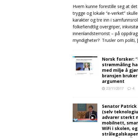
Hvem kunne forestille seg at det
trygge og lokale “e-verket” skull
karakter og tre inn i samfunnsro
folkefiendtlig overgriper, inkvisit
innenlandsterrorist – på oppdrag
myndigheter? Trusler om politi,
Norsk forsker: 
strømmåling ha
med miljø å gjø
bransjen bruker
argument
23/11/2017
4
Senator Patrick
(selv teknologiu
advarer sterkt 
mobilnett, sma
WiFi i skolen, o
strålegalskape