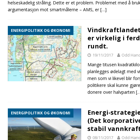
helseskadelig stråling. Dette er et problem. Problemet med å bruk
argumentasjon mot smartmålerne – AMS, er
[…]
Vindkraftlandet
ENERGIPOLITIKK OG ØKONOMI
er virkelig i ferd
rundt.
19/11/2017
Odd Han
Mange titusen kvadratkilo
planlegges ødelagt med vi
men som vi likevel blir fo
politikere skal kunne gjør
donere over halvparten
[
Energi-strategie
ENERGIPOLITIKK OG ØKONOMI
(Det korporativ
stabil vannkraf
08/11/2017
Odd Han