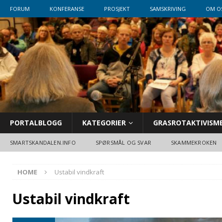
FORUM
KONFERANSE
PROSJEKT
SAMSKRIVING
OM O
PORTALBLOGG
KATEGORIER
GRASROTAKTIVISM
SMARTSKANDALEN.INFO
SPØRSMÅL OG SVAR
SKAMMEKROKEN
HOME
Ustabil vindkraft
Ustabil vindkraft