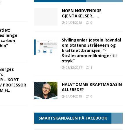
e
NOEN NØDVENDIGE
GJENTAKELSER……
24/04/2018
0
tiet:
es lenge
Sivilingeniør Jostein Ravndal
-carbon
om Statens Strålevern og
hip”
kraftnettbransjen: “-
Strålesammenlikninger til
stryk”
03/12/2017
1
Norges
’s
ER – KORT
HALVTOMME KRAFTMAGASIN
V PROFESSOR
ALLEREDE?
M.FL.
24/04/2018
0
SMARTSKANDALEN PÅ FACEBOOK