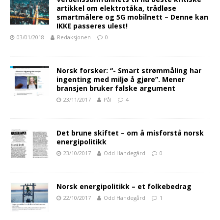
artikkel om elektrotåka, trådløse
smartmålere og 5G mobilnett – Denne kan
IKKE passeres ulest!
03/01/2018
Redaksjonen
0
Norsk forsker: “- Smart strømmåling har
ingenting med miljø å gjøre”. Mener
bransjen bruker falske argument
23/11/2017
Pål
4
Det brune skiftet – om å misforstå norsk
energipolitikk
23/10/2017
Odd Handegård
0
Norsk energipolitikk – et folkebedrag
22/10/2017
Odd Handegård
1