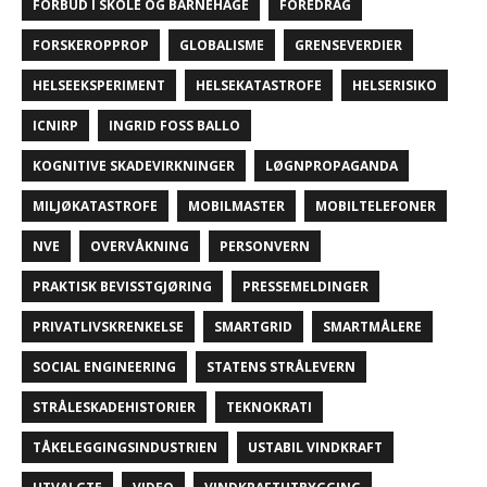
FORBUD I SKOLE OG BARNEHAGE
FOREDRAG
FORSKEROPPROP
GLOBALISME
GRENSEVERDIER
HELSEEKSPERIMENT
HELSEKATASTROFE
HELSERISIKO
ICNIRP
INGRID FOSS BALLO
KOGNITIVE SKADEVIRKNINGER
LØGNPROPAGANDA
MILJØKATASTROFE
MOBILMASTER
MOBILTELEFONER
NVE
OVERVÅKNING
PERSONVERN
PRAKTISK BEVISSTGJØRING
PRESSEMELDINGER
PRIVATLIVSKRENKELSE
SMARTGRID
SMARTMÅLERE
SOCIAL ENGINEERING
STATENS STRÅLEVERN
STRÅLESKADEHISTORIER
TEKNOKRATI
TÅKELEGGINGSINDUSTRIEN
USTABIL VINDKRAFT