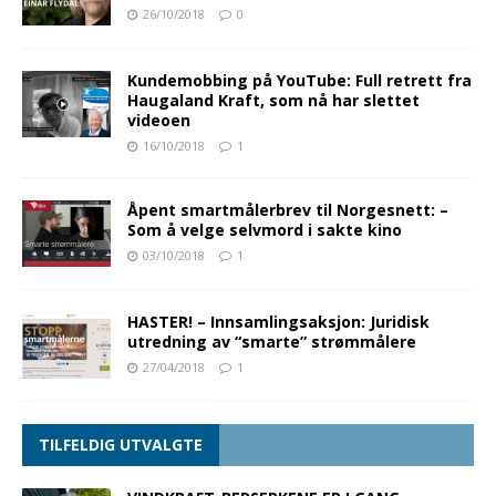
26/10/2018
0
Kundemobbing på YouTube: Full retrett fra
Haugaland Kraft, som nå har slettet
videoen
16/10/2018
1
Åpent smartmålerbrev til Norgesnett: –
Som å velge selvmord i sakte kino
03/10/2018
1
HASTER! – Innsamlingsaksjon: Juridisk
utredning av “smarte” strømmålere
27/04/2018
1
TILFELDIG UTVALGTE