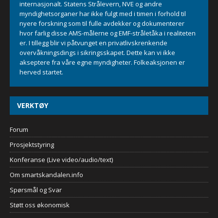
internasjonalt. Statens Strålevern, NVE og andre
myndighetsorganer har ikke fulgt med i timen i forhold til
nyere forskning som til fulle avdekker og dokumenterer
hvor farlig disse AMS-målerne og EMF-stråletåka i realiteten
er. I tillegg blir vi påtvunget en privatlivskrenkende
overvåkningsdings i sikringsskapet. Dette kan vi ikke
akseptere fra våre egne myndigheter. Folkeaksjonen er
herved startet.
VERKTØY
Forum
Prosjektstyring
Konferanse (Live video/audio/text)
Om smartskandalen.info
Spørsmål og Svar
Støtt oss økonomisk