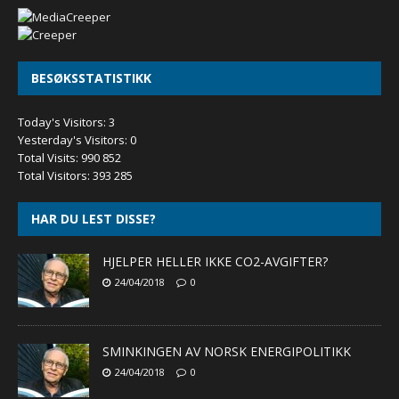
BESØKSSTATISTIKK
Today's Visitors:
3
Yesterday's Visitors:
0
Total Visits:
990 852
Total Visitors:
393 285
HAR DU LEST DISSE?
HJELPER HELLER IKKE CO2-AVGIFTER?
24/04/2018
0
SMINKINGEN AV NORSK ENERGIPOLITIKK
24/04/2018
0