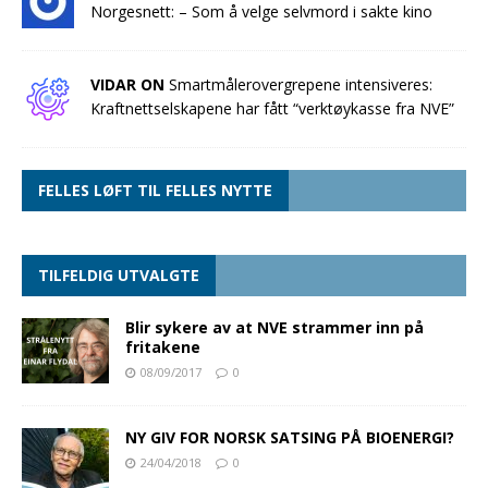
Norgesnett: – Som å velge selvmord i sakte kino
VIDAR ON
Smartmålerovergrepene intensiveres:
Kraftnettselskapene har fått “verktøykasse fra NVE”
FELLES LØFT TIL FELLES NYTTE
TILFELDIG UTVALGTE
Blir sykere av at NVE strammer inn på
fritakene
08/09/2017
0
NY GIV FOR NORSK SATSING PÅ BIOENERGI?
24/04/2018
0