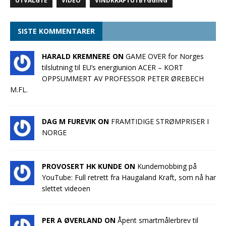
UTVALGTE
VIDEO
VINDKRAFTUTBYGGING
SISTE KOMMENTARER
HARALD KREMNERE ON
GAME OVER for Norges
tilslutning til EU’s energiunion ACER – KORT
OPPSUMMERT AV PROFESSOR PETER ØREBECH
M.FL.
DAG M FUREVIK ON
FRAMTIDIGE STRØMPRISER I
NORGE
PROVOSERT HK KUNDE ON
Kundemobbing på
YouTube: Full retrett fra Haugaland Kraft, som nå har
slettet videoen
PER A ØVERLAND ON
Åpent smartmålerbrev til