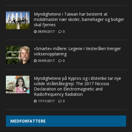
Myndighetene i Taiwan har bestemt at
mobilmaster nær skoler, barnehager og boliger
skal fjernes
08/09/2017
0
«Smarte» målere: Legene i Vesterålen trenger
voksenopplæring
09/09/2017
0
Myndighetene på Kypros og i Østerike tar nye
solide stråletåkegrep: The 2017 Nicosia
Declaration on Electromagnetic and
Radiofrequency Radiation
17/11/2017
0
MEDFORFATTERE