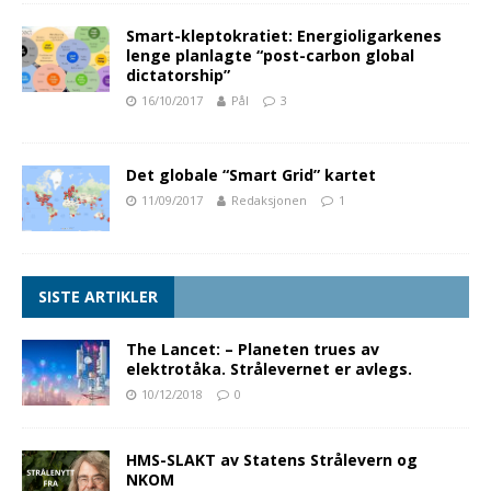
Smart-kleptokratiet: Energioligarkenes
lenge planlagte “post-carbon global
dictatorship”
16/10/2017
Pål
3
Det globale “Smart Grid” kartet
11/09/2017
Redaksjonen
1
SISTE ARTIKLER
The Lancet: – Planeten trues av
elektrotåka. Strålevernet er avlegs.
10/12/2018
0
HMS-SLAKT av Statens Strålevern og
NKOM