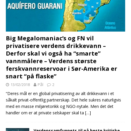
Big Megalomaniac’s og FN vil
privatisere verdens drikkevann –
Derfor skal vi også ha “smarte”
vannmålere – Verdens største
ferskvannreservoar i Sør-Amerika er
snart “på flaske”
13/02/2018
Pål
2
“Deres mål er en global privatisering av alt drikkevann i et
såkalt privat-offentlig partnerskap. Det hele sukres naturligvis
med en masse miljøretorikk og NGO-nytale. Men det det
handler om er at private selskaper skal ta
[…]
Verdenssamfunnets til nå beste kritiske