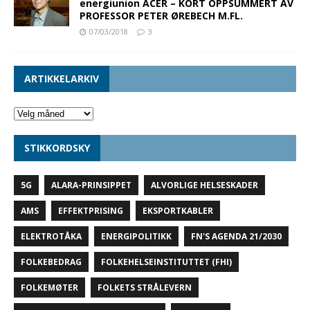
energiunion ACER – KORT OPPSUMMERT AV
PROFESSOR PETER ØREBECH M.FL.
07/03/2018
3
ARTIKKELARKIV
STIKKORDSKY
5G
ALARA-PRINSIPPET
ALVORLIGE HELSESKADER
AMS
EFFEKTPRISING
EKSPORTKABLER
ELEKTROTÅKA
ENERGIPOLITIKK
FN'S AGENDA 21/2030
FOLKEBEDRAG
FOLKEHELSEINSTITUTTET (FHI)
FOLKEMØTER
FOLKETS STRÅLEVERN