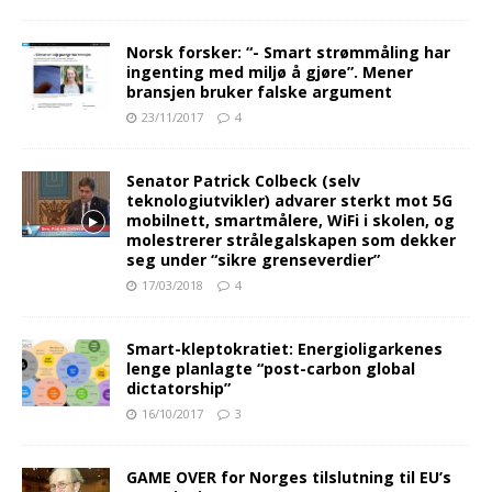
Norsk forsker: “- Smart strømmåling har
ingenting med miljø å gjøre”. Mener
bransjen bruker falske argument
23/11/2017
4
Senator Patrick Colbeck (selv
teknologiutvikler) advarer sterkt mot 5G
mobilnett, smartmålere, WiFi i skolen, og
molestrerer strålegalskapen som dekker
seg under “sikre grenseverdier”
17/03/2018
4
Smart-kleptokratiet: Energioligarkenes
lenge planlagte “post-carbon global
dictatorship”
16/10/2017
3
GAME OVER for Norges tilslutning til EU’s