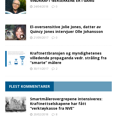
VINDKRAFT-BERSERKENE ER I GANG
24/04/2018
0
El-oversensitive Jolie Jones, datter av
Quincy Jones intervjuer Olle Johansson
21/09/2017
0
Kraftnettbransjen og myndighetenes
villedende propaganda vedr. stråling fra
“smarte” målere
30/11/2017
2
FLEST KOMMENTARER
Smartmålerovergrepene intensiveres:
Kraftnettselskapene har fått
“verktøykasse fra NVE”
20/02/2018
8