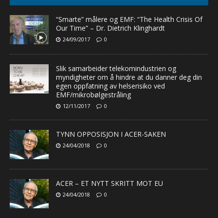
“Smarte” målere og EMF: “The Health Crisis Of
Our Time” – Dr. Dietrich Klinghardt
24/09/2017
0
Slik samarbeider telekomindustrien og
myndigheter om å hindre at du danner deg din
egen oppfatning av helserisiko ved
EMF/mikrobølgestråling
12/11/2017
0
TYNN OPPOSISJON I ACER-SAKEN
24/04/2018
0
ACER – ET NYTT SKRITT MOT EU
24/04/2018
0