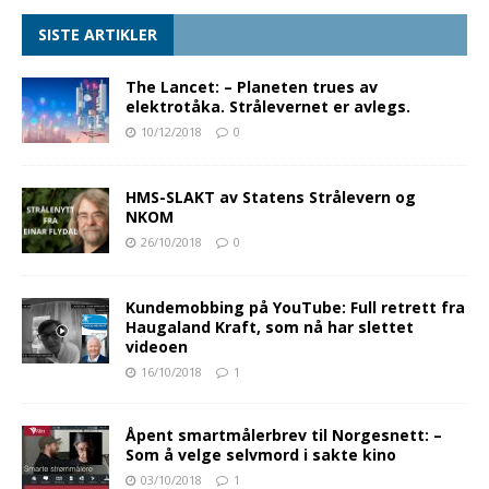
SISTE ARTIKLER
The Lancet: – Planeten trues av
elektrotåka. Strålevernet er avlegs.
10/12/2018
0
HMS-SLAKT av Statens Strålevern og
NKOM
26/10/2018
0
Kundemobbing på YouTube: Full retrett fra
Haugaland Kraft, som nå har slettet
videoen
16/10/2018
1
Åpent smartmålerbrev til Norgesnett: –
Som å velge selvmord i sakte kino
03/10/2018
1