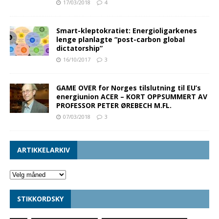
17/03/2018
4
Smart-kleptokratiet: Energioligarkenes
lenge planlagte “post-carbon global
dictatorship”
16/10/2017
3
GAME OVER for Norges tilslutning til EU’s
energiunion ACER – KORT OPPSUMMERT AV
PROFESSOR PETER ØREBECH M.FL.
07/03/2018
3
ARTIKKELARKIV
STIKKORDSKY