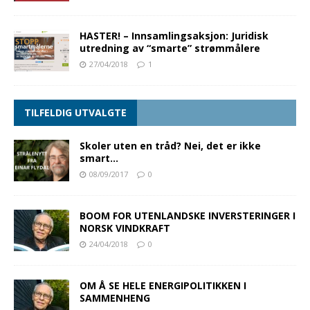
HASTER! – Innsamlingsaksjon: Juridisk
utredning av “smarte” strømmålere
27/04/2018
1
TILFELDIG UTVALGTE
Skoler uten en tråd? Nei, det er ikke
smart…
08/09/2017
0
BOOM FOR UTENLANDSKE INVERSTERINGER I
NORSK VINDKRAFT
24/04/2018
0
OM Å SE HELE ENERGIPOLITIKKEN I
SAMMENHENG