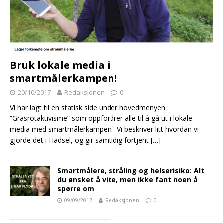
Bruk lokale media i
smartmålerkampen!
20/10/2017
Redaksjonen
0
Vi har lagt til en statisk side under hovedmenyen
“Grasrotaktivisme” som oppfordrer alle til å gå ut i lokale
media med smartmålerkampen. Vi beskriver litt hvordan vi
gjorde det i Hadsel, og gir samtidig fortjent
[…]
Smartmålere, stråling og helserisiko: Alt
du ønsket å vite, men ikke fant noen å
spørre om
09/09/2017
Redaksjonen
0