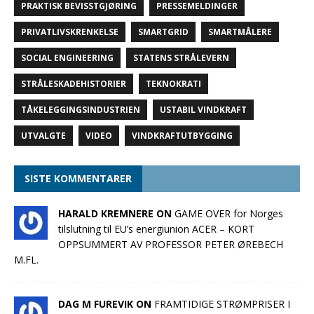
PRAKTISK BEVISSTGJØRING
PRESSEMELDINGER
PRIVATLIVSKRENKELSE
SMARTGRID
SMARTMÅLERE
SOCIAL ENGINEERING
STATENS STRÅLEVERN
STRÅLESKADEHISTORIER
TEKNOKRATI
TÅKELEGGINGSINDUSTRIEN
USTABIL VINDKRAFT
UTVALGTE
VIDEO
VINDKRAFTUTBYGGING
SISTE KOMMENTARER
HARALD KREMNERE ON
GAME OVER for Norges
tilslutning til EU’s energiunion ACER – KORT
OPPSUMMERT AV PROFESSOR PETER ØREBECH
M.FL.
DAG M FUREVIK ON
FRAMTIDIGE STRØMPRISER I