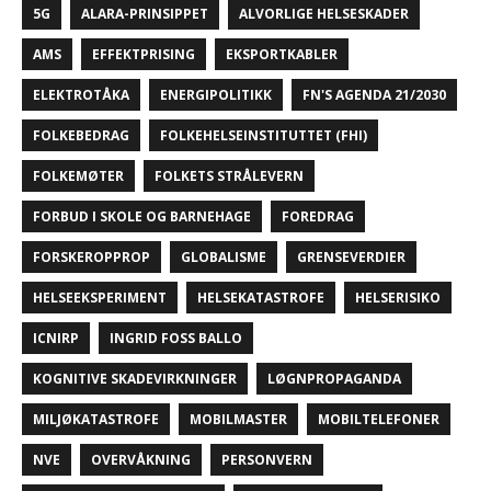
5G
ALARA-PRINSIPPET
ALVORLIGE HELSESKADER
AMS
EFFEKTPRISING
EKSPORTKABLER
ELEKTROTÅKA
ENERGIPOLITIKK
FN'S AGENDA 21/2030
FOLKEBEDRAG
FOLKEHELSEINSTITUTTET (FHI)
FOLKEMØTER
FOLKETS STRÅLEVERN
FORBUD I SKOLE OG BARNEHAGE
FOREDRAG
FORSKEROPPROP
GLOBALISME
GRENSEVERDIER
HELSEEKSPERIMENT
HELSEKATASTROFE
HELSERISIKO
ICNIRP
INGRID FOSS BALLO
KOGNITIVE SKADEVIRKNINGER
LØGNPROPAGANDA
MILJØKATASTROFE
MOBILMASTER
MOBILTELEFONER
NVE
OVERVÅKNING
PERSONVERN