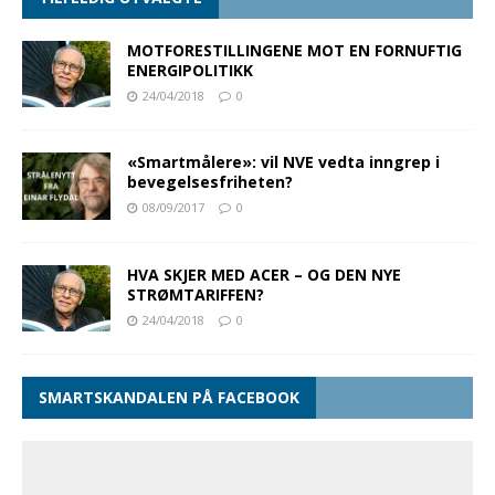
MOTFORESTILLINGENE MOT EN FORNUFTIG
ENERGIPOLITIKK
24/04/2018
0
«Smartmålere»: vil NVE vedta inngrep i
bevegelsesfriheten?
08/09/2017
0
HVA SKJER MED ACER – OG DEN NYE
STRØMTARIFFEN?
24/04/2018
0
SMARTSKANDALEN PÅ FACEBOOK