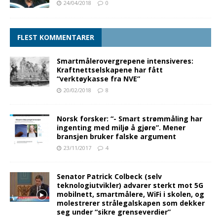
24/04/2018
0
FLEST KOMMENTARER
Smartmålerovergrepene intensiveres:
Kraftnettselskapene har fått
“verktøykasse fra NVE”
20/02/2018
8
Norsk forsker: “- Smart strømmåling har
ingenting med miljø å gjøre”. Mener
bransjen bruker falske argument
23/11/2017
4
Senator Patrick Colbeck (selv
teknologiutvikler) advarer sterkt mot 5G
mobilnett, smartmålere, WiFi i skolen, og
molestrerer strålegalskapen som dekker
seg under “sikre grenseverdier”