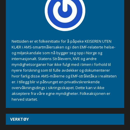
Nettsiden er et folkeinitiativ for å påpeke KEISEREN UTEN
KLÆR i AMS-smartmålersaken og i den EMF-relaterte helse-
og miljøskandale som nå bygger seg opp i Norge og
internasjonalt. Statens Strålevern, NVE og andre
myndighetsorganer har ikke fulgt med i timen i forhold til
nyere forskning som til fulle avdekker og dokumenterer
hvor farlig disse AMS-målerne og EMF-stråletåka i realiteten
er. I tillegg blir vi påtvunget en privatlivskrenkende
overvåkningsdings i sikringsskapet. Dette kan vi ikke
akseptere fra våre egne myndigheter. Folkeaksjonen er
herved startet.
VERKTØY