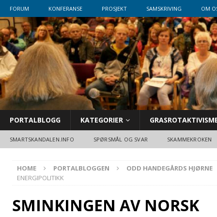
FORUM
KONFERANSE
PROSJEKT
SAMSKRIVING
OM O
PORTALBLOGG
KATEGORIER
GRASROTAKTIVISM
SMARTSKANDALEN.INFO
SPØRSMÅL OG SVAR
SKAMMEKROKEN
HOME
PORTALBLOGGEN
ODD HANDEGÅRDS HJØRNE
ENERGIPOLITIKK
SMINKINGEN AV NORSK