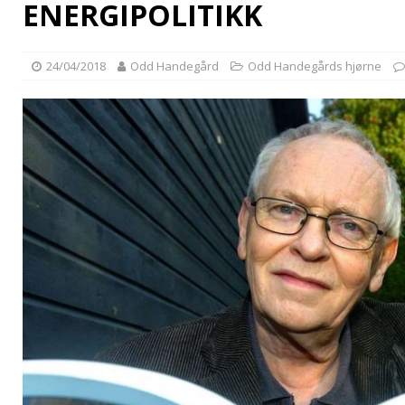
ENERGIPOLITIKK
24/04/2018
Odd Handegård
Odd Handegårds hjørne