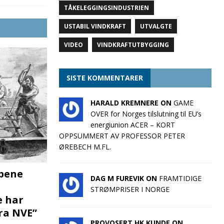
TÅKELEGGINGSINDUSTRIEN
USTABIL VINDKRAFT
UTVALGTE
VIDEO
VINDKRAFTUTBYGGING
SISTE KOMMENTARER
HARALD KREMNERE ON
GAME
OVER for Norges tilslutning til EU’s
energiunion ACER – KORT
OPPSUMMERT AV PROFESSOR PETER
ØREBECH M.FL.
pene
DAG M FUREVIK ON
FRAMTIDIGE
STRØMPRISER I NORGE
e har
fra NVE”
PROVOSERT HK KUNDE ON