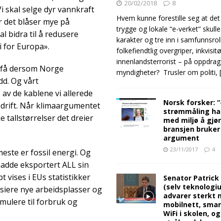
20/02/2018
8
Vi skal selge dyr vannkraft
Hvem kunne forestille seg at det
år det blåser mye på
trygge og lokale “e-verket” skull
l bidra til å redusere
karakter og tre inn i samfunnsro
i for Europa».
folkefiendtlig overgriper, inkvisit
innenlandsterrorist – på oppdrag
re få dersom Norge
myndigheter? Trusler om politi,
d. Og vårt
av de kablene vi allerede
Norsk forsker: 
 drift. Når klimaargumentet
strømmåling ha
 tallstørrelser det dreier
med miljø å gjø
bransjen bruker
argument
23/11/2017
4
este er fossil energi. Og
hadde eksportert ALL sin
t vises i EUs statistikker
Senator Patrick
(selv teknologiu
ansiere nye arbeidsplasser og
advarer sterkt 
imulere til forbruk og
mobilnett, sma
WiFi i skolen, o