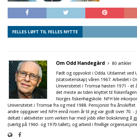
FELLES LØFT TIL FELLES NYTTE
Om Odd Handegård
80 artikler
Født og oppvokst i Odda. Utdannet ved Un
(statsvitenskap) våren 1967. Arbeidet i O
Universitetet i Tromsø høsten 1971 - et år
det meste av tiden knyttet til fiskerifage
Norges fiskerihøgskole. NFH ble inkorpo
Universitetet i Tromsø fra og med 1988. Pensjonist fra årsskift
andre oppgaver ved NFH ennå noen år til jeg var godt over 70. - Je
deltatt i aktiviteter som verken har med jobb eller bokskriving å gj
(særlig på 1960- og 1970-tallet), og arbeid i frivillige organisasjone