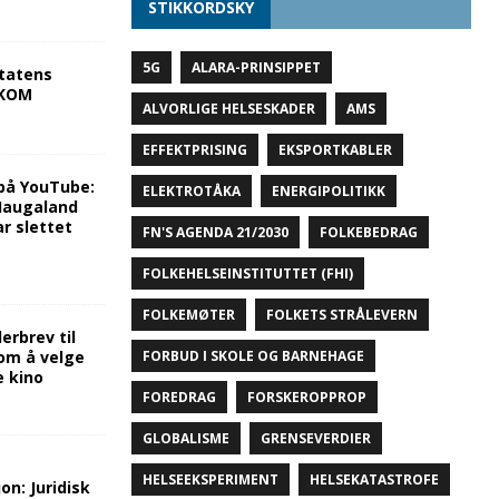
STIKKORDSKY
5G
ALARA-PRINSIPPET
tatens
NKOM
ALVORLIGE HELSESKADER
AMS
EFFEKTPRISING
EKSPORTKABLER
på YouTube:
ELEKTROTÅKA
ENERGIPOLITIKK
 Haugaland
r slettet
FN'S AGENDA 21/2030
FOLKEBEDRAG
FOLKEHELSEINSTITUTTET (FHI)
FOLKEMØTER
FOLKETS STRÅLEVERN
rbrev til
om å velge
FORBUD I SKOLE OG BARNEHAGE
e kino
FOREDRAG
FORSKEROPPROP
GLOBALISME
GRENSEVERDIER
HELSEEKSPERIMENT
HELSEKATASTROFE
on: Juridisk