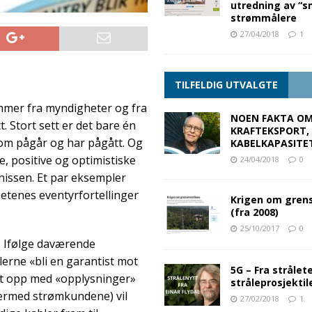
utredning av “s
strømmålere
27/04/2018
1
TILFELDIG UTVALGTE
mmer fra myndigheter og fra
NOEN FAKTA O
t. Stort sett er det bare én
KRAFTEKSPORT,
om pågår og har pågått. Og
KABELKAPASITE
e, positive og optimistiske
24/04/2018
0
nissen. Et par eksempler
etenes eventyrfortellinger
Krigen om gren
(fra 2008)
25/10/2017
0
. Ifølge daværende
lerne «bli en garantist mot
5G – Fra strålete
gt opp med «opplysninger»
stråleprosjektil
dermed strømkundene) vil
27/02/2018
1