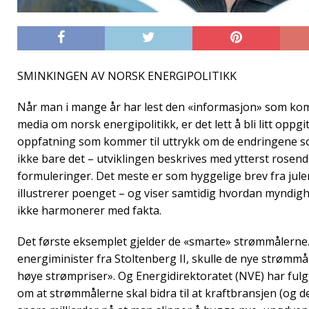
SMINKINGEN AV NORSK ENERGIPOLITIKK
Når man i mange år har lest den «informasjon» som ko
media om norsk energipolitikk, er det lett å bli litt oppgit
oppfatning som kommer til uttrykk om de endringene s
ikke bare det – utviklingen beskrives med ytterst rosend
formuleringer. Det meste er som hyggelige brev fra jule
illustrerer poenget – og viser samtidig hvordan myndigh
ikke harmonerer med fakta.
Det første eksemplet gjelder de «smarte» strømmålerne
energiminister fra Stoltenberg II, skulle de nye strømmå
høye strømpriser». Og Energidirektoratet (NVE) har ful
om at strømmålerne skal bidra til at kraftbransjen (og 