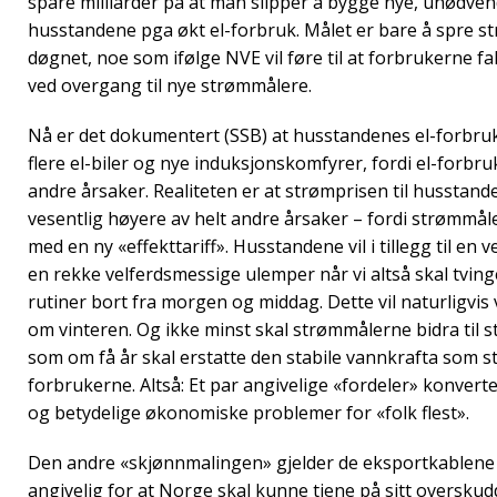
spare milliarder på at man slipper å bygge nye, unødvend
husstandene pga økt el-forbruk. Målet er bare å spre s
døgnet, noe som ifølge NVE vil føre til at forbrukerne fakt
ved overgang til nye strømmålere.
Nå er det dokumentert (SSB) at husstandenes el-forbruk
flere el-biler og nye induksjonskomfyrer, fordi el-forbru
andre årsaker. Realiteten er at strømprisen til husstand
vesentlig høyere av helt andre årsaker – fordi strømmåle
med en ny «effekttariff». Husstandene vil i tillegg til en
en rekke velferdsmessige ulemper når vi altså skal tvinges 
rutiner bort fra morgen og middag. Dette vil naturligvis
om vinteren. Og ikke minst skal strømmålerne bidra til s
som om få år skal erstatte den stabile vannkrafta som s
forbrukerne. Altså: Et par angivelige «fordeler» konverte
og betydelige økonomiske problemer for «folk flest».
Den andre «skjønnmalingen» gjelder de eksportkablen
angivelig for at Norge skal kunne tjene på sitt oversku