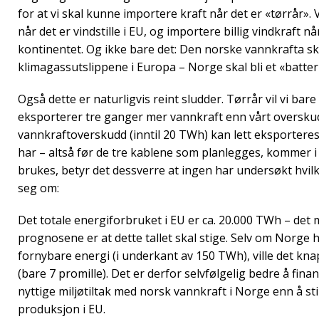
for at vi skal kunne importere kraft når det er «tørrår». 
når det er vindstille i EU, og importere billig vindkraft n
kontinentet. Og ikke bare det: Den norske vannkrafta ska
klimagassutslippene i Europa – Norge skal bli et «batter
Også dette er naturligvis reint sludder. Tørrår vil vi ba
eksporterer tre ganger mer vannkraft enn vårt overskud
vannkraftoverskudd (inntil 20 TWh) kan lett eksporteres 
har – altså før de tre kablene som planlegges, kommer i
brukes, betyr det dessverre at ingen har undersøkt hvilke
seg om:
Det totale energiforbruket i EU er ca. 20.000 TWh – det m
prognosene er at dette tallet skal stige. Selv om Norge 
fornybare energi (i underkant av 150 TWh), ville det knap
(bare 7 promille). Det er derfor selvfølgelig bedre å fin
nyttige miljøtiltak med norsk vannkraft i Norge enn å st
produksjon i EU.