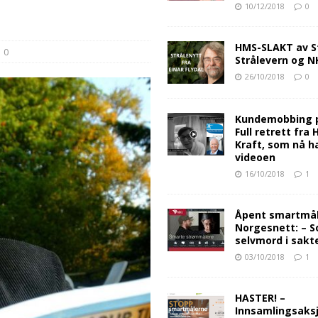
10/12/2018
0
HMS-SLAKT av S
0
Strålevern og 
26/10/2018
0
Kundemobbing 
Full retrett fra
Kraft, som nå ha
videoen
16/10/2018
1
Åpent smartmåle
Norgesnett: – S
selvmord i sakt
03/10/2018
1
HASTER! –
Innsamlingsaksj