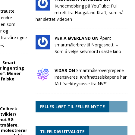
Kundemobbing på YouTube: Full
 trauste,
retrett fra Haugaland Kraft, som nå
e endre
har slettet videoen
llen som
ør og
 fra våre egne
PER A ØVERLAND ON
Åpent
[...]
smartmålerbrev til Norgesnett: –
Som å velge selvmord i sakte kino
“- Smart
r ingenting
VIDAR ON
Smartmålerovergrepene
re”. Mener
intensiveres: Kraftnettselskapene har
 falske
fått “verktøykasse fra NVE”
FELLES LØFT TIL FELLES NYTTE
 Colbeck
tvikler)
mot 5G
rtmålere,
g molestrerer
TILFELDIG UTVALGTE