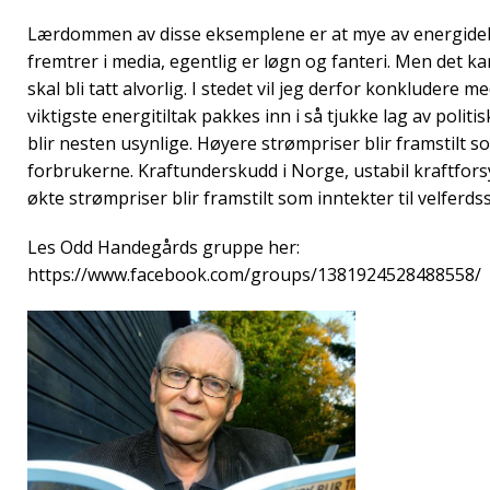
Lærdommen av disse eksemplene er at mye av energideb
fremtrer i media, egentlig er løgn og fanteri. Men det 
skal bli tatt alvorlig. I stedet vil jeg derfor konkludere
viktigste energitiltak pakkes inn i så tjukke lag av poli
blir nesten usynlige. Høyere strømpriser blir framstilt 
forbrukerne. Kraftunderskudd i Norge, ustabil kraftfors
økte strømpriser blir framstilt som inntekter til velferds
Les Odd Handegårds gruppe her:
https://www.facebook.com/groups/1381924528488558/