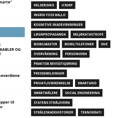
marte”
HELSERISIKO
ICNIRP
INGRID FOSS BALLO
KOGNITIVE SKADEVIRKNINGER
LØGNPROPAGANDA
MILJØKATASTROFE
MOBILMASTER
MOBILTELEFONER
NVE
M
 KABLER OG
T
OVERVÅKNING
PERSONVERN
PRAKTISK BEVISSTGJØRING
PRESSEMELDINGER
severdiene
PRIVATLIVSKRENKELSE
SMARTGRID
SMARTMÅLERE
SOCIAL ENGINEERING
pper til
STATENS STRÅLEVERN
er
STRÅLESKADEHISTORIER
TEKNOKRATI