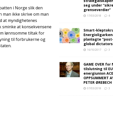
strålegalskape
seg under “sikr
atten i Norge slik den
grenseverdier”
kan man ikke skrive om man
17/03/2018
4
 med at myndighetenes
tisk sminke at konsekvensene
Smart-kleptokra
som lønnsomme tiltak for
Energioligarken
yning til forbrukerne og
planlagte “post
global dictators
staten.
16/10/2017
3
GAME OVER for 
tilslutning til EU
energiunion AC
OPPSUMMERT A
PETER ØREBECH 
07/03/2018
3