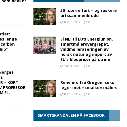
n som dekker
e
5G: større fart – og raskere
artssammenbrudd
08/09/2017
0
tiet:
es lenge
Si NEI til EU’s Energiunion,
-carbon
smartmålerovergrepet,
hip”
vindmølleraseringen av
norsk natur og import av
EU’s blodpriser på strøm
24/01/2018
0
Norges
’s
ER – KORT
Rene ord fra Oregon: seks
V PROFESSOR
leger mot «smarte» målere
M.FL.
08/09/2017
0
SMARTSKANDALEN PÅ FACEBOOK