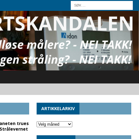
ARTIKKELARKIV
laneten trues
 Strålevernet