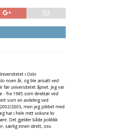
iversitetet i Oslo
slo noen år, og ble ansatt ved
 før universitetet åpnet. Jeg var
ne - fra 1985 som direktør ved
rert som en avdeling ved
et 2002/2003, men jeg jobbet med
g har i hele mitt voksne liv
øre. Det gjelder både politikk
r, særlig innen idrett, osv.