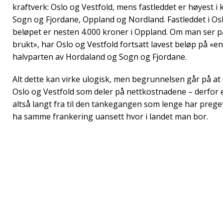
kraftverk: Oslo og Vestfold, mens fastleddet er høyest i
Sogn og Fjordane, Oppland og Nordland. Fastleddet i Os
beløpet er nesten 4.000 kroner i Oppland. Om man ser på
brukt», har Oslo og Vestfold fortsatt lavest beløp på «e
halvparten av Hordaland og Sogn og Fjordane.
Alt dette kan virke ulogisk, men begrunnelsen går på at 
Oslo og Vestfold som deler på nettkostnadene – derfor en
altså langt fra til den tankegangen som lenge har preget
ha samme frankering uansett hvor i landet man bor.