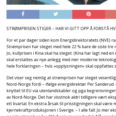
STRØMPRISEN STIGER – HAR VI GITT OPP Å FORSTÅ H
For et par dager siden kom Energidirektoratets (NVE) rap
Strømprisen har steget med hele 22 % bare de siste tre
Jo, kullprisen i Kina skal ha steget. (Kina har lagt ned e
skal erstattes av nye anlegg med mer moderne teknologi
hele forklaringen – hvis «opplysningen» skal oppfattes 
Det viser seg nemlig at strømprisen har steget vesentli
Nord-Norge fordi – ifølge energidirektør Per Sanderud –
knyttet til EU via utenlandskabler og pga begrensninger
av Nord-Norge. Det har visstnok aldri tidligere vært eks
ett kvartal. En ekstra årsak til prisstigningen skal være 
kjernekraftproduksjonen i Sverige. – I alle fall: Jo mer ek