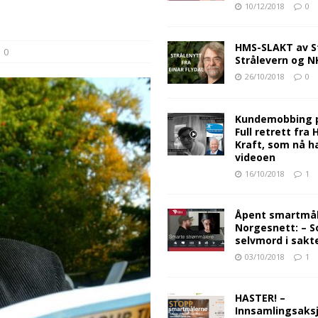
10/12/2018
0
HMS-SLAKT av S
0
Strålevern og 
26/10/2018
0
Kundemobbing 
Full retrett fra
Kraft, som nå ha
videoen
16/10/2018
1
Åpent smartmåle
Norgesnett: – S
selvmord i sakt
03/10/2018
1
HASTER! –
Innsamlingsaksj