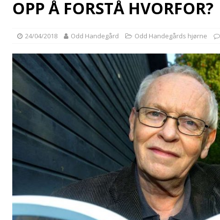
OPP Å FORSTÅ HVORFOR?
24/04/2018
Odd Handegård
Odd Handegårds hjørne