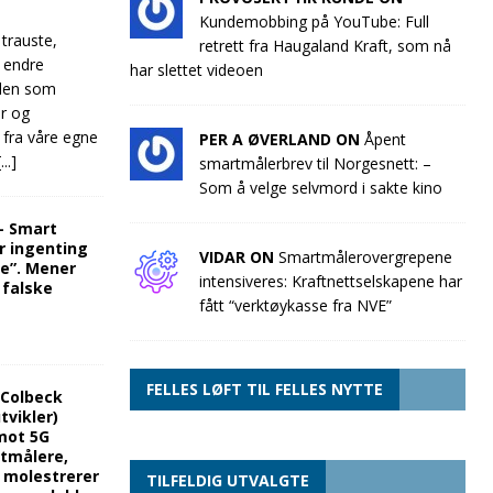
Kundemobbing på YouTube: Full
 trauste,
retrett fra Haugaland Kraft, som nå
e endre
har slettet videoen
llen som
ør og
 fra våre egne
PER A ØVERLAND ON
Åpent
[...]
smartmålerbrev til Norgesnett: –
Som å velge selvmord i sakte kino
“- Smart
r ingenting
VIDAR ON
Smartmålerovergrepene
re”. Mener
intensiveres: Kraftnettselskapene har
 falske
fått “verktøykasse fra NVE”
FELLES LØFT TIL FELLES NYTTE
 Colbeck
tvikler)
mot 5G
rtmålere,
g molestrerer
TILFELDIG UTVALGTE