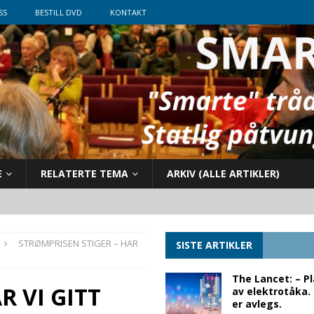
SS
BESTILL DVD
KONTAKT
E
RELATERTE TEMA
ARKIV (ALLE ARTIKLER)
STRØMPRISEN STIGER – HAR
SISTE ARTIKLER
The Lancet: – P
R VI GITT
av elektrotåka.
er avlegs.