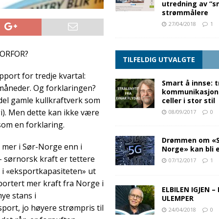
utredning av “s
strømmålere
27/04/2018
1
VORFOR?
TILFELDIG UTVALGTE
port for tredje kvartal:
Smart å innse: t
 måneder. Og forklaringen?
kommunikasjon
n del gamle kullkraftverk som
celler i stor stil
). Men dette kan ikke være
08/09/2017
0
som en forklaring.
Drømmen om «S
g mer i Sør-Norge enn i
Norge» kan bli e
 sørnorsk kraft er tettere
07/12/2017
1
 i «eksportkapasiteten» ut
portert mer kraft fra Norge i
ELBILEN IGJEN –
mye stans i
ULEMPER
sport, jo høyere strømpris til
24/04/2018
0