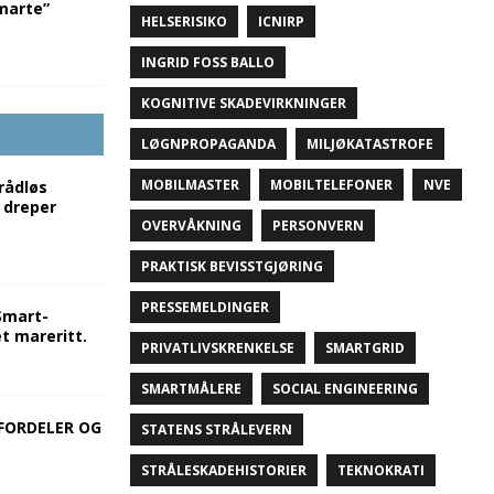
marte”
HELSERISIKO
ICNIRP
INGRID FOSS BALLO
KOGNITIVE SKADEVIRKNINGER
LØGNPROPAGANDA
MILJØKATASTROFE
MOBILMASTER
MOBILTELEFONER
NVE
rådløs
 dreper
OVERVÅKNING
PERSONVERN
PRAKTISK BEVISSTGJØRING
PRESSEMELDINGER
mart-
t mareritt.
PRIVATLIVSKRENKELSE
SMARTGRID
SMARTMÅLERE
SOCIAL ENGINEERING
 FORDELER OG
STATENS STRÅLEVERN
STRÅLESKADEHISTORIER
TEKNOKRATI