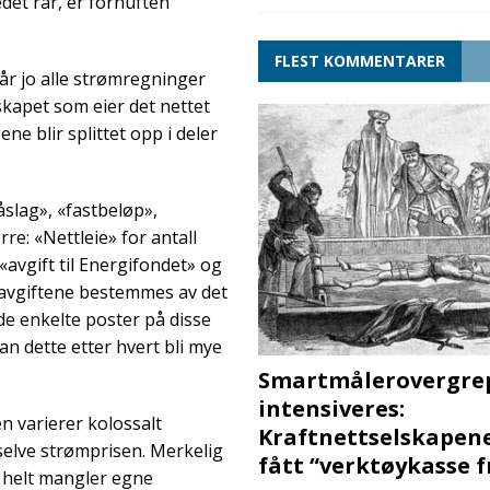
et rår, er fornuften
FLEST KOMMENTARER
r jo alle strømregninger
lskapet som eier det nettet
e blir splittet opp i deler
slag», «fastbeløp»,
: «Nettleie» for antall
«avgift til Energifondet» og
avgiftene bestemmes av det
 de enkelte poster på disse
n dette etter hvert bli mye
Smartmålerovergre
intensiveres:
n varierer kolossalt
Kraftnettselskapen
selve strømprisen. Merkelig
fått “verktøykasse 
om helt mangler egne