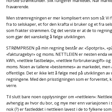
norske strømkunder. Slik fungerer markedet. Når marked
fraværende.
Men strømregningen er mer komplisert enn som så: Vi få
fra to selskaper, et for den krafta vi bruker og et fra se
som frakter strømmen. Og det verste er at de to regningen
som gjør det vanskelig å følge utviklingen.
STRØMPRISEN på min regning består av: «Spotpris», «på
«fakturagebyr» og moms. NETTLEIEN er nesten enda verre
kWh, «nettleie fastbeløp», «nettleie forbrukeravgift» og 
moms. Noen av tallene «bestemmes» av markedet, men 
offentlige. Det er ikke lett å følge med på utviklingen av
regningene. Med den prisstigningen som er forventet, ka
verre.
Til slutt bare noen opplysninger om «nettleien»: Nettleie
avhengig av hvor du bor, og mye mer enn variasjonen i 
nok (?) er fastleddet i nettleien lavest i de to fylkene s