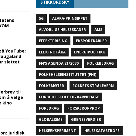
STIKKORDSKY
5G
ALARA-PRINSIPPET
tatens
NKOM
ALVORLIGE HELSESKADER
AMS
EFFEKTPRISING
EKSPORTKABLER
på YouTube:
ELEKTROTÅKA
ENERGIPOLITIKK
 Haugaland
r slettet
FN'S AGENDA 21/2030
FOLKEBEDRAG
FOLKEHELSEINSTITUTTET (FHI)
FOLKEMØTER
FOLKETS STRÅLEVERN
rbrev til
om å velge
FORBUD I SKOLE OG BARNEHAGE
e kino
FOREDRAG
FORSKEROPPROP
GLOBALISME
GRENSEVERDIER
HELSEEKSPERIMENT
HELSEKATASTROFE
on: Juridisk