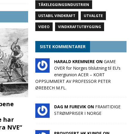
TÅKELEGGINGSINDUSTRIEN
USTABIL VINDKRAFT
UTVALGTE
VIDEO
VINDKRAFTUTBYGGING
SISTE KOMMENTARER
HARALD KREMNERE ON
GAME
OVER for Norges tilslutning til EU’s
energiunion ACER – KORT
OPPSUMMERT AV PROFESSOR PETER
ØREBECH M.FL.
pene
DAG M FUREVIK ON
FRAMTIDIGE
STRØMPRISER I NORGE
e har
fra NVE”
PROVOSERT HK KUNDE ON