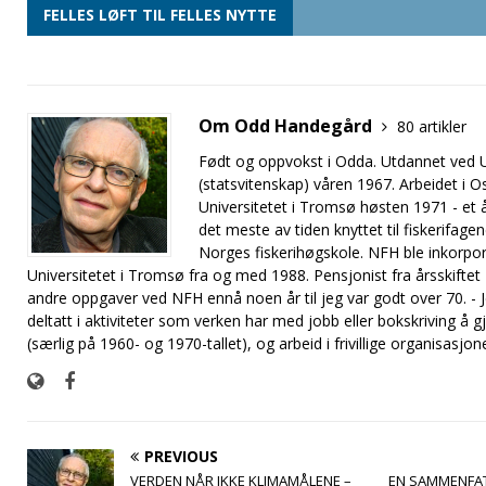
FELLES LØFT TIL FELLES NYTTE
Om Odd Handegård
80 artikler
Født og oppvokst i Odda. Utdannet ved Un
(statsvitenskap) våren 1967. Arbeidet i O
Universitetet i Tromsø høsten 1971 - et år
det meste av tiden knyttet til fiskerifage
Norges fiskerihøgskole. NFH ble inkorpo
Universitetet i Tromsø fra og med 1988. Pensjonist fra årsskift
andre oppgaver ved NFH ennå noen år til jeg var godt over 70. - Je
deltatt i aktiviteter som verken har med jobb eller bokskriving å gj
(særlig på 1960- og 1970-tallet), og arbeid i frivillige organisasjone
PREVIOUS
VERDEN NÅR IKKE KLIMAMÅLENE –
EN SAMMENFAT