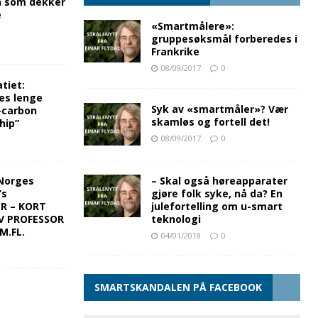
n som dekker
e
«Smartmålere»:
gruppesøksmål forberedes i
Frankrike
08/09/2017
0
tiet:
es lenge
Syk av «smartmåler»? Vær
-carbon
skamløs og fortell det!
hip”
08/09/2017
0
Norges
– Skal også høreapparater
’s
gjøre folk syke, nå da? En
ER – KORT
julefortelling om u-smart
V PROFESSOR
teknologi
M.FL.
04/01/2018
0
SMARTSKANDALEN PÅ FACEBOOK