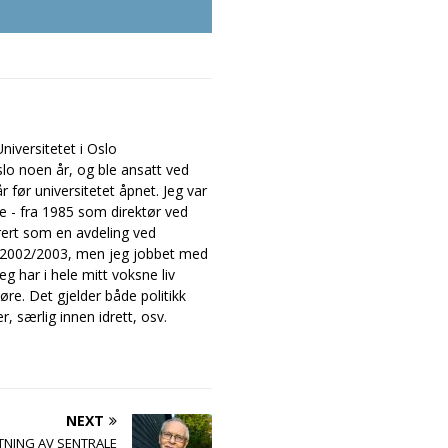
iversitetet i Oslo
slo noen år, og ble ansatt ved
 før universitetet åpnet. Jeg var
ne - fra 1985 som direktør ved
rert som en avdeling ved
et 2002/2003, men jeg jobbet med
g har i hele mitt voksne liv
øre. Det gjelder både politikk
r, særlig innen idrett, osv.
NEXT
NING AV SENTRALE