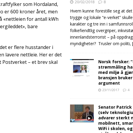
20/02/2018
8
 kraftfylker som Hordaland,
Hvem kunne forestille seg at det
lo er 600 kroner året, men
trygge og lokale “e-verket” skull
 «nettleien for antall kWh
karakter og tre inn i samfunnsro
nergileddet», bare
folkefiendtlig overgriper, inkvisit
innenlandsterrorist – på oppdrag
myndigheter? Trusler om politi,
det er flere husstander i
 lavere nettleie. Her er det
Norsk forsker: 
 Postverket – et brev skal
strømmåling ha
med miljø å gjø
bransjen bruker
argument
23/11/2017
4
Senator Patrick
(selv teknologiu
advarer sterkt 
mobilnett, sma
WiFi i skolen, o