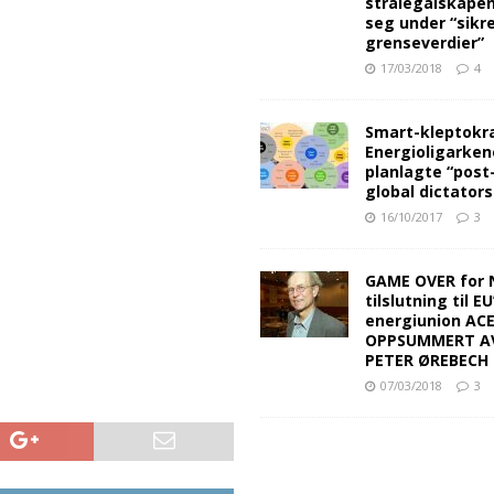
strålegalskape
seg under “sikr
grenseverdier”
17/03/2018
4
Smart-kleptokra
Energioligarken
planlagte “post
global dictators
16/10/2017
3
GAME OVER for 
tilslutning til EU
energiunion AC
OPPSUMMERT A
PETER ØREBECH 
07/03/2018
3