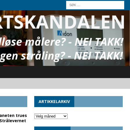
ARTIKKELARKIV
laneten trues
 Strålevernet