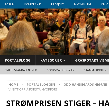
FORUM
KONFERANSE
PROSJEKT
SAMSKRIVING
OM O
PORTALBLOGG
KATEGORIER
GRASROTAKTIVISM
SMARTSKANDALEN.INFO
SPØRSMÅL OG SVAR
SKAMMEKROKEN
HOME
PORTALBLOGGEN
ODD HANDEGÅRDS HJØRNE
VI GITT OPP Å FORSTÅ HVORFOR?
STRØMPRISEN STIGER – HA