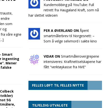
Kundemobbing på YouTube: Full
retrett fra Haugaland Kraft, som nå
 trauste,
har slettet videoen
e endre
llen som
ør og
PER A ØVERLAND ON
Åpent
 fra våre egne
smartmålerbrev til Norgesnett: –
[...]
Som å velge selvmord i sakte kino
“- Smart
VIDAR ON
Smartmålerovergrepene
r ingenting
intensiveres: Kraftnettselskapene har
re”. Mener
fått “verktøykasse fra NVE”
 falske
FELLES LØFT TIL FELLES NYTTE
 Colbeck
tvikler)
mot 5G
rtmålere,
TILFELDIG UTVALGTE