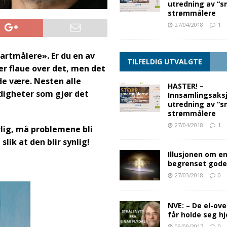
utredning av “s
strømmålere
27/04/2018
1
artmålere». Er du en av
TILFELDIG UTVALGTE
er flaue over det, men det
e være. Nesten alle
HASTER! –
digheter som gjør det
Innsamlingsaksj
utredning av “s
strømmålere
27/04/2018
1
lig, må problemene bli
slik at den blir synlig!
Illusjonen om e
begrenset god
27/03/2018
0
NVE: – De el-o
får holde seg 
09/09/2017
0