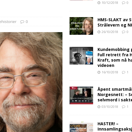
10/12/2018
0
HMS-SLAKT av S
historier
0
Strålevern og 
26/10/2018
0
Kundemobbing 
Full retrett fra
Kraft, som nå ha
videoen
16/10/2018
1
Åpent smartmåle
Norgesnett: – S
selvmord i sakt
03/10/2018
1
HASTER! –
Innsamlingsaksj