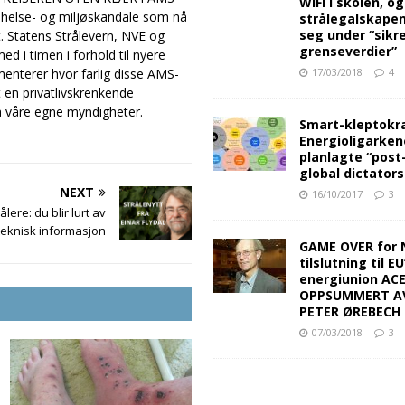
WiFi i skolen, o
 helse- og miljøskandale som nå
strålegalskape
seg under “sikr
. Statens Strålevern, NVE og
grenseverdier”
d i timen i forhold til nyere
17/03/2018
4
menterer hvor farlig disse AMS-
et en privatlivskrenkende
ra våre egne myndigheter.
Smart-kleptokra
Energioligarken
planlagte “post
global dictators
NEXT
16/10/2017
3
lere: du blir lurt av
teknisk informasjon
GAME OVER for 
tilslutning til EU
energiunion AC
OPPSUMMERT A
PETER ØREBECH 
07/03/2018
3