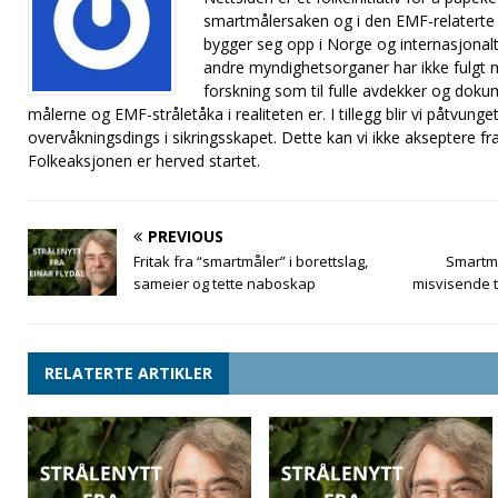
smartmålersaken og i den EMF-relaterte
bygger seg opp i Norge og internasjonalt
andre myndighetsorganer har ikke fulgt me
forskning som til fulle avdekker og doku
målerne og EMF-stråletåka i realiteten er. I tillegg blir vi påtvung
overvåkningsdings i sikringsskapet. Dette kan vi ikke akseptere f
Folkeaksjonen er herved startet.
PREVIOUS
Fritak fra “smartmåler” i borettslag,
Smartmå
sameier og tette naboskap
misvisende 
RELATERTE ARTIKLER