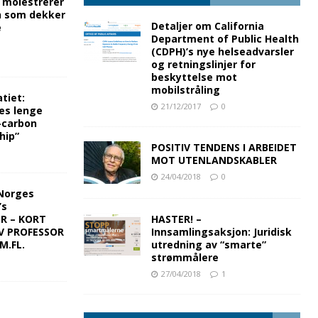
g molestrerer
n som dekker
Detaljer om California
e
Department of Public Health
(CDPH)’s nye helseadvarsler
og retningslinjer for
beskyttelse mot
mobilstråling
tiet:
21/12/2017
0
es lenge
-carbon
hip”
POSITIV TENDENS I ARBEIDET
MOT UTENLANDSKABLER
24/04/2018
0
Norges
’s
ER – KORT
HASTER! –
V PROFESSOR
Innsamlingsaksjon: Juridisk
M.FL.
utredning av “smarte”
strømmålere
27/04/2018
1