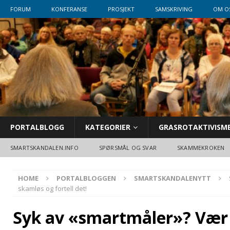
FORUM
KONFERANSE
PROSJEKT
SAMSKRIVING
OM O
PORTALBLOGG
KATEGORIER
GRASROTAKTIVISM
SMARTSKANDALEN.INFO
SPØRSMÅL OG SVAR
SKAMMEKROKEN
HOME
PORTALBLOGGEN
SMARTSKANDALENYTT
skamløs og fortell det!
Syk av «smartmåler»? Vær