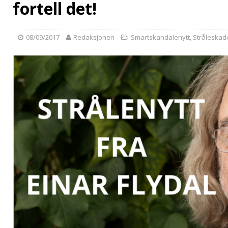
fortell det!
08/09/2017
Redaksjonen
Smartskandalenytt
,
Stråleskade