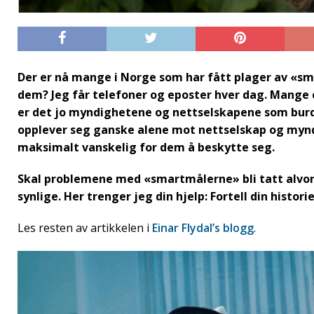
Der er nå mange i Norge som har fått plager av «sm
dem? Jeg får telefoner og eposter hver dag. Mange 
er det jo myndighetene og nettselskapene som burd
opplever seg ganske alene mot nettselskap og myn
maksimalt vanskelig for dem å beskytte seg.
Skal problemene med «smartmålerne» bli tatt alvor
synlige. Her trenger jeg din hjelp: Fortell din historie 
Les resten av artikkelen i
Einar Flydal’s blogg
.