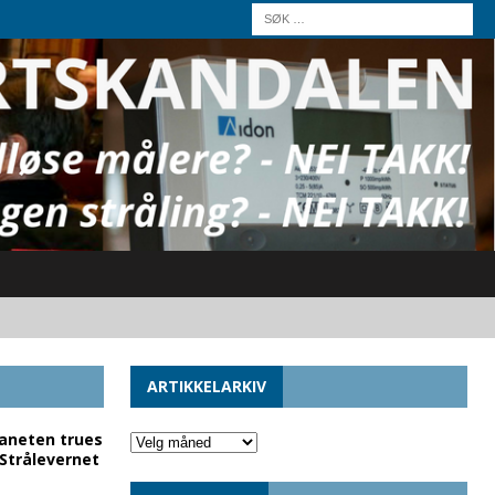
ARTIKKELARKIV
laneten trues
 Strålevernet