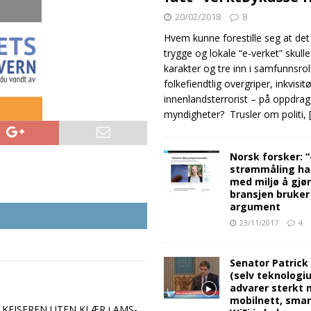
20/02/2018
8
Hvem kunne forestille seg at det
trygge og lokale “e-verket” skull
karakter og tre inn i samfunnsro
folkefiendtlig overgriper, inkvisit
innenlandsterrorist – på oppdrag
myndigheter? Trusler om politi,
Norsk forsker: 
strømmåling ha
med miljø å gjø
bransjen bruker
argument
23/11/2017
4
Senator Patrick
(selv teknologiu
advarer sterkt 
mobilnett, sma
peke KEISEREN UTEN KLÆR i AMS-