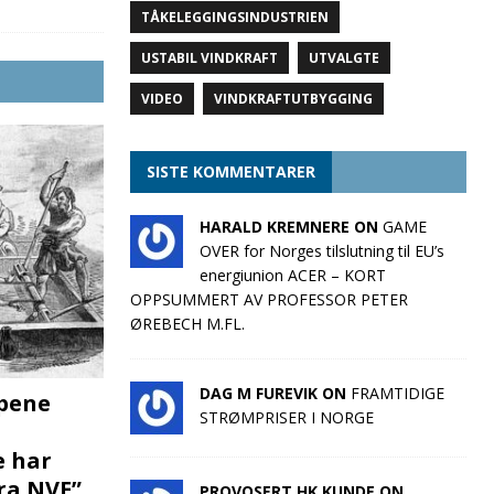
TÅKELEGGINGSINDUSTRIEN
USTABIL VINDKRAFT
UTVALGTE
VIDEO
VINDKRAFTUTBYGGING
SISTE KOMMENTARER
HARALD KREMNERE ON
GAME
OVER for Norges tilslutning til EU’s
energiunion ACER – KORT
OPPSUMMERT AV PROFESSOR PETER
ØREBECH M.FL.
DAG M FUREVIK ON
FRAMTIDIGE
pene
STRØMPRISER I NORGE
e har
fra NVE”
PROVOSERT HK KUNDE ON