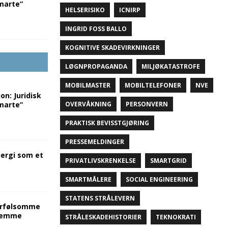
marte”
HELSERISIKO
ICNIRP
INGRID FOSS BALLO
KOGNITIVE SKADEVIRKNINGER
LØGNPROPAGANDA
MILJØKATASTROFE
MOBILMASTER
MOBILTELEFONER
NVE
on: Juridisk
OVERVÅKNING
PERSONVERN
marte”
PRAKTISK BEVISSTGJØRING
PRESSEMELDINGER
nergi som et
PRIVATLIVSKRENKELSE
SMARTGRID
e
SMARTMÅLERE
SOCIAL ENGINEERING
STATENS STRÅLEVERN
verfølsomme
hjemme
STRÅLESKADEHISTORIER
TEKNOKRATI