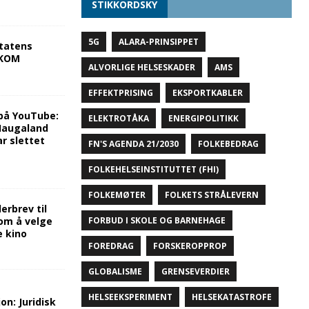
STIKKORDSKY
5G
ALARA-PRINSIPPET
tatens
NKOM
ALVORLIGE HELSESKADER
AMS
EFFEKTPRISING
EKSPORTKABLER
på YouTube:
ELEKTROTÅKA
ENERGIPOLITIKK
 Haugaland
r slettet
FN'S AGENDA 21/2030
FOLKEBEDRAG
FOLKEHELSEINSTITUTTET (FHI)
FOLKEMØTER
FOLKETS STRÅLEVERN
rbrev til
FORBUD I SKOLE OG BARNEHAGE
om å velge
e kino
FOREDRAG
FORSKEROPPROP
GLOBALISME
GRENSEVERDIER
HELSEEKSPERIMENT
HELSEKATASTROFE
on: Juridisk