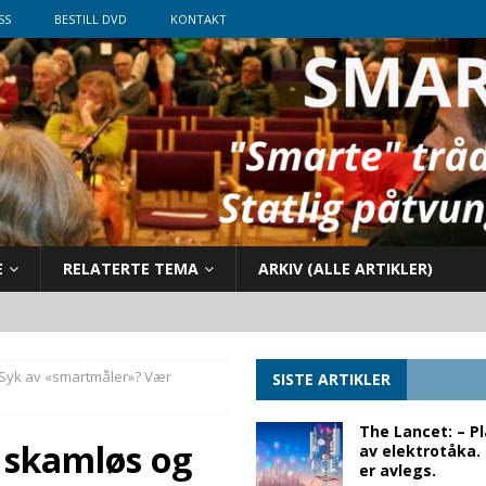
SS
BESTILL DVD
KONTAKT
E
RELATERTE TEMA
ARKIV (ALLE ARTIKLER)
Syk av «smartmåler»? Vær
SISTE ARTIKLER
The Lancet: – P
 skamløs og
av elektrotåka.
er avlegs.