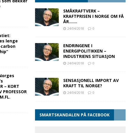
n som dekker
e
SMÅKRAFTVERK –
KRAFTPRISEN I NORGE OM FÅ
ÅR…….
24/04/2018
0
tiet:
es lenge
ENDRINGENE I
-carbon
ENERGIPOLITIKKEN –
hip”
INDUSTRIENS SITUASJON
24/04/2018
0
Norges
SENSASJONELL IMPORT AV
’s
KRAFT TIL NORGE?
ER – KORT
V PROFESSOR
24/04/2018
0
M.FL.
SMARTSKANDALEN PÅ FACEBOOK