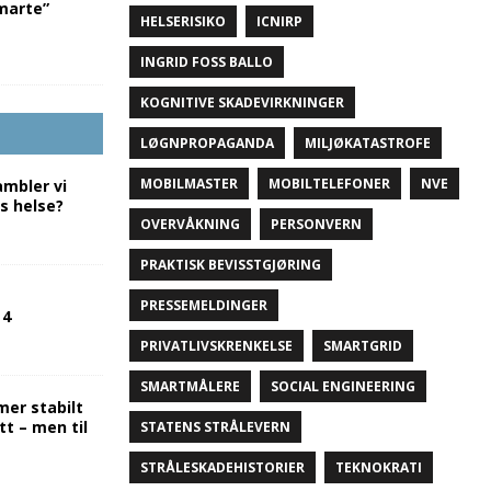
marte”
HELSERISIKO
ICNIRP
INGRID FOSS BALLO
KOGNITIVE SKADEVIRKNINGER
LØGNPROPAGANDA
MILJØKATASTROFE
MOBILMASTER
MOBILTELEFONER
NVE
ambler vi
s helse?
OVERVÅKNING
PERSONVERN
PRAKTISK BEVISSTGJØRING
PRESSEMELDINGER
 4
PRIVATLIVSKRENKELSE
SMARTGRID
SMARTMÅLERE
SOCIAL ENGINEERING
mer stabilt
tt – men til
STATENS STRÅLEVERN
STRÅLESKADEHISTORIER
TEKNOKRATI