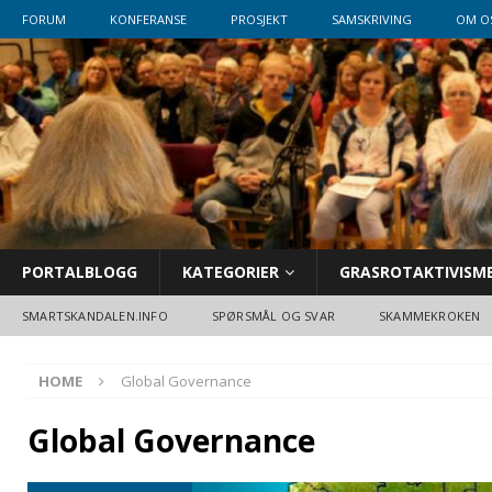
FORUM
KONFERANSE
PROSJEKT
SAMSKRIVING
OM O
PORTALBLOGG
KATEGORIER
GRASROTAKTIVISM
SMARTSKANDALEN.INFO
SPØRSMÅL OG SVAR
SKAMMEKROKEN
HOME
Global Governance
Global Governance