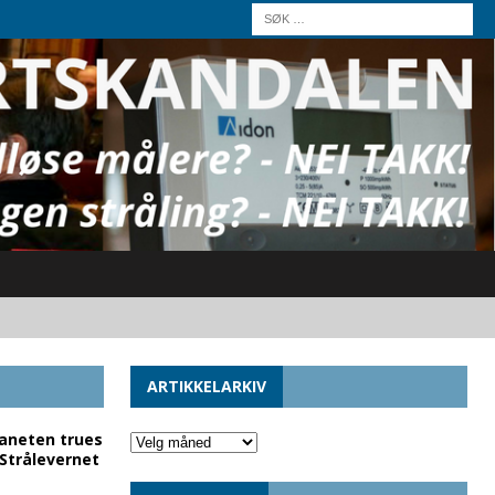
ARTIKKELARKIV
laneten trues
 Strålevernet