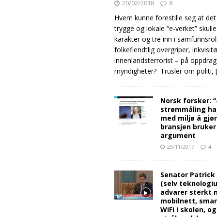
20/02/2018
8
Hvem kunne forestille seg at det
trygge og lokale “e-verket” skull
karakter og tre inn i samfunnsro
folkefiendtlig overgriper, inkvisit
innenlandsterrorist – på oppdrag
myndigheter? Trusler om politi,
Norsk forsker: 
strømmåling ha
med miljø å gjø
bransjen bruker
argument
23/11/2017
4
Senator Patrick
(selv teknologiu
advarer sterkt 
mobilnett, sma
WiFi i skolen, o