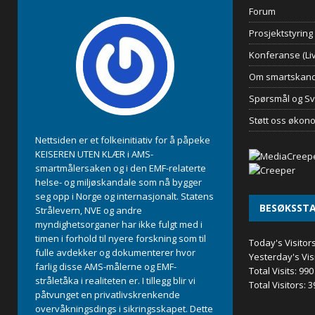
Forum
Prosjektstyring
Konferanse (Liv
Om smartskand
Spørsmål og Sv
Støtt oss økon
Nettsiden er et folkeinitiativ for å påpeke
KEISEREN UTEN KLÆR i AMS-
smartmålersaken og i den EMF-relaterte
helse- og miljøskandale som nå bygger
seg opp i Norge og internasjonalt. Statens
BESØKSSTA
Strålevern, NVE og andre
myndighetsorganer har ikke fulgt med i
timen i forhold til nyere forskning som til
Today's Visitor
fulle avdekker og dokumenterer hvor
Yesterday's Vis
farlig disse AMS-målerne og EMF-
Total Visits:
990
stråletåka i realiteten er. I tillegg blir vi
Total Visitors:
3
påtvunget en privatlivskrenkende
overvåkningsdings i sikringsskapet. Dette