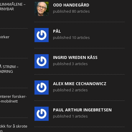
KLIMAMÅLENE –
ODD HANDEGÅRD
ORNYBAR
published 80 articles
PÅL
irker
published 10 articles
INGRID WREDEN KÅSS
published 3 articles
PÅ STRØM –
HØRING
ALEX MIKE CECHANOWICZ
published 2 articles
nterer forsker-
-mobilnett
PAUL ARTHUR INGEBRETSEN
published 1 articles
tikk for å skrote
pp