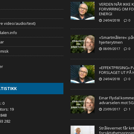
VERDEN NÅR IKKE 
FORVIRRING OM F
ENERGI
24/04/2018
0
e video/audio/text)
alen.info
«Smartmålere»: påv
ar
hjerterytmen
08/09/2017
0
omisk
«EFFEKTPRISING» 
FORSLAGET UT PÅ 
24/04/2018
0
TISTIKK
Einar Flydal komme
advarselen mot 5G
s:
0
itors:
19
23/09/2017
1
 848
93 282
Strålevernet får kri
forsiktighetsprinsi