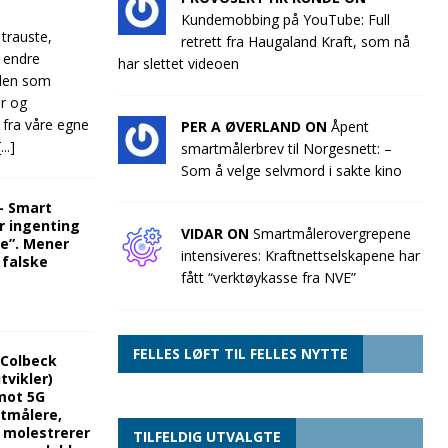
Kundemobbing på YouTube: Full
 trauste,
retrett fra Haugaland Kraft, som nå
e endre
har slettet videoen
llen som
ør og
 fra våre egne
PER A ØVERLAND ON
Åpent
[...]
smartmålerbrev til Norgesnett: –
Som å velge selvmord i sakte kino
“- Smart
r ingenting
VIDAR ON
Smartmålerovergrepene
re”. Mener
intensiveres: Kraftnettselskapene har
 falske
fått “verktøykasse fra NVE”
FELLES LØFT TIL FELLES NYTTE
 Colbeck
tvikler)
mot 5G
rtmålere,
g molestrerer
TILFELDIG UTVALGTE