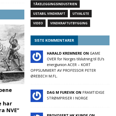
TÅKELEGGINGSINDUSTRIEN
USTABIL VINDKRAFT
UTVALGTE
VIDEO
VINDKRAFTUTBYGGING
SISTE KOMMENTARER
HARALD KREMNERE ON
GAME
OVER for Norges tilslutning til EU’s
energiunion ACER – KORT
OPPSUMMERT AV PROFESSOR PETER
ØREBECH M.FL.
pene
DAG M FUREVIK ON
FRAMTIDIGE
STRØMPRISER I NORGE
e har
fra NVE”
PROVOSERT HK KUNDE ON