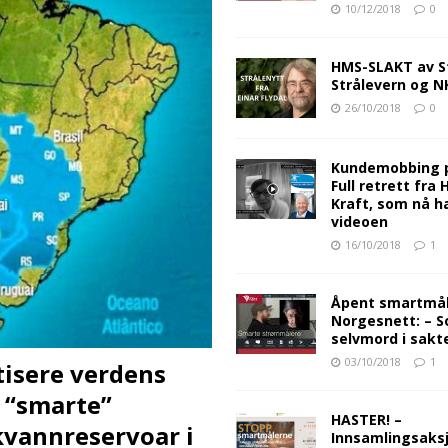
10/12/2018
0
HMS-SLAKT av S
Strålevern og 
26/10/2018
0
Kundemobbing 
Full retrett fra
Kraft, som nå ha
videoen
16/10/2018
1
Åpent smartmåle
Norgesnett: – S
selvmord i sakt
03/10/2018
1
tisere verdens
a “smarte”
HASTER! –
kvannreservoar i
Innsamlingsaksj