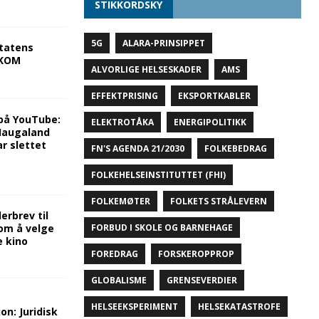
STIKKORDSKY
5G
ALARA-PRINSIPPET
tatens
NKOM
ALVORLIGE HELSESKADER
AMS
EFFEKTPRISING
EKSPORTKABLER
på YouTube:
ELEKTROTÅKA
ENERGIPOLITIKK
 Haugaland
r slettet
FN'S AGENDA 21/2030
FOLKEBEDRAG
FOLKEHELSEINSTITUTTET (FHI)
FOLKEMØTER
FOLKETS STRÅLEVERN
rbrev til
om å velge
FORBUD I SKOLE OG BARNEHAGE
e kino
FOREDRAG
FORSKEROPPROP
GLOBALISME
GRENSEVERDIER
HELSEEKSPERIMENT
HELSEKATASTROFE
on: Juridisk