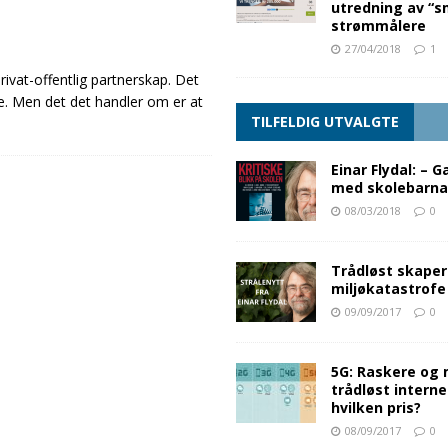
utredning av “s
strømmålere
27/04/2018
1
privat-offentlig partnerskap. Det
e. Men det det handler om er at
TILFELDIG UTVALGTE
Einar Flydal: – G
med skolebarna
08/03/2018
0
Trådløst skaper
miljøkatastrofe
09/09/2017
0
5G: Raskere og 
trådløst interne
hvilken pris?
08/09/2017
0