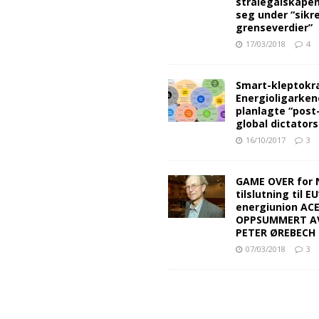
strålegalskape
seg under “sikr
grenseverdier”
17/03/2018
4
Smart-kleptokra
Energioligarken
planlagte “post
global dictators
16/10/2017
3
GAME OVER for 
tilslutning til EU
energiunion AC
OPPSUMMERT A
PETER ØREBECH 
07/03/2018
3