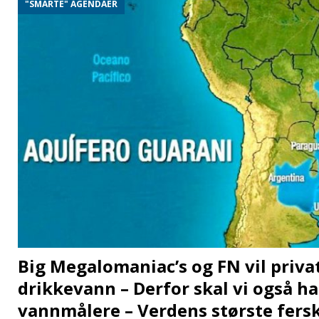
"SMARTE" AGENDAER
Big Megalomaniac’s og FN vil priva
drikkevann – Derfor skal vi også h
vannmålere – Verdens største fers