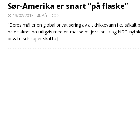
Sør-Amerika er snart “på flaske”
13/02/2018
Pål
2
“Deres mål er en global privatisering av alt drikkevann i et såkalt 
hele sukres naturligvis med en masse miljøretorikk og NGO-nytal
private selskaper skal ta
[…]