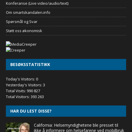
Konferanse (Live video/audio/text)
Om smartskandalen.info
Spørsmål og Svar
Støtt oss økonomisk
BESØKSSTATISTIKK
Today's Visitors:
0
Yesterday's Visitors:
3
Total Visits:
990 827
Total Visitors:
393 263
HAR DU LEST DISSE?
California: Helsemyndighetene ble presset til
ikke å informere om helsefarene ved mobilbruk