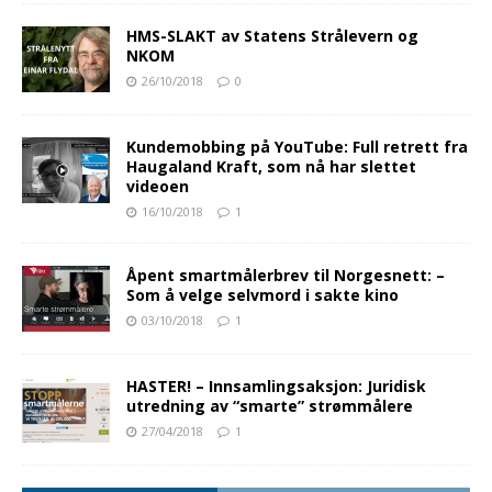
HMS-SLAKT av Statens Strålevern og
NKOM
26/10/2018
0
Kundemobbing på YouTube: Full retrett fra
Haugaland Kraft, som nå har slettet
videoen
16/10/2018
1
Åpent smartmålerbrev til Norgesnett: –
Som å velge selvmord i sakte kino
03/10/2018
1
HASTER! – Innsamlingsaksjon: Juridisk
utredning av “smarte” strømmålere
27/04/2018
1