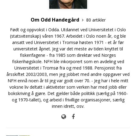
Om Odd Handegård
80 artikler
Født og oppvokst i Odda. Utdannet ved Universitetet i Oslo
(statsvitenskap) våren 1967. Arbeidet i Oslo noen år, og ble
ansatt ved Universitetet i Tromsø høsten 1971 - et år før
universitetet åpnet. Jeg var det meste av tiden knyttet til
fiskerifagene - fra 1985 som direktør ved Norges
fiskerihøgskole. NFH ble inkorporert som en avdeling ved
Universitetet i Tromsø fra og med 1988. Pensjonist fra
årsskiftet 2002/2003, men jeg jobbet med andre oppgaver ved
NFH ennå noen år til jeg var godt over 70. - Jeg har i hele mitt
voksne liv deltatt i aktiviteter som verken har med jobb eller
bokskriving å gjøre. Det gjelder både politikk (særlig på 1960-
og 1970-tallet), og arbeid i frivillige organisasjoner, særlig
innen idrett, osv.