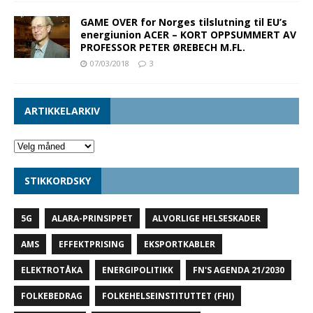
GAME OVER for Norges tilslutning til EU’s
energiunion ACER – KORT OPPSUMMERT AV
PROFESSOR PETER ØREBECH M.FL.
07/03/2018
3
ARTIKKELARKIV
STIKKORDSKY
5G
ALARA-PRINSIPPET
ALVORLIGE HELSESKADER
AMS
EFFEKTPRISING
EKSPORTKABLER
ELEKTROTÅKA
ENERGIPOLITIKK
FN'S AGENDA 21/2030
FOLKEBEDRAG
FOLKEHELSEINSTITUTTET (FHI)