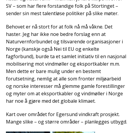
SV – som har flere forstandige folk på Stortinget –
sender sin mest talentløse politiker på slike møter.
Behovet er nå stort for at folk nå må våkne. Det
haster. Jeg har ikke noe bedre forslag enn at
Naturvernforbundet og tilsvarende organisasjoner i
Norge (kanskje også Nei til EU og enkelte
fagforbund), burde ta et samlet initiativ til en nasjonal
mobilisering mot vindmøller og eksportkabler m.m.
Men dette er bare mulig under en bestemt
forutsetning, nemlig at alle som fronter miljøarbeid
og norske interesser må glemme gamle forestillinger
og myter om at eksportkabler og vindmøller i Norge
har noe å gjøre med det globale klimaet.
Kart over området for Egersund vindkraft prosjekt.
Mange slike – og større områder – planlegges utbygd.