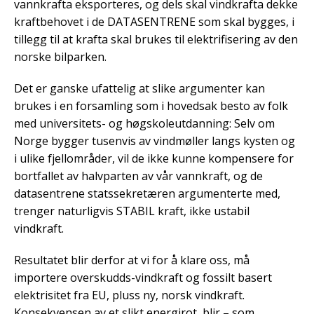
vannkrafta eksporteres, og dels skal vindkrafta dekke
kraftbehovet i de DATASENTRENE som skal bygges, i
tillegg til at krafta skal brukes til elektrifisering av den
norske bilparken.
Det er ganske ufattelig at slike argumenter kan
brukes i en forsamling som i hovedsak besto av folk
med universitets- og høgskoleutdanning: Selv om
Norge bygger tusenvis av vindmøller langs kysten og
i ulike fjellområder, vil de ikke kunne kompensere for
bortfallet av halvparten av vår vannkraft, og de
datasentrene statssekretæren argumenterte med,
trenger naturligvis STABIL kraft, ikke ustabil
vindkraft.
Resultatet blir derfor at vi for å klare oss, må
importere overskudds-vindkraft og fossilt basert
elektrisitet fra EU, pluss ny, norsk vindkraft.
Konsekvensen av et slikt energirot, blir – som