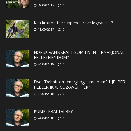
08/09/2017
0
Kan kraftnettselskapene kreve legeattest?
11/09/2017
0
NORSK VANNKRAFT SOM EN INTERNASJONAL
FELLESEIENDOM?
24/04/2018
0
Fwd: [Debatt om energi og klima m.m.] HJELPER
HELLER IKKE CO2-AVGIFTER?
24/04/2018
0
PUMPEKRAFTVERK?
24/04/2018
0