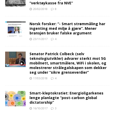
“verktøykasse fra NVE”
20/02/2018
8
Norsk forsker: “- Smart strømmåling har
ingenting med miljø å gjøre”. Mener
bransjen bruker falske argument
23/11/2017
4
Senator Patrick Colbeck (selv
teknologiutvikler) advarer sterkt mot 5G
mobilnett, smartmålere, WiFi i skolen, og
molestrerer strålegalskapen som dekker
seg under “sikre grenseverdier”
17/03/2018
4
Smart-kleptokratiet: Energioligarkenes
lenge planlagte “post-carbon global
dictatorship”
16/10/2017
3