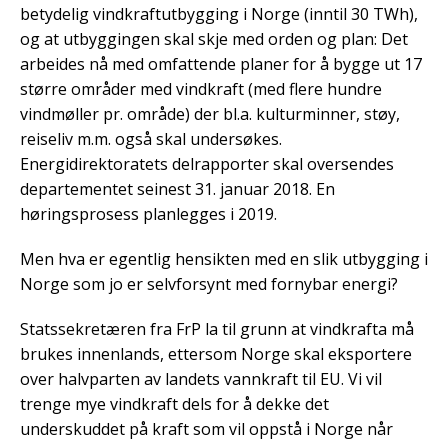
betydelig vindkraftutbygging i Norge (inntil 30 TWh),
og at utbyggingen skal skje med orden og plan: Det
arbeides nå med omfattende planer for å bygge ut 17
større områder med vindkraft (med flere hundre
vindmøller pr. område) der bl.a. kulturminner, støy,
reiseliv m.m. også skal undersøkes.
Energidirektoratets delrapporter skal oversendes
departementet seinest 31. januar 2018. En
høringsprosess planlegges i 2019.
Men hva er egentlig hensikten med en slik utbygging i
Norge som jo er selvforsynt med fornybar energi?
Statssekretæren fra FrP la til grunn at vindkrafta må
brukes innenlands, ettersom Norge skal eksportere
over halvparten av landets vannkraft til EU. Vi vil
trenge mye vindkraft dels for å dekke det
underskuddet på kraft som vil oppstå i Norge når