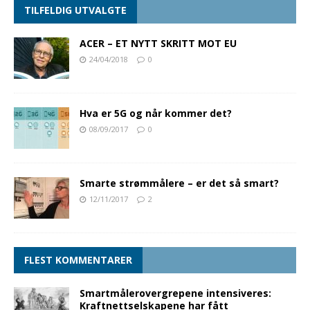
TILFELDIG UTVALGTE
ACER – ET NYTT SKRITT MOT EU
24/04/2018
0
Hva er 5G og når kommer det?
08/09/2017
0
Smarte strømmålere – er det så smart?
12/11/2017
2
FLEST KOMMENTARER
Smartmålerovergrepene intensiveres:
Kraftnettselskapene har fått