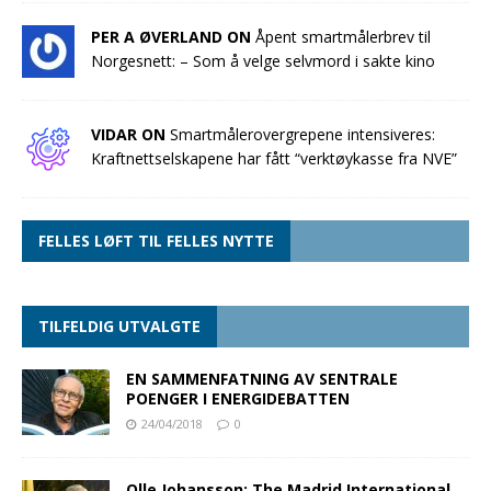
PER A ØVERLAND ON
Åpent smartmålerbrev til
Norgesnett: – Som å velge selvmord i sakte kino
VIDAR ON
Smartmålerovergrepene intensiveres:
Kraftnettselskapene har fått “verktøykasse fra NVE”
FELLES LØFT TIL FELLES NYTTE
TILFELDIG UTVALGTE
EN SAMMENFATNING AV SENTRALE
POENGER I ENERGIDEBATTEN
24/04/2018
0
Olle Johansson: The Madrid International