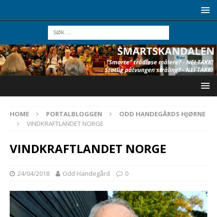
HOME
PORTALBLOGGEN
ODD HANDEGÅRDS HJØRNE
VINDKRAFTLANDET NORGE
VINDKRAFTLANDET NORGE
24/04/2018
Odd Handegård
0