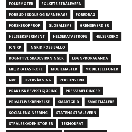
FOLKEMØTER
FOLKETS STRÅLEVERN
FORBUD I SKOLE OG BARNEHAGE
FOREDRAG
FORSKEROPPROP
GLOBALISME
GRENSEVERDIER
HELSEEKSPERIMENT
HELSEKATASTROFE
HELSERISIKO
ICNIRP
INGRID FOSS BALLO
KOGNITIVE SKADEVIRKNINGER
LØGNPROPAGANDA
MILJØKATASTROFE
MOBILMASTER
MOBILTELEFONER
NVE
OVERVÅKNING
PERSONVERN
PRAKTISK BEVISSTGJØRING
PRESSEMELDINGER
PRIVATLIVSKRENKELSE
SMARTGRID
SMARTMÅLERE
SOCIAL ENGINEERING
STATENS STRÅLEVERN
STRÅLESKADEHISTORIER
TEKNOKRATI