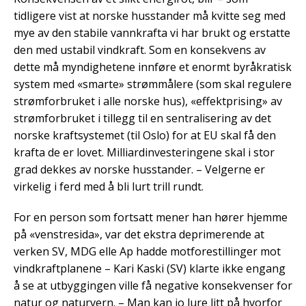
tidligere vist at norske husstander må kvitte seg med
mye av den stabile vannkrafta vi har brukt og erstatte
den med ustabil vindkraft. Som en konsekvens av
dette må myndighetene innføre et enormt byråkratisk
system med «smarte» strømmålere (som skal regulere
strømforbruket i alle norske hus), «effektprising» av
strømforbruket i tillegg til en sentralisering av det
norske kraftsystemet (til Oslo) for at EU skal få den
krafta de er lovet. Milliardinvesteringene skal i stor
grad dekkes av norske husstander. – Velgerne er
virkelig i ferd med å bli lurt trill rundt.
For en person som fortsatt mener han hører hjemme
på «venstresida», var det ekstra deprimerende at
verken SV, MDG elle Ap hadde motforestillinger mot
vindkraftplanene – Kari Kaski (SV) klarte ikke engang
å se at utbyggingen ville få negative konsekvenser for
natur og naturvern. – Man kan jo lure litt på hvorfor