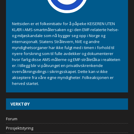
Nettsiden er et folkeinitiativ for å påpeke KEISEREN UTEN
KLÆR i AMS-smartmålersaken og i den EMF-relaterte helse-
og miljøskandale som nå bygger seg opp i Norge og
internasjonalt. Statens Strålevern, NVE og andre
myndighetsorganer har ikke fulgt med i timen i forhold til
nyere forskning som til fulle avdekker og dokumenterer
hvor farlig disse AMS-målerne og EMF-stråletåka i realiteten
er. I tillegg blir vi påtvunget en privatlivskrenkende
overvåkningsdings i sikringsskapet. Dette kan vi ikke
akseptere fra våre egne myndigheter. Folkeaksjonen er
herved startet.
VERKTØY
Forum
Prosjektstyring