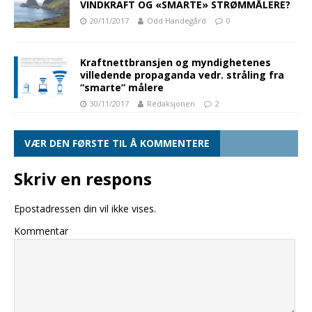
VINDKRAFT OG «SMARTE» STRØMMÅLERE?
20/11/2017
Odd Handegård
0
Kraftnettbransjen og myndighetenes
villedende propaganda vedr. stråling fra
“smarte” målere
30/11/2017
Redaksjonen
2
VÆR DEN FØRSTE TIL Å KOMMENTERE
Skriv en respons
Epostadressen din vil ikke vises.
Kommentar