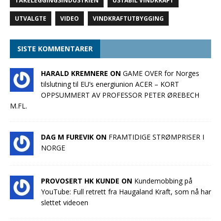
TÅKELEGGINGSINDUSTRIEN
USTABIL VINDKRAFT
UTVALGTE
VIDEO
VINDKRAFTUTBYGGING
SISTE KOMMENTARER
HARALD KREMNERE ON
GAME OVER for Norges
tilslutning til EU’s energiunion ACER – KORT
OPPSUMMERT AV PROFESSOR PETER ØREBECH
M.FL.
DAG M FUREVIK ON
FRAMTIDIGE STRØMPRISER I
NORGE
PROVOSERT HK KUNDE ON
Kundemobbing på
YouTube: Full retrett fra Haugaland Kraft, som nå har
slettet videoen