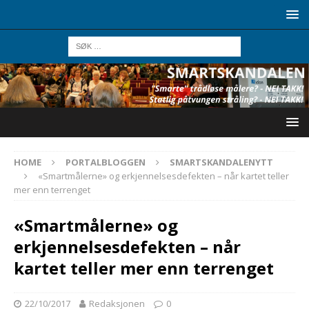
HOME
PORTALBLOGGEN
SMARTSKANDALENYTT
«Smartmålerne» og erkjennelsesdefekten – når kartet teller
mer enn terrenget
«Smartmålerne» og
erkjennelsesdefekten – når
kartet teller mer enn terrenget
22/10/2017
Redaksjonen
0