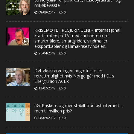
miljøbevisste
08/09/2017
0
KRISEMØTE I REGJERINGEN! – Internasjonal
kraftstrateg på TV med sannheten om
smartmålere, smartgriden, vindmøller,
eksportkabler og klimakrisesvindelen.
26/04/2018
0
Det eksisterer ingen angrefrist eller
retrettmulighet hvis Norge går med i EU’s
Energiunion ACER
13/02/2018
0
5G: Raskere og mer stabilt trådløst internett –
men til hvilken pris?
08/09/2017
0