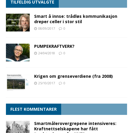
TILFELDIG UTVALGTE
Smart å innse: trådløs kommunikasjon
dreper celler i stor stil
08/09/2017
0
PUMPEKRAFTVERK?
24/04/2018
0
Krigen om grenseverdiene (fra 2008)
25/10/2017
0
FLEST KOMMENTARER
Smartmålerovergrepene intensiveres:
Kraftnettselskapene har fått