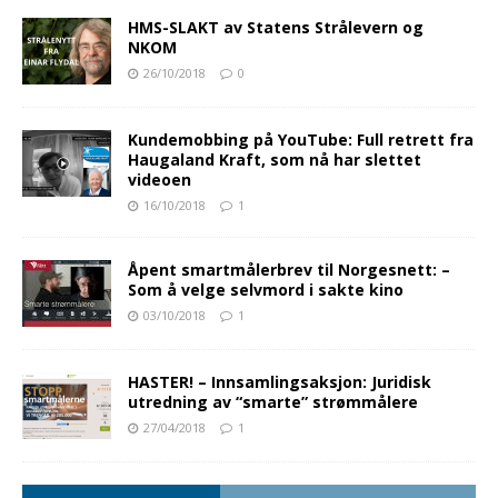
HMS-SLAKT av Statens Strålevern og
NKOM
26/10/2018
0
Kundemobbing på YouTube: Full retrett fra
Haugaland Kraft, som nå har slettet
videoen
16/10/2018
1
Åpent smartmålerbrev til Norgesnett: –
Som å velge selvmord i sakte kino
03/10/2018
1
HASTER! – Innsamlingsaksjon: Juridisk
utredning av “smarte” strømmålere
27/04/2018
1