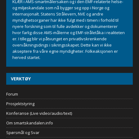
KLÆR i AMS-smartmålersaken og i den EMF-relaterte helse-
og miljøskandale som nå bygger seg opp i Norge og
internasjonalt. Statens Strålevern, NVE og andre
myndighetsorganer har ikke fulgt med i timen i forhold til
nyere forskning som til fulle avdekker og dokumenterer
hvor farlig disse AMS-målerne og EMF-stråletåka i realiteten
er. I tillegg blir vi påtvunget en privatlivskrenkende
overvåkningsdings i sikringsskapet. Dette kan vi ikke
akseptere fra våre egne myndigheter. Folkeaksjonen er
herved startet.
VERKTØY
Forum
Prosjektstyring
Konferanse (Live video/audio/text)
Om smartskandalen.info
Spørsmål og Svar