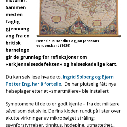
historier.
Sammen
med en
faglig
gjennomg
ang fra en
Hendricus Hondius og Jan Janssons
britisk
verdenskart (1629)
barnelege
gir de grunnlag for refleksjoner om
«erkjennelsesdefekten» og helseskadelige kart.
Du kan selv lese hva de to,
Ingrid Solberg og Bjørn
Petter Eng, har å fortelle
. De har plutselig fått nye
helseplager etter at «smartmålere» ble installert.
Symptomene til de to er godt kjente – fra det militære
såvel som det sivile. De fins kloden rundt på lister over
akutte virkninger av mikrobølget stråling:
søvnforstyrrelser, tinnitus, hodepine, utmattethet…