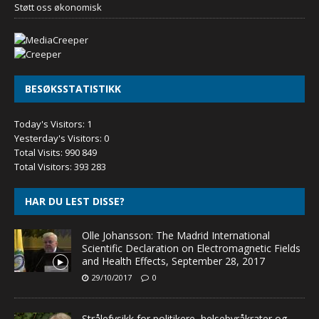
Støtt oss økonomisk
BESØKSSTATISTIKK
Today's Visitors:
1
Yesterday's Visitors:
0
Total Visits:
990 849
Total Visitors:
393 283
HAR DU LEST DISSE?
Olle Johansson: The Madrid International
Scientific Declaration on Electromagnetic Fields
and Health Effects, September 28, 2017
29/10/2017
0
Strålefysikk for politikere, helsebyråkrater og