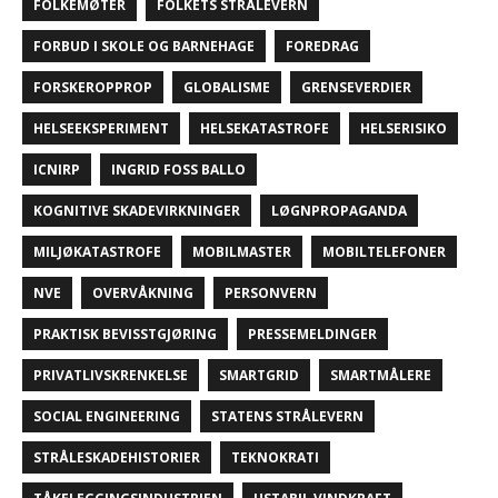
FOLKEMØTER
FOLKETS STRÅLEVERN
FORBUD I SKOLE OG BARNEHAGE
FOREDRAG
FORSKEROPPROP
GLOBALISME
GRENSEVERDIER
HELSEEKSPERIMENT
HELSEKATASTROFE
HELSERISIKO
ICNIRP
INGRID FOSS BALLO
KOGNITIVE SKADEVIRKNINGER
LØGNPROPAGANDA
MILJØKATASTROFE
MOBILMASTER
MOBILTELEFONER
NVE
OVERVÅKNING
PERSONVERN
PRAKTISK BEVISSTGJØRING
PRESSEMELDINGER
PRIVATLIVSKRENKELSE
SMARTGRID
SMARTMÅLERE
SOCIAL ENGINEERING
STATENS STRÅLEVERN
STRÅLESKADEHISTORIER
TEKNOKRATI