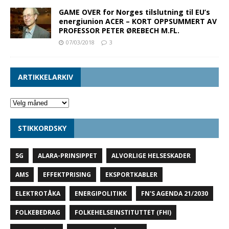
GAME OVER for Norges tilslutning til EU’s
energiunion ACER – KORT OPPSUMMERT AV
PROFESSOR PETER ØREBECH M.FL.
07/03/2018
3
ARTIKKELARKIV
STIKKORDSKY
5G
ALARA-PRINSIPPET
ALVORLIGE HELSESKADER
AMS
EFFEKTPRISING
EKSPORTKABLER
ELEKTROTÅKA
ENERGIPOLITIKK
FN'S AGENDA 21/2030
FOLKEBEDRAG
FOLKEHELSEINSTITUTTET (FHI)