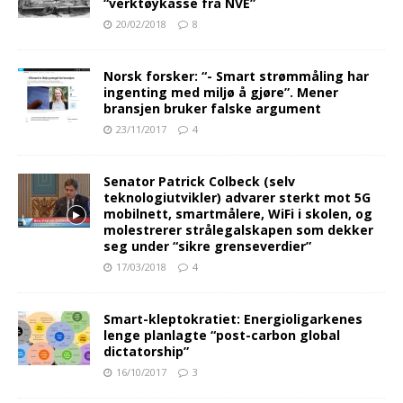
“verktøykasse fra NVE”
20/02/2018
8
Norsk forsker: “- Smart strømmåling har
ingenting med miljø å gjøre”. Mener
bransjen bruker falske argument
23/11/2017
4
Senator Patrick Colbeck (selv
teknologiutvikler) advarer sterkt mot 5G
mobilnett, smartmålere, WiFi i skolen, og
molestrerer strålegalskapen som dekker
seg under “sikre grenseverdier”
17/03/2018
4
Smart-kleptokratiet: Energioligarkenes
lenge planlagte “post-carbon global
dictatorship”
16/10/2017
3