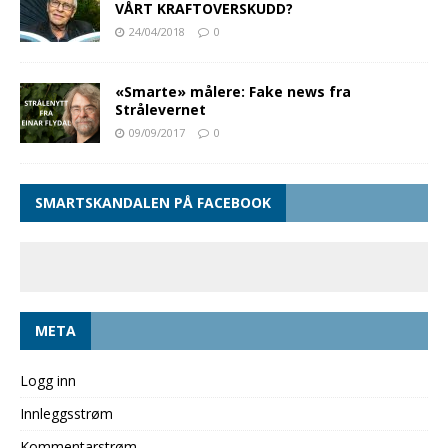
VÅRT KRAFTOVERSKUDD?
24/04/2018
0
«Smarte» målere: Fake news fra
Strålevernet
09/09/2017
0
SMARTSKANDALEN PÅ FACEBOOK
META
Logg inn
Innleggsstrøm
Kommentarstrøm