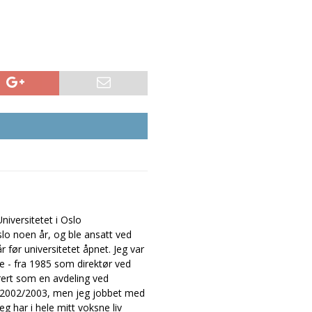
iversitetet i Oslo
slo noen år, og ble ansatt ved
 før universitetet åpnet. Jeg var
ne - fra 1985 som direktør ved
rert som en avdeling ved
et 2002/2003, men jeg jobbet med
g har i hele mitt voksne liv