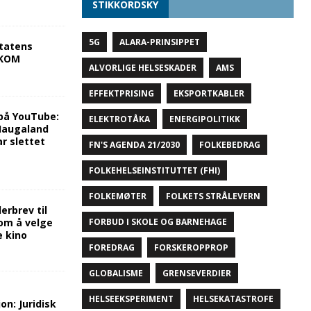
STIKKORDSKY
5G
ALARA-PRINSIPPET
tatens
NKOM
ALVORLIGE HELSESKADER
AMS
EFFEKTPRISING
EKSPORTKABLER
på YouTube:
ELEKTROTÅKA
ENERGIPOLITIKK
 Haugaland
r slettet
FN'S AGENDA 21/2030
FOLKEBEDRAG
FOLKEHELSEINSTITUTTET (FHI)
FOLKEMØTER
FOLKETS STRÅLEVERN
rbrev til
om å velge
FORBUD I SKOLE OG BARNEHAGE
e kino
FOREDRAG
FORSKEROPPROP
GLOBALISME
GRENSEVERDIER
HELSEEKSPERIMENT
HELSEKATASTROFE
on: Juridisk