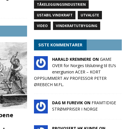
TÅKELEGGINGSINDUSTRIEN
USTABIL VINDKRAFT
UTVALGTE
VIDEO
VINDKRAFTUTBYGGING
SISTE KOMMENTARER
HARALD KREMNERE ON
GAME
OVER for Norges tilslutning til EU’s
energiunion ACER – KORT
OPPSUMMERT AV PROFESSOR PETER
ØREBECH M.FL.
DAG M FUREVIK ON
FRAMTIDIGE
STRØMPRISER I NORGE
pene
PROVOSERT HK KUNDE ON