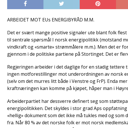
ARBEIDET MOT EUs ENERGIBYRÅD M.M.
Det er svært mange positive signaler ute blant folk fles
til sentrale spørsmål I norsk energipolitikk (motstand m
vindkraft og «smarte» strømmålere m.m.). Men det er fo
gjennom i de politiske partiene på Stortinget. Det er flere
Regjeringen arbeider i det daglige for en stadig tettere t
ingen motforestillinger mot underordningen av norsk e
(selv om det murres litt både i Venstre og FrP). Enda mer
kraftnæringen kan komme på kjøpet, håper man i Høyre
Arbeiderpartiet har dessverre definert seg som støttepar
energipolitikken. Det skyldes i stor grad Aps oppfatnin
«hellig» dokument som det ikke må tukles med og som d
fra. Når 80 % av det norske folk er mot norsk medlemsk