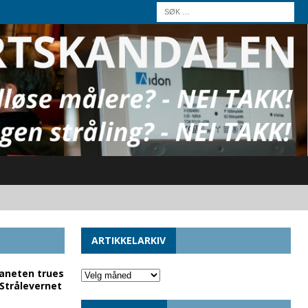
ARTIKKELARKIV
laneten trues
 Strålevernet