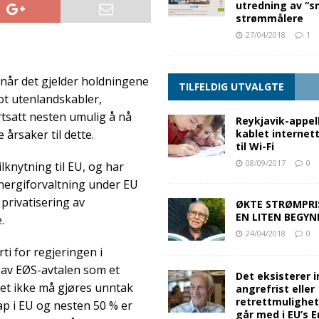
utredning av “s
strømmålere
27/04/2018
1
t når det gjelder holdningene
TILFELDIG UTVALGTE
ot utenlandskabler,
rtsatt nesten umulig å nå
Reykjavik-appelle
kablet internett
 årsaker til dette.
til Wi-Fi
08/09/2017
0
ilknytning til EU, og har
nergiforvaltning under EU
 privatisering av
ØKTE STRØMPRI
EN LITEN BEGYN
.
24/04/2018
0
ti for regjeringen i
g av EØS-avtalen som et
Det eksisterer 
et ikke må gjøres unntak
angrefrist eller
retrettmulighet
ap i EU og nesten 50 % er
går med i EU’s 