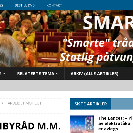
SS
BESTILL DVD
KONTAKT
E
RELATERTE TEMA
ARKIV (ALLE ARTIKLER)
ARBEIDET MOT EUs
SISTE ARTIKLER
The Lancet: – P
IBYRÅD M.M.
av elektrotåka.
er avlegs.