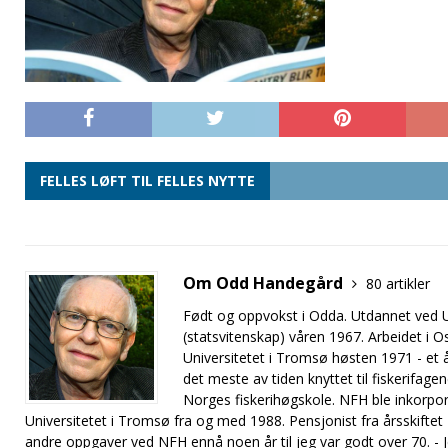
FELLES LØFT TIL FELLES NYTTE
Om Odd Handegård
80 artikler
Født og oppvokst i Odda. Utdannet ved Un
(statsvitenskap) våren 1967. Arbeidet i O
Universitetet i Tromsø høsten 1971 - et år
det meste av tiden knyttet til fiskerifage
Norges fiskerihøgskole. NFH ble inkorpo
Universitetet i Tromsø fra og med 1988. Pensjonist fra årsskift
andre oppgaver ved NFH ennå noen år til jeg var godt over 70. - Je