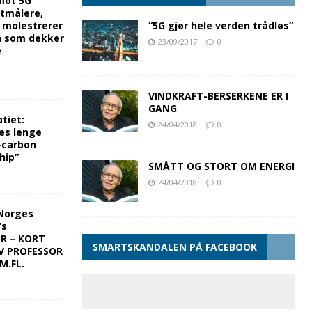
mot 5G
rtmålere,
g molestrerer
“5G gjør hele verden trådløs”
n som dekker
23/09/2017
0
e
VINDKRAFT-BERSERKENE ER I
GANG
tiet:
24/04/2018
0
es lenge
-carbon
hip”
SMÅTT OG STORT OM ENERGI
24/04/2018
0
Norges
’s
ER – KORT
SMARTSKANDALEN PÅ FACEBOOK
V PROFESSOR
M.FL.