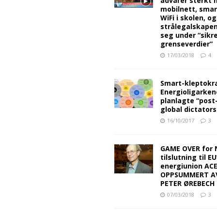
advarer sterkt 
mobilnett, sma
WiFi i skolen, o
strålegalskape
seg under “sikr
grenseverdier”
17/03/2018
4
Smart-kleptokra
Energioligarken
planlagte “post
global dictators
16/10/2017
3
GAME OVER for 
tilslutning til EU
energiunion AC
OPPSUMMERT A
PETER ØREBECH 
07/03/2018
3