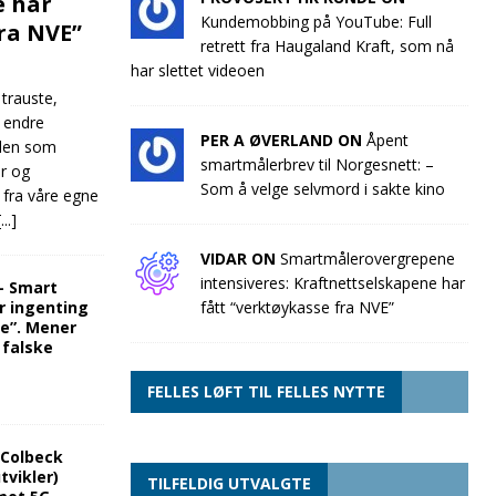
e har
Kundemobbing på YouTube: Full
fra NVE”
retrett fra Haugaland Kraft, som nå
har slettet videoen
 trauste,
e endre
PER A ØVERLAND ON
Åpent
llen som
smartmålerbrev til Norgesnett: –
ør og
Som å velge selvmord i sakte kino
 fra våre egne
[...]
VIDAR ON
Smartmålerovergrepene
intensiveres: Kraftnettselskapene har
“- Smart
r ingenting
fått “verktøykasse fra NVE”
re”. Mener
 falske
FELLES LØFT TIL FELLES NYTTE
 Colbeck
tvikler)
TILFELDIG UTVALGTE