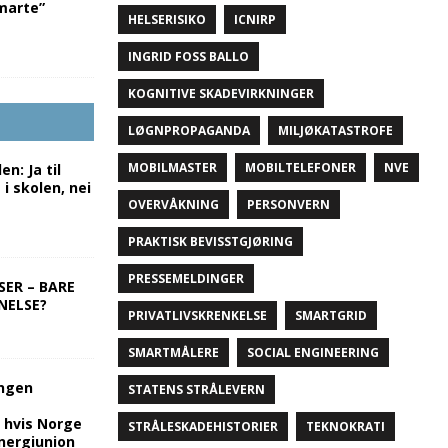
marte”
HELSERISIKO
ICNIRP
INGRID FOSS BALLO
KOGNITIVE SKADEVIRKNINGER
LØGNPROPAGANDA
MILJØKATASTROFE
MOBILMASTER
MOBILTELEFONER
NVE
n: Ja til
 i skolen, nei
OVERVÅKNING
PERSONVERN
PRAKTISK BEVISSTGJØRING
PRESSEMELDINGER
SER – BARE
NELSE?
PRIVATLIVSKRENKELSE
SMARTGRID
SMARTMÅLERE
SOCIAL ENGINEERING
ingen
STATENS STRÅLEVERN
 hvis Norge
STRÅLESKADEHISTORIER
TEKNOKRATI
Energiunion