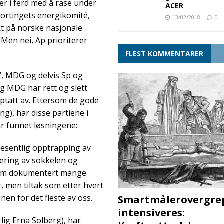
er i ferd med å rase under
ACER
Stortingets energikomité,
13/02/2018
0
kt på norske nasjonale
 Men nei, Ap prioriterer
FLEST KOMMENTARER
V, MDG og delvis Sp og
og MDG har rett og slett
ptatt av. Ettersom de gode
ng), har disse partiene i
ar funnet løsningene:
vesentlig opptrapping av
isering av sokkelen og
Som dokumentert mange
r, men tiltak som etter hvert
en for det fleste av oss.
Smartmålerovergre
intensiveres:
rlig Erna Solberg), har