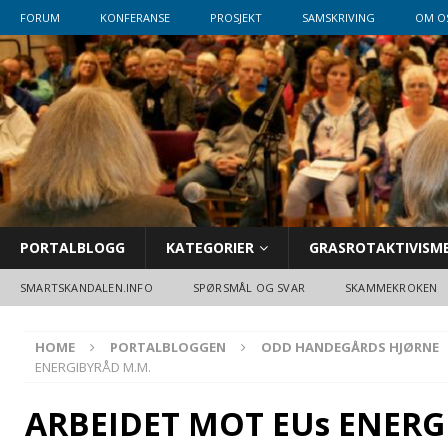
FORUM
KONFERANSE
PROSJEKT
SAMSKRIVING
OM O
PORTALBLOGG
KATEGORIER
GRASROTAKTIVISM
SMARTSKANDALEN.INFO
SPØRSMÅL OG SVAR
SKAMMEKROKEN
HOME
PORTALBLOGGEN
ODD HANDEGÅRDS HJØRNE
ENERGIBYRÅD M.M.
ARBEIDET MOT EUs ENERG