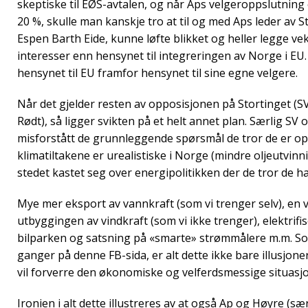
skeptiske til EØS-avtalen, og når Aps velgeroppslutning 
20 %, skulle man kanskje tro at til og med Aps leder av 
Espen Barth Eide, kunne løfte blikket og heller legge ve
interesser enn hensynet til integreringen av Norge i EU.
hensynet til EU framfor hensynet til sine egne velgere.
Når det gjelder resten av opposisjonen på Stortinget (S
Rødt), så ligger svikten på et helt annet plan. Særlig SV 
misforstått de grunnleggende spørsmål de tror de er op
klimatiltakene er urealistiske i Norge (mindre oljeutvinni
stedet kastet seg over energipolitikken der de tror de h
Mye mer eksport av vannkraft (som vi trenger selv), en 
utbyggingen av vindkraft (som vi ikke trenger), elektrif
bilparken og satsning på «smarte» strømmålere m.m. 
ganger på denne FB-sida, er alt dette ikke bare illusjone
vil forverre den økonomiske og velferdsmessige situasjon
Ironien i alt dette illustreres av at også Ap og Høyre (sæ