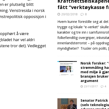
Kraftnettselskapen
n er plutselig blitt
fått “verktøykasse 
ing. Venstresida i norsk
20/02/2018
8
nstrepolitisk opposisjon i
Hvem kunne forestille seg at det
trygge og lokale “e-verket” skull
karakter og tre inn i samfunnsro
t opphørt å være
folkefiendtlig overgriper, inkvisit
bladet har vel aldri
innenlandsterrorist – på oppdrag
tene tror det). Vedlegget
myndigheter? Trusler om politi,
Norsk forsker: 
strømmåling ha
med miljø å gjø
bransjen bruker
argument
23/11/2017
4
Senator Patrick
(selv teknologiu