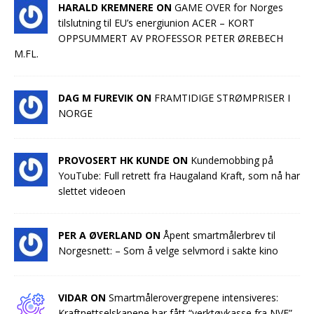
HARALD KREMNERE ON
GAME OVER for Norges
tilslutning til EU’s energiunion ACER – KORT
OPPSUMMERT AV PROFESSOR PETER ØREBECH
M.FL.
DAG M FUREVIK ON
FRAMTIDIGE STRØMPRISER I
NORGE
PROVOSERT HK KUNDE ON
Kundemobbing på
YouTube: Full retrett fra Haugaland Kraft, som nå har
slettet videoen
PER A ØVERLAND ON
Åpent smartmålerbrev til
Norgesnett: – Som å velge selvmord i sakte kino
VIDAR ON
Smartmålerovergrepene intensiveres:
Kraftnettselskapene har fått “verktøykasse fra NVE”