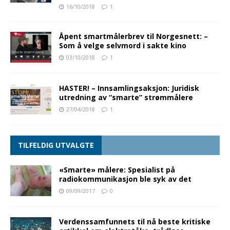
16/10/2018
1
Åpent smartmålerbrev til Norgesnett: –
Som å velge selvmord i sakte kino
03/10/2018
1
HASTER! – Innsamlingsaksjon: Juridisk
utredning av “smarte” strømmålere
27/04/2018
1
TILFELDIG UTVALGTE
«Smarte» målere: Spesialist på
radiokommunikasjon ble syk av det
09/09/2017
0
Verdenssamfunnets til nå beste kritiske