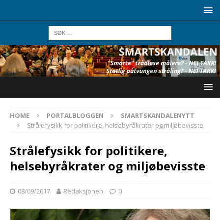
HOME
PORTALBLOGGEN
SMARTSKANDALENYTT
Strålefysikk for politikere, helsebyråkrater og miljøbevisste
Strålefysikk for politikere,
helsebyråkrater og miljøbevisste
08/09/2017
Redaksjonen
0