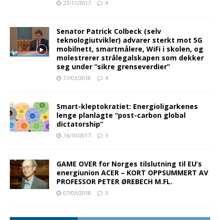
23/11/2017
4
Senator Patrick Colbeck (selv
teknologiutvikler) advarer sterkt mot 5G
mobilnett, smartmålere, WiFi i skolen, og
molestrerer strålegalskapen som dekker
seg under “sikre grenseverdier”
17/03/2018
4
Smart-kleptokratiet: Energioligarkenes
lenge planlagte “post-carbon global
dictatorship”
16/10/2017
3
GAME OVER for Norges tilslutning til EU’s
energiunion ACER – KORT OPPSUMMERT AV
PROFESSOR PETER ØREBECH M.FL.
07/03/2018
3