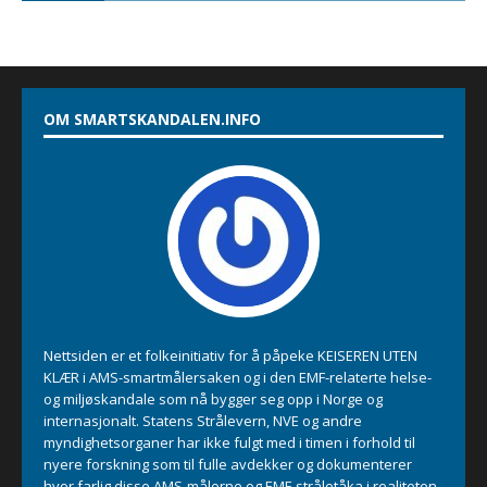
OM SMARTSKANDALEN.INFO
Nettsiden er et folkeinitiativ for å påpeke KEISEREN UTEN
KLÆR i AMS-smartmålersaken og i den EMF-relaterte helse-
og miljøskandale som nå bygger seg opp i Norge og
internasjonalt. Statens Strålevern, NVE og andre
myndighetsorganer har ikke fulgt med i timen i forhold til
nyere forskning som til fulle avdekker og dokumenterer
hvor farlig disse AMS-målerne og EMF-stråletåka i realiteten