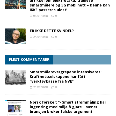
artikkel om elektrotåka, trådløse
smartmålere og 5G mobilnett – Denne kan
IKKE passeres ulest!
03/01/2018
0
ER IKKE DETTE SVINDEL?
24/04/2018
0
FLEST KOMMENTARER
Smartmålerovergrepene intensiveres:
Kraftnettselskapene har fått
“verktøykasse fra NVE”
20/02/2018
8
Norsk forsker: “- Smart strømmåling har
ingenting med miljø å gjøre”. Mener
bransjen bruker falske argument