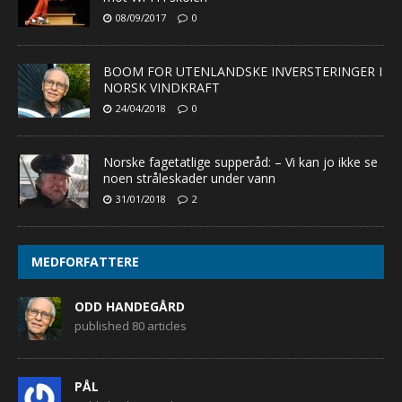
08/09/2017
0
BOOM FOR UTENLANDSKE INVERSTERINGER I
NORSK VINDKRAFT
24/04/2018
0
Norske fagetatlige supperåd: – Vi kan jo ikke se
noen stråleskader under vann
31/01/2018
2
MEDFORFATTERE
ODD HANDEGÅRD
published 80 articles
PÅL