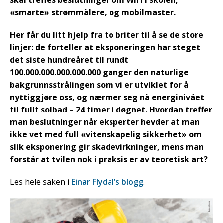
skal treffes beslutninger om WiFi i skolen,
«smarte» strømmålere, og mobilmaster.
Her får du litt hjelp fra to briter til å se de store
linjer: de forteller at eksponeringen har steget
det siste hundreåret til rundt
100.000.000.000.000.000 ganger den naturlige
bakgrunnsstrålingen som vi er utviklet for å
nyttiggjøre oss, og nærmer seg nå energinivået
til fullt solbad – 24 timer i døgnet. Hvordan treffer
man beslutninger når eksperter hevder at man
ikke vet med full «vitenskapelig sikkerhet» om
slik eksponering gir skadevirkninger, mens man
forstår at tvilen nok i praksis er av teoretisk art?
Les hele saken i
Einar Flydal’s blogg
.