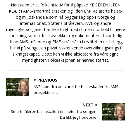
Nettsiden er et folkeinitiativ for å påpeke KEISEREN UTEN
KLÆR i AMS-smartmålersaken og i den EMF-relaterte helse-
og miljøskandale som nå bygger seg opp i Norge og
internasjonalt. Statens Strålevern, NVE og andre
myndighetsorganer har ikke fulgt med i timen i forhold til nyere
forskning som til fulle avdekker og dokumenterer hvor farlig
disse AMS-målerne og EMF-stråletåka i realiteten er. I tillegg
blir vi påtvunget en privatlivskrenkende overvåkningsdings i
sikringsskapet. Dette kan vi ikke akseptere fra våre egne
myndigheter. Folkeaksjonen er herved startet.
PREVIOUS
NVE løper fra ansvaret for helseskader fra AMS-
prosjektet sitt
NEXT
– Smartmåleren ble installert én meter fra sengen.
Da fikk jeg hodepine.