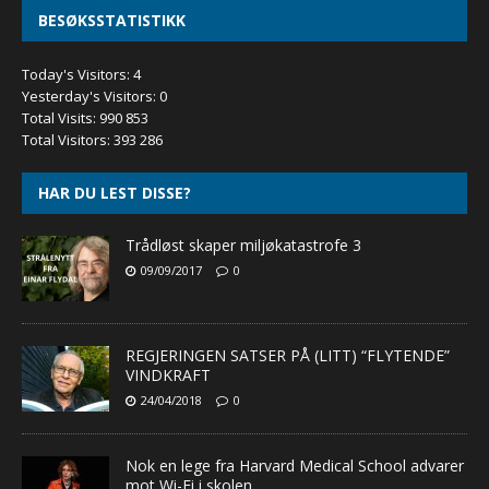
BESØKSSTATISTIKK
Today's Visitors:
4
Yesterday's Visitors:
0
Total Visits:
990 853
Total Visitors:
393 286
HAR DU LEST DISSE?
Trådløst skaper miljøkatastrofe 3
09/09/2017
0
REGJERINGEN SATSER PÅ (LITT) “FLYTENDE”
VINDKRAFT
24/04/2018
0
Nok en lege fra Harvard Medical School advarer
mot Wi-Fi i skolen