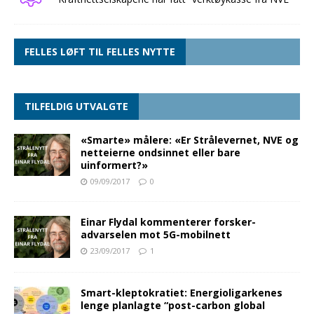
FELLES LØFT TIL FELLES NYTTE
TILFELDIG UTVALGTE
«Smarte» målere: «Er Strålevernet, NVE og
netteierne ondsinnet eller bare
uinformert?»
09/09/2017
0
Einar Flydal kommenterer forsker-
advarselen mot 5G-mobilnett
23/09/2017
1
Smart-kleptokratiet: Energioligarkenes
lenge planlagte “post-carbon global