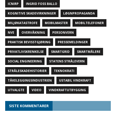
ICNIRP
INGRID FOSS BALLO
KOGNITIVE SKADEVIRKNINGER
LØGNPROPAGANDA
MILJØKATASTROFE
MOBILMASTER
MOBILTELEFONER
NVE
OVERVÅKNING
PERSONVERN
PRAKTISK BEVISSTGJØRING
PRESSEMELDINGER
PRIVATLIVSKRENKELSE
SMARTGRID
SMARTMÅLERE
SOCIAL ENGINEERING
STATENS STRÅLEVERN
STRÅLESKADEHISTORIER
TEKNOKRATI
TÅKELEGGINGSINDUSTRIEN
USTABIL VINDKRAFT
UTVALGTE
VIDEO
VINDKRAFTUTBYGGING
SISTE KOMMENTARER