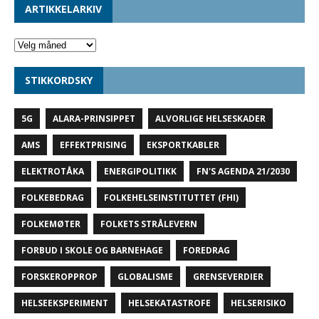
ARTIKKELARKIV
STIKKORDSKY
5G
ALARA-PRINSIPPET
ALVORLIGE HELSESKADER
AMS
EFFEKTPRISING
EKSPORTKABLER
ELEKTROTÅKA
ENERGIPOLITIKK
FN'S AGENDA 21/2030
FOLKEBEDRAG
FOLKEHELSEINSTITUTTET (FHI)
FOLKEMØTER
FOLKETS STRÅLEVERN
FORBUD I SKOLE OG BARNEHAGE
FOREDRAG
FORSKEROPPROP
GLOBALISME
GRENSEVERDIER
HELSEEKSPERIMENT
HELSEKATASTROFE
HELSERISIKO