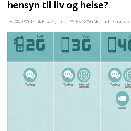
hensyn til liv og helse?
08/09/2017
Redaksjonen
3G/4G/5G Mobilnett
,
Smartskan