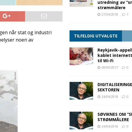
utredning av “s
strømmålere
27/04/2018
1
ggen når stat og industri
TILFELDIG UTVALGTE
elyser noen av
Reykjavik-appelle
kablet internett
til Wi-Fi
08/09/2017
0
DIGITALISERINGE
SEKTOREN
24/04/2018
0
SØVIKNES OM “
STRØMMÅLERE
24/04/2018
0