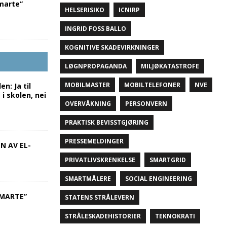
marte”
HELSERISIKO
ICNIRP
INGRID FOSS BALLO
KOGNITIVE SKADEVIRKNINGER
LØGNPROPAGANDA
MILJØKATASTROFE
MOBILMASTER
MOBILTELEFONER
NVE
n: Ja til
 i skolen, nei
OVERVÅKNING
PERSONVERN
PRAKTISK BEVISSTGJØRING
PRESSEMELDINGER
N AV EL-
PRIVATLIVSKRENKELSE
SMARTGRID
SMARTMÅLERE
SOCIAL ENGINEERING
SMARTE”
STATENS STRÅLEVERN
STRÅLESKADEHISTORIER
TEKNOKRATI