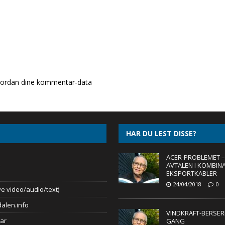
ordan dine kommentar-data
HAR DU LEST DISSE?
ACER-PROBLEMET –
AVTALEN I KOMBIN
EKSPORTKABLER
24/04/2018
0
e video/audio/text)
alen.info
VINDKRAFT-BERSERK
ar
GANG