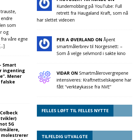
Kundemobbing på YouTube: Full
 trauste,
retrett fra Haugaland Kraft, som nå
e endre
har slettet videoen
llen som
ør og
 fra våre egne
PER A ØVERLAND ON
Åpent
[...]
smartmålerbrev til Norgesnett: –
Som å velge selvmord i sakte kino
“- Smart
r ingenting
VIDAR ON
Smartmålerovergrepene
re”. Mener
intensiveres: Kraftnettselskapene har
 falske
fått “verktøykasse fra NVE”
FELLES LØFT TIL FELLES NYTTE
 Colbeck
tvikler)
mot 5G
rtmålere,
g molestrerer
TILFELDIG UTVALGTE