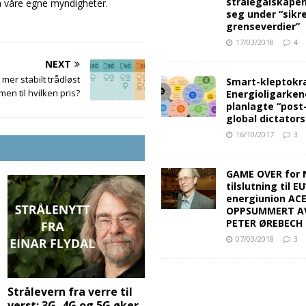
strålegalskape
ra våre egne myndigheter.
seg under “sikr
grenseverdier”
17/03/2018
4
NEXT
mer stabilt trådløst
Smart-kleptokra
 men til hvilken pris?
Energioligarken
planlagte “post
global dictators
16/10/2017
3
GAME OVER for 
tilslutning til EU
energiunion AC
OPPSUMMERT A
PETER ØREBECH 
07/03/2018
3
Strålevern fra verre til
verst: 3G, 4G og 5G øker