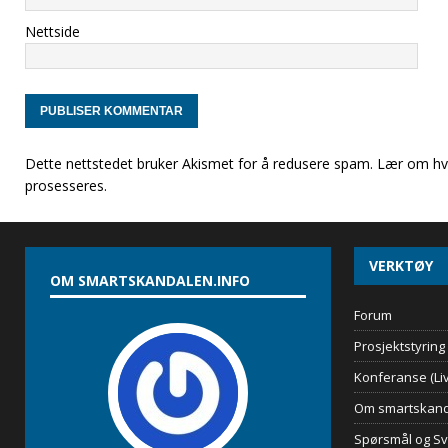
Nettside
Dette nettstedet bruker Akismet for å redusere spam.
Lær om hv
prosesseres
.
VERKTØY
OM SMARTSKANDALEN.INFO
Forum
Prosjektstyring
Konferanse (Liv
Om smartskand
Spørsmål og Sv