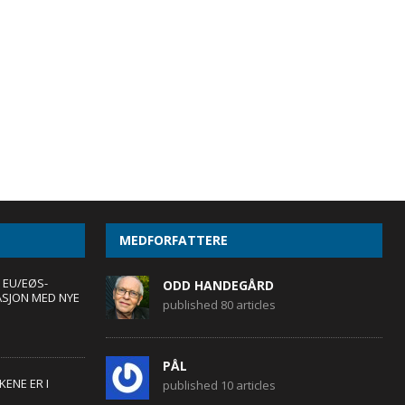
MEDFORFATTERE
 EU/EØS-
ODD HANDEGÅRD
ASJON MED NYE
published 80 articles
PÅL
ENE ER I
published 10 articles