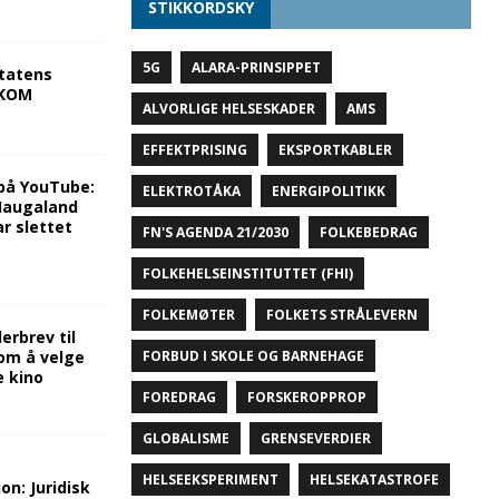
STIKKORDSKY
5G
ALARA-PRINSIPPET
tatens
NKOM
ALVORLIGE HELSESKADER
AMS
EFFEKTPRISING
EKSPORTKABLER
på YouTube:
ELEKTROTÅKA
ENERGIPOLITIKK
 Haugaland
r slettet
FN'S AGENDA 21/2030
FOLKEBEDRAG
FOLKEHELSEINSTITUTTET (FHI)
FOLKEMØTER
FOLKETS STRÅLEVERN
rbrev til
FORBUD I SKOLE OG BARNEHAGE
om å velge
e kino
FOREDRAG
FORSKEROPPROP
GLOBALISME
GRENSEVERDIER
HELSEEKSPERIMENT
HELSEKATASTROFE
on: Juridisk