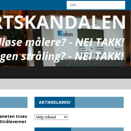
ARTIKKELARKIV
laneten trues
 Strålevernet