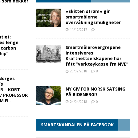
n som dekker
e
«Skitten strøm» gir
smartmålerne
overvåkningsmuligheter
11/10/2017
1
tiet:
es lenge
Smartmålerovergrepene
-carbon
intensiveres:
hip”
Kraftnettselskapene har
fått “verktøykasse fra NVE”
20/02/2018
8
Norges
’s
NY GIV FOR NORSK SATSING
ER – KORT
PÅ BIOENERGI?
V PROFESSOR
M.FL.
24/04/2018
0
SMARTSKANDALEN PÅ FACEBOOK