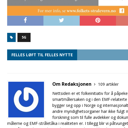
5G
FELLES LØFT TIL FELLES NYTTE
Om Redaksjonen
109 artikler
Nettsiden er et folkeinitiativ for å på
smartmålersaken og i den EMF-relaterte
bygger seg opp i Norge og internasjonalt
andre myndighetsorganer har ikke fulgt me
forskning som til fulle avdekker og doku
målerne og EMF-stråletåka i realiteten er. I tillegg blir vi påtvung