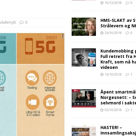
10/12/2018
0
HMS-SLAKT av S
dalenytt
0
Strålevern og 
26/10/2018
0
Kundemobbing 
Full retrett fra
Kraft, som nå ha
videoen
16/10/2018
1
Åpent smartmåle
Norgesnett: – S
selvmord i sakt
03/10/2018
1
HASTER! –
Innsamlingsaksj