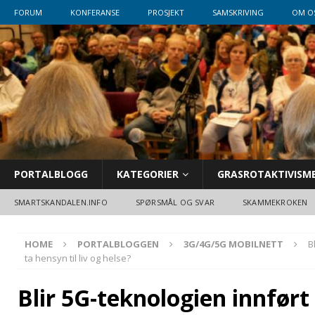
FORUM
KONFERANSE
PROSJEKT
SAMSKRIVING
OM O
PORTALBLOGG
KATEGORIER
GRASROTAKTIVISM
SMARTSKANDALEN.INFO
SPØRSMÅL OG SVAR
SKAMMEKROKEN
HOME
PORTALBLOGGEN
3G/4G/5G MOBILNETT
B
ta hensyn til liv og helse?
Blir 5G-teknologien innført