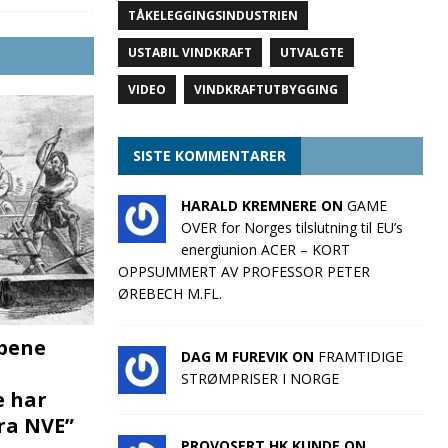
TÅKELEGGINGSINDUSTRIEN
USTABIL VINDKRAFT
UTVALGTE
VIDEO
VINDKRAFTUTBYGGING
SISTE KOMMENTARER
HARALD KREMNERE ON
GAME
OVER for Norges tilslutning til EU’s
energiunion ACER – KORT
OPPSUMMERT AV PROFESSOR PETER
ØREBECH M.FL.
pene
DAG M FUREVIK ON
FRAMTIDIGE
STRØMPRISER I NORGE
e har
fra NVE”
PROVOSERT HK KUNDE ON