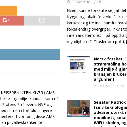
20/02/2018
8
Hvem kunne forestille seg at det
trygge og lokale “e-verket” skull
karakter og tre inn i samfunnsro
folkefiendtlig overgriper, inkvisit
innenlandsterrorist – på oppdrag
myndigheter? Trusler om politi,
Norsk forsker: 
strømmåling ha
med miljø å gjø
bransjen bruker
argument
23/11/2017
4
peke KEISEREN UTEN KLÆR i AMS-
 helse- og miljøskandale som nå
Senator Patrick
. Statens Strålevern, NVE og
(selv teknologiu
d i timen i forhold til nyere
advarer sterkt 
menterer hvor farlig disse AMS-
mobilnett, sma
et en privatlivskrenkende
WiFi i skolen, o