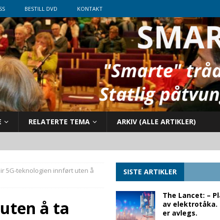
SS
BESTILL DVD
KONTAKT
E
RELATERTE TEMA
ARKIV (ALLE ARTIKLER)
lir 5G-teknologien innført uten å
SISTE ARTIKLER
The Lancet: – P
 uten å ta
av elektrotåka.
er avlegs.