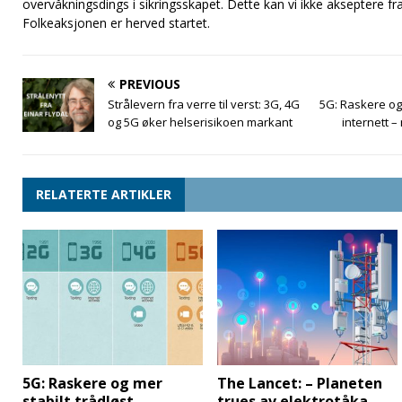
overvåkningsdings i sikringsskapet. Dette kan vi ikke akseptere f
Folkeaksjonen er herved startet.
PREVIOUS
Strålevern fra verre til verst: 3G, 4G
5G: Raskere og 
og 5G øker helserisikoen markant
internett –
RELATERTE ARTIKLER
5G: Raskere og mer
The Lancet: – Planeten
stabilt trådløst
trues av elektrotåka.