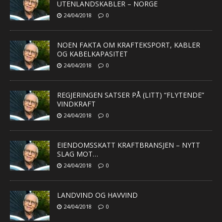
UTENLANDSKABLER – NORGE
24/04/2018
0
NOEN FAKTA OM KRAFTEKSPORT, KABLER
OG KABELKAPASITET
24/04/2018
0
REGJERINGEN SATSER PÅ (LITT) “FLYTENDE”
VINDKRAFT
24/04/2018
0
EIENDOMSSKATT KRAFTBRANSJEN – NYTT
SLAG MOT…
24/04/2018
0
LANDVIND OG HAVVIND
24/04/2018
0