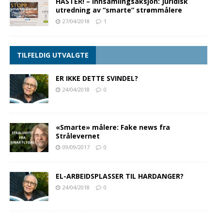
HASTER! – Innsamlingsaksjon: Juridisk
utredning av “smarte” strømmålere
27/04/2018
1
TILFELDIG UTVALGTE
ER IKKE DETTE SVINDEL?
24/04/2018
0
«Smarte» målere: Fake news fra
Strålevernet
09/09/2017
0
EL-ARBEIDSPLASSER TIL HARDANGER?
24/04/2018
0