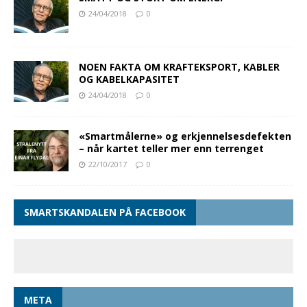
24/04/2018
0
NOEN FAKTA OM KRAFTEKSPORT, KABLER
OG KABELKAPASITET
24/04/2018
0
«Smartmålerne» og erkjennelsesdefekten
– når kartet teller mer enn terrenget
22/10/2017
0
SMARTSKANDALEN PÅ FACEBOOK
META