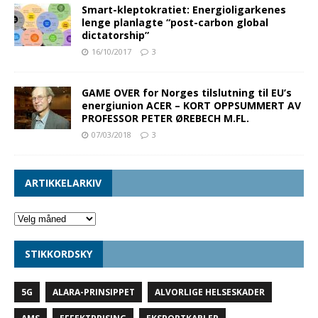
Smart-kleptokratiet: Energioligarkenes
lenge planlagte “post-carbon global
dictatorship”
16/10/2017
3
GAME OVER for Norges tilslutning til EU’s
energiunion ACER – KORT OPPSUMMERT AV
PROFESSOR PETER ØREBECH M.FL.
07/03/2018
3
ARTIKKELARKIV
STIKKORDSKY
5G
ALARA-PRINSIPPET
ALVORLIGE HELSESKADER