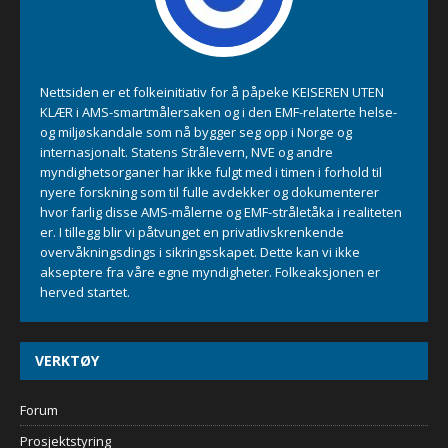
Nettsiden er et folkeinitiativ for å påpeke KEISEREN UTEN
KLÆR i AMS-smartmålersaken og i den EMF-relaterte helse-
og miljøskandale som nå bygger seg opp i Norge og
internasjonalt. Statens Strålevern, NVE og andre
myndighetsorganer har ikke fulgt med i timen i forhold til
nyere forskning som til fulle avdekker og dokumenterer
hvor farlig disse AMS-målerne og EMF-stråletåka i realiteten
er. I tillegg blir vi påtvunget en privatlivskrenkende
overvåkningsdings i sikringsskapet. Dette kan vi ikke
akseptere fra våre egne myndigheter. Folkeaksjonen er
herved startet.
VERKTØY
Forum
Prosjektstyring