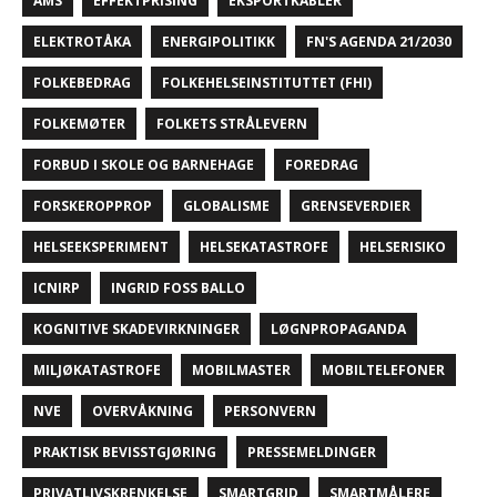
AMS
EFFEKTPRISING
EKSPORTKABLER
ELEKTROTÅKA
ENERGIPOLITIKK
FN'S AGENDA 21/2030
FOLKEBEDRAG
FOLKEHELSEINSTITUTTET (FHI)
FOLKEMØTER
FOLKETS STRÅLEVERN
FORBUD I SKOLE OG BARNEHAGE
FOREDRAG
FORSKEROPPROP
GLOBALISME
GRENSEVERDIER
HELSEEKSPERIMENT
HELSEKATASTROFE
HELSERISIKO
ICNIRP
INGRID FOSS BALLO
KOGNITIVE SKADEVIRKNINGER
LØGNPROPAGANDA
MILJØKATASTROFE
MOBILMASTER
MOBILTELEFONER
NVE
OVERVÅKNING
PERSONVERN
PRAKTISK BEVISSTGJØRING
PRESSEMELDINGER
PRIVATLIVSKRENKELSE
SMARTGRID
SMARTMÅLERE