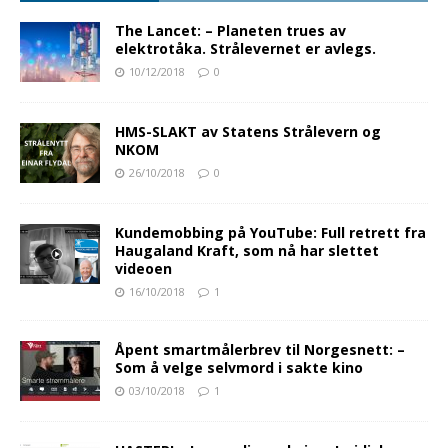
The Lancet: – Planeten trues av
elektrotåka. Strålevernet er avlegs.
10/12/2018
0
HMS-SLAKT av Statens Strålevern og
NKOM
26/10/2018
0
Kundemobbing på YouTube: Full retrett fra
Haugaland Kraft, som nå har slettet
videoen
16/10/2018
1
Åpent smartmålerbrev til Norgesnett: –
Som å velge selvmord i sakte kino
03/10/2018
1