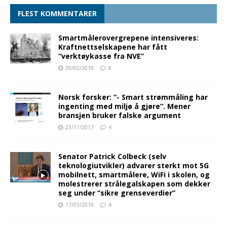
FLEST KOMMENTARER
Smartmålerovergrepene intensiveres:
Kraftnettselskapene har fått
“verktøykasse fra NVE”
20/02/2018
8
Norsk forsker: “- Smart strømmåling har
ingenting med miljø å gjøre”. Mener
bransjen bruker falske argument
23/11/2017
4
Senator Patrick Colbeck (selv
teknologiutvikler) advarer sterkt mot 5G
mobilnett, smartmålere, WiFi i skolen, og
molestrerer strålegalskapen som dekker
seg under “sikre grenseverdier”
17/03/2018
4