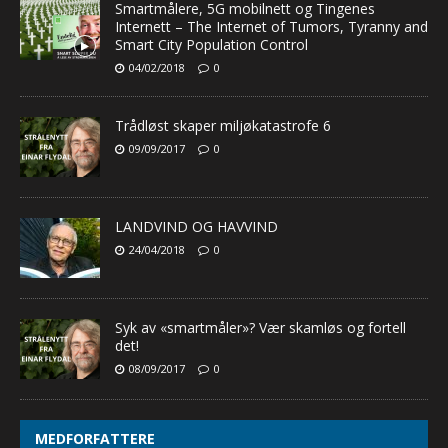
Smartmålere, 5G mobilnett og Tingenes
Internett – The Internet of Tumors, Tyranny and
Smart City Population Control
04/02/2018
0
Trådløst skaper miljøkatastrofe 6
09/09/2017
0
LANDVIND OG HAVVIND
24/04/2018
0
Syk av «smartmåler»? Vær skamløs og fortell
det!
08/09/2017
0
MEDFORFATTERE