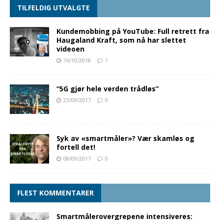
TILFELDIG UTVALGTE
Kundemobbing på YouTube: Full retrett fra
Haugaland Kraft, som nå har slettet
videoen
16/10/2018
1
“5G gjør hele verden trådløs”
23/09/2017
0
Syk av «smartmåler»? Vær skamløs og
fortell det!
08/09/2017
0
FLEST KOMMENTARER
Smartmålerovergrepene intensiveres: