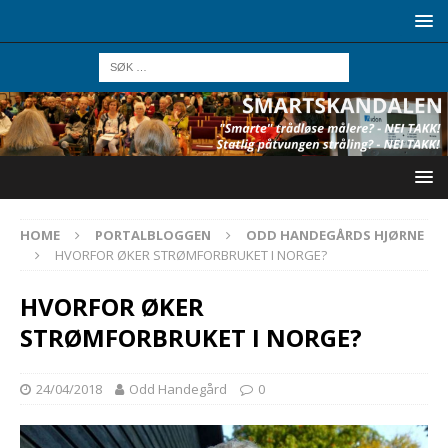
HOME
PORTALBLOGGEN
ODD HANDEGÅRDS HJØRNE
HVORFOR ØKER STRØMFORBRUKET I NORGE?
HVORFOR ØKER
STRØMFORBRUKET I NORGE?
24/04/2018
Odd Handegård
0