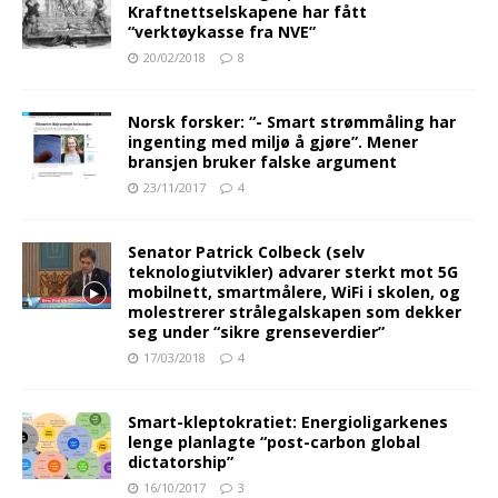
Kraftnettselskapene har fått
“verktøykasse fra NVE”
20/02/2018
8
Norsk forsker: “- Smart strømmåling har
ingenting med miljø å gjøre”. Mener
bransjen bruker falske argument
23/11/2017
4
Senator Patrick Colbeck (selv
teknologiutvikler) advarer sterkt mot 5G
mobilnett, smartmålere, WiFi i skolen, og
molestrerer strålegalskapen som dekker
seg under “sikre grenseverdier”
17/03/2018
4
Smart-kleptokratiet: Energioligarkenes
lenge planlagte “post-carbon global
dictatorship”
16/10/2017
3