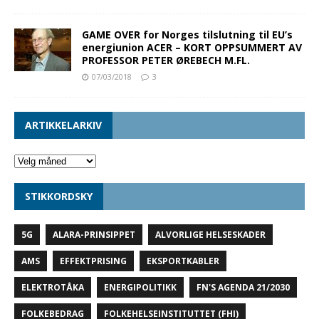
GAME OVER for Norges tilslutning til EU’s
energiunion ACER – KORT OPPSUMMERT AV
PROFESSOR PETER ØREBECH M.FL.
07/03/2018
3
ARTIKKELARKIV
STIKKORDSKY
5G
ALARA-PRINSIPPET
ALVORLIGE HELSESKADER
AMS
EFFEKTPRISING
EKSPORTKABLER
ELEKTROTÅKA
ENERGIPOLITIKK
FN'S AGENDA 21/2030
FOLKEBEDRAG
FOLKEHELSEINSTITUTTET (FHI)