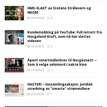
HMS-SLAKT av Statens Strålevern og
NKOM
26/10/2018
0
Kundemobbing på YouTube: Full retrett fra
Haugaland Kraft, som nå har slettet
videoen
16/10/2018
1
Åpent smartmålerbrev til Norgesnett: –
Som å velge selvmord i sakte kino
03/10/2018
1
HASTER! – Innsamlingsaksjon: Juridisk
utredning av “smarte” strømmålere
27/04/2018
1