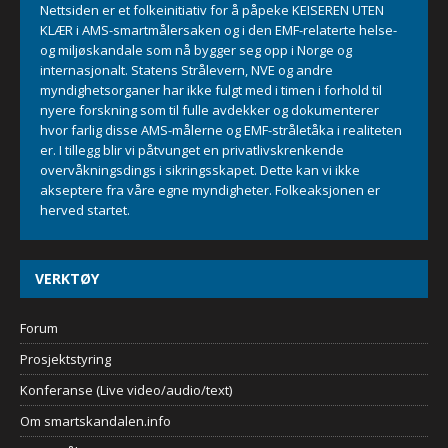
Nettsiden er et folkeinitiativ for å påpeke KEISEREN UTEN
KLÆR i AMS-smartmålersaken og i den EMF-relaterte helse-
og miljøskandale som nå bygger seg opp i Norge og
internasjonalt. Statens Strålevern, NVE og andre
myndighetsorganer har ikke fulgt med i timen i forhold til
nyere forskning som til fulle avdekker og dokumenterer
hvor farlig disse AMS-målerne og EMF-stråletåka i realiteten
er. I tillegg blir vi påtvunget en privatlivskrenkende
overvåkningsdings i sikringsskapet. Dette kan vi ikke
akseptere fra våre egne myndigheter. Folkeaksjonen er
herved startet.
VERKTØY
Forum
Prosjektstyring
Konferanse (Live video/audio/text)
Om smartskandalen.info