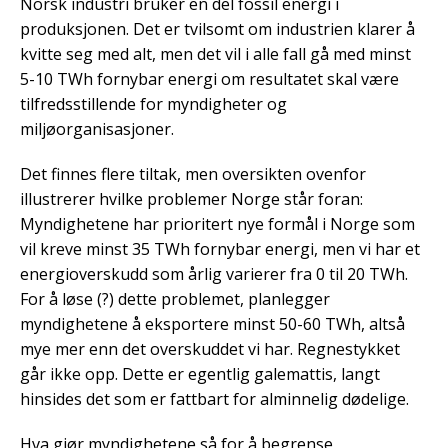
Norsk industri bruker en del fossil energi i
produksjonen. Det er tvilsomt om industrien klarer å
kvitte seg med alt, men det vil i alle fall gå med minst
5-10 TWh fornybar energi om resultatet skal være
tilfredsstillende for myndigheter og
miljøorganisasjoner.
Det finnes flere tiltak, men oversikten ovenfor
illustrerer hvilke problemer Norge står foran:
Myndighetene har prioritert nye formål i Norge som
vil kreve minst 35 TWh fornybar energi, men vi har et
energioverskudd som årlig varierer fra 0 til 20 TWh.
For å løse (?) dette problemet, planlegger
myndighetene å eksportere minst 50-60 TWh, altså
mye mer enn det overskuddet vi har. Regnestykket
går ikke opp. Dette er egentlig galemattis, langt
hinsides det som er fattbart for alminnelig dødelige.
Hva gjør myndighetene så for å begrense