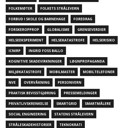
FOLKEMØTER
FOLKETS STRÅLEVERN
FORBUD I SKOLE OG BARNEHAGE
FOREDRAG
FORSKEROPPROP
GLOBALISME
GRENSEVERDIER
HELSEEKSPERIMENT
HELSEKATASTROFE
HELSERISIKO
ICNIRP
INGRID FOSS BALLO
KOGNITIVE SKADEVIRKNINGER
LØGNPROPAGANDA
MILJØKATASTROFE
MOBILMASTER
MOBILTELEFONER
NVE
OVERVÅKNING
PERSONVERN
PRAKTISK BEVISSTGJØRING
PRESSEMELDINGER
PRIVATLIVSKRENKELSE
SMARTGRID
SMARTMÅLERE
SOCIAL ENGINEERING
STATENS STRÅLEVERN
STRÅLESKADEHISTORIER
TEKNOKRATI