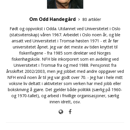
Om Odd Handegård
80 artikler
Født og oppvokst i Odda. Utdannet ved Universitetet i Oslo
(statsvitenskap) våren 1967. Arbeidet i Oslo noen år, og ble
ansatt ved Universitetet i Tromsø høsten 1971 - et år før
universitetet åpnet. Jeg var det meste av tiden knyttet til
fiskerifagene - fra 1985 som direktør ved Norges
fiskerihøgskole. NFH ble inkorporert som en avdeling ved
Universitetet i Tromsø fra og med 1988. Pensjonist fra
årsskiftet 2002/2003, men jeg jobbet med andre oppgaver ved
NFH ennå noen år til jeg var godt over 70. - Jeg har i hele mitt
voksne liv deltatt i aktiviteter som verken har med jobb eller
bokskriving å gjøre. Det gjelder både politikk (særlig på 1960-
og 1970-tallet), og arbeid i frivillige organisasjoner, særlig
innen idrett, osv.