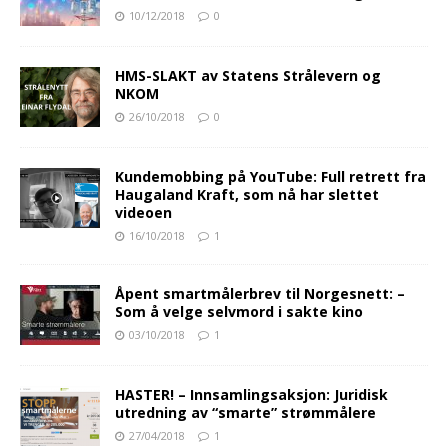
10/12/2018
0
HMS-SLAKT av Statens Strålevern og
NKOM
26/10/2018
0
Kundemobbing på YouTube: Full retrett fra
Haugaland Kraft, som nå har slettet
videoen
16/10/2018
1
Åpent smartmålerbrev til Norgesnett: –
Som å velge selvmord i sakte kino
03/10/2018
1
HASTER! – Innsamlingsaksjon: Juridisk
utredning av “smarte” strømmålere
27/04/2018
1