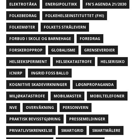
ELEKTROTÅKA
ENERGIPOLITIKK
FN'S AGENDA 21/2030
FOLKEBEDRAG
FOLKEHELSEINSTITUTTET (FHI)
FOLKEMØTER
FOLKETS STRÅLEVERN
FORBUD I SKOLE OG BARNEHAGE
FOREDRAG
FORSKEROPPROP
GLOBALISME
GRENSEVERDIER
HELSEEKSPERIMENT
HELSEKATASTROFE
HELSERISIKO
ICNIRP
INGRID FOSS BALLO
KOGNITIVE SKADEVIRKNINGER
LØGNPROPAGANDA
MILJØKATASTROFE
MOBILMASTER
MOBILTELEFONER
NVE
OVERVÅKNING
PERSONVERN
PRAKTISK BEVISSTGJØRING
PRESSEMELDINGER
PRIVATLIVSKRENKELSE
SMARTGRID
SMARTMÅLERE