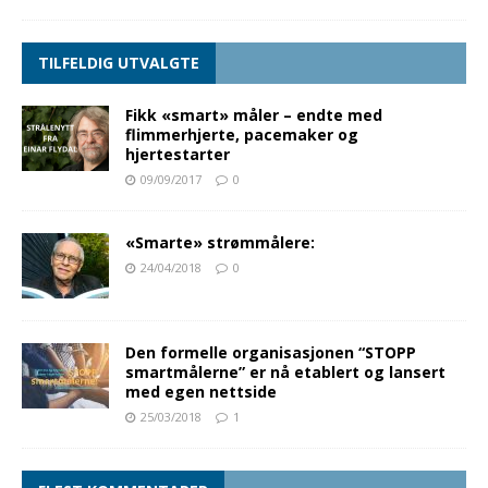
TILFELDIG UTVALGTE
Fikk «smart» måler – endte med
flimmerhjerte, pacemaker og
hjertestarter
09/09/2017
0
«Smarte» strømmålere:
24/04/2018
0
Den formelle organisasjonen “STOPP
smartmålerne” er nå etablert og lansert
med egen nettside
25/03/2018
1