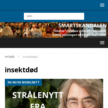
HOME
insektdød
insektdød
3G/4G/5G MOBILNETT