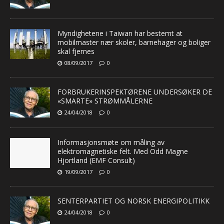
Myndighetene i Taiwan har bestemt at
mobilmaster nær skoler, barnehager og boliger
skal fjernes
08/09/2017
0
FORBRUKERINSPEKTØRENE UNDERSØKER DE
«SMARTE» STRØMMÅLERNE
24/04/2018
0
Informasjonsmøte om måling av
elektromagnetiske felt. Med Odd Magne
Hjortland (EMF Consult)
19/09/2017
0
SENTERPARTIET OG NORSK ENERGIPOLITIKK
24/04/2018
0