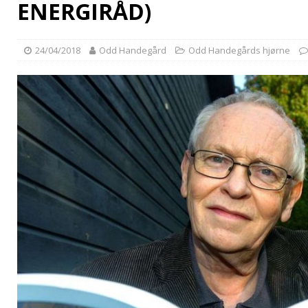
ENERGIRÅD)
24/04/2018
Odd Handegård
Odd Handegårds hjørne