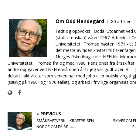
Om Odd Handegård
80 artikler
Født og oppvokst i Odda. Utdannet ved Un
(statsvitenskap) våren 1967. Arbeidet i O
Universitetet i Tromsø høsten 1971 - et år
det meste av tiden knyttet til fiskerifage
Norges fiskerihøgskole. NFH ble inkorpo
Universitetet i Tromsø fra og med 1988. Pensjonist fra årsskift
andre oppgaver ved NFH ennå noen år til jeg var godt over 70. - Je
deltatt i aktiviteter som verken har med jobb eller bokskriving å gj
(særlig på 1960- og 1970-tallet), og arbeid i frivillige organisasjone
PREVIOUS
SMÅKRAFTVERK – KRAFTPRISEN I
SKIVEBOM E
NORGE OM FÅ ÅR…….
E