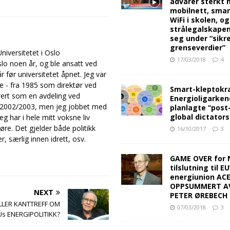
advarer sterkt 
mobilnett, sma
WiFi i skolen, o
strålegalskape
seg under “sikr
grenseverdier”
iversitetet i Oslo
17/03/2018
4
slo noen år, og ble ansatt ved
 før universitetet åpnet. Jeg var
ne - fra 1985 som direktør ved
Smart-kleptokra
rert som en avdeling ved
Energioligarken
et 2002/2003, men jeg jobbet med
planlagte “post
global dictators
g har i hele mitt voksne liv
øre. Det gjelder både politikk
16/10/2017
3
r, særlig innen idrett, osv.
GAME OVER for 
tilslutning til EU
energiunion AC
OPPSUMMERT A
NEXT
PETER ØREBECH 
LLER KANTTREFF OM
07/03/2018
3
Us ENERGIPOLITIKK?