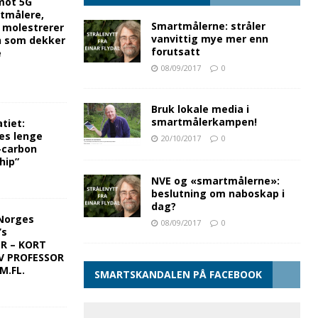
mot 5G
rtmålere,
Smartmålerne: stråler
g molestrerer
vanvittig mye mer enn
n som dekker
forutsatt
e
08/09/2017
0
Bruk lokale media i
smartmålerkampen!
tiet:
es lenge
20/10/2017
0
-carbon
hip”
NVE og «smartmålerne»:
beslutning om naboskap i
dag?
Norges
08/09/2017
0
’s
ER – KORT
V PROFESSOR
M.FL.
SMARTSKANDALEN PÅ FACEBOOK