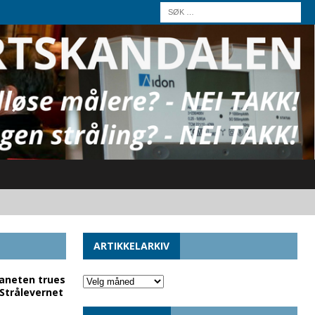
ARTIKKELARKIV
laneten trues
 Strålevernet