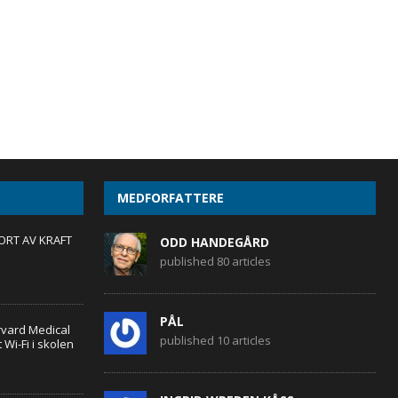
MEDFORFATTERE
ORT AV KRAFT
ODD HANDEGÅRD
published 80 articles
PÅL
rvard Medical
published 10 articles
Wi-Fi i skolen