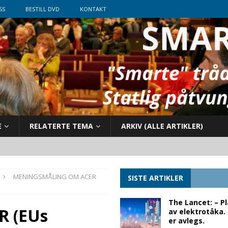
SS
BESTILL DVD
KONTAKT
E
RELATERTE TEMA
ARKIV (ALLE ARTIKLER)
MENINGSMÅLING OM ACER
SISTE ARTIKLER
The Lancet: – P
 (EUs
av elektrotåka.
er avlegs.