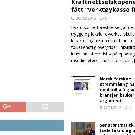
Kraftnettselskapen
fått “verktøykasse 
20/02/2018
8
Hvem kunne forestille seg at det
trygge og lokale “e-verket” skull
karakter og tre inn i samfunnsro
folkefiendtlig overgriper, inkvisit
innenlandsterrorist – på oppdrag
myndigheter? Trusler om politi,
Norsk forsker: 
strømmåling ha
med miljø å gjø
bransjen bruker
argument
23/11/2017
4
Senator Patrick
(selv teknologiu