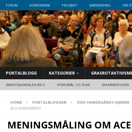
FORUM
KONFERANSE
PROSJEKT
SAMSKRIVING
OM O
PORTALBLOGG
KATEGORIER
GRASROTAKTIVISM
SMARTSKANDALEN.INFO
SPØRSMÅL OG SVAR
SKAMMEKROKEN
HOME
PORTALBLOGGEN
ODD HANDEGÅRDS HJØRNE
(EUs ENERGIRÅD)
MENINGSMÅLING OM ACER