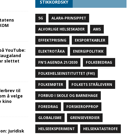
STIKKORDSKY
5G
ALARA-PRINSIPPET
tatens
NKOM
ALVORLIGE HELSESKADER
AMS
EFFEKTPRISING
EKSPORTKABLER
på YouTube:
ELEKTROTÅKA
ENERGIPOLITIKK
 Haugaland
r slettet
FN'S AGENDA 21/2030
FOLKEBEDRAG
FOLKEHELSEINSTITUTTET (FHI)
FOLKEMØTER
FOLKETS STRÅLEVERN
rbrev til
om å velge
FORBUD I SKOLE OG BARNEHAGE
e kino
FOREDRAG
FORSKEROPPROP
GLOBALISME
GRENSEVERDIER
HELSEEKSPERIMENT
HELSEKATASTROFE
on: Juridisk