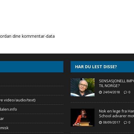
ordan dine kommentar-data
HAR DU LEST DISSE?
SENSASJONELL IMP
TIL NORGE?
24/04/2018
0
e video/audio/text)
alen.info
Nok en lege fra Ha
School advarer mot 
ar
08/09/2017
0
omisk