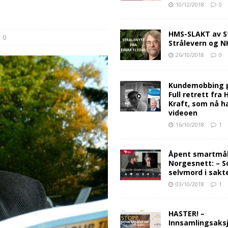
10/12/2018
0
HMS-SLAKT av S
0
Strålevern og 
26/10/2018
0
Kundemobbing 
Full retrett fra
Kraft, som nå ha
videoen
16/10/2018
1
Åpent smartmåle
Norgesnett: – S
selvmord i sakt
03/10/2018
1
HASTER! –
Innsamlingsaksj