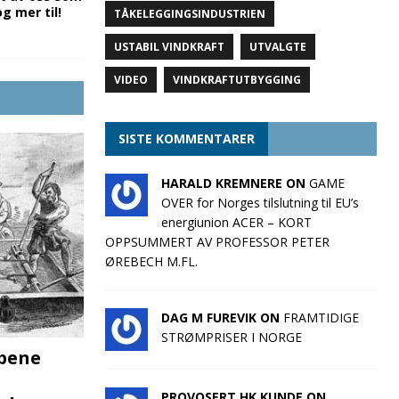
 mer til!
TÅKELEGGINGSINDUSTRIEN
USTABIL VINDKRAFT
UTVALGTE
VIDEO
VINDKRAFTUTBYGGING
SISTE KOMMENTARER
HARALD KREMNERE ON
GAME
OVER for Norges tilslutning til EU’s
energiunion ACER – KORT
OPPSUMMERT AV PROFESSOR PETER
ØREBECH M.FL.
DAG M FUREVIK ON
FRAMTIDIGE
STRØMPRISER I NORGE
pene
PROVOSERT HK KUNDE ON