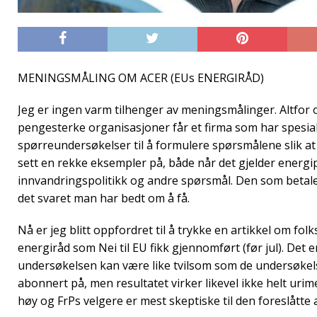
MENINGSMÅLING OM ACER (EUs ENERGIRÅD)
Jeg er ingen varm tilhenger av meningsmålinger. Altfor of
pengesterke organisasjoner får et firma som har spesial
spørreundersøkelser til å formulere spørsmålene slik at s
sett en rekke eksempler på, både når det gjelder energip
innvandringspolitikk og andre spørsmål. Den som betale
det svaret man har bedt om å få.
Nå er jeg blitt oppfordret til å trykke en artikkel om folk
energiråd som Nei til EU fikk gjennomført (før jul). Det 
undersøkelsen kan være like tvilsom som de undersøkel
abonnert på, men resultatet virker likevel ikke helt urim
høy og FrPs velgere er mest skeptiske til den foreslåtte 