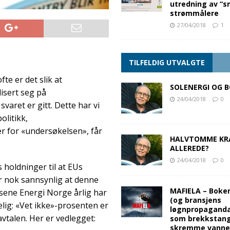
utredning av “s
strømmålere
27/04/2018
1
TILFELDIG UTVALGTE
te er det slik at
SOLENERGI OG 
isert seg på
24/04/2018
0
varet er gitt. Dette har vi
olitikk,
r for «undersøkelsen», får
HALVTOMME KR
ALLEREDE?
24/04/2018
0
s holdninger til at EUs
er nok sannsynlig at denne
MAFIELA – Boke
sene Energi Norge årlig har
(og bransjens
elig: «Vet ikke»-prosenten er
løgnpropaganda
avtalen. Her er vedlegget:
som brekkstang
skremme vanne