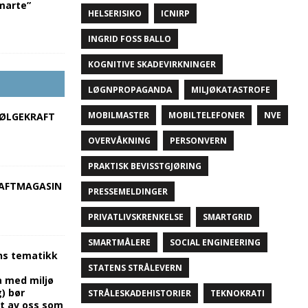
marte”
HELSERISIKO
ICNIRP
INGRID FOSS BALLO
KOGNITIVE SKADEVIRKNINGER
LØGNPROPAGANDA
MILJØKATASTROFE
MOBILMASTER
MOBILTELEFONER
NVE
BØLGEKRAFT
OVERVÅKNING
PERSONVERN
PRAKTISK BEVISSTGJØRING
AFTMAGASIN
PRESSEMELDINGER
PRIVATLIVSKRENKELSE
SMARTGRID
SMARTMÅLERE
SOCIAL ENGINEERING
ns tematikk
STATENS STRÅLEVERN
 med miljø
) bør
STRÅLESKADEHISTORIER
TEKNOKRATI
t av oss som