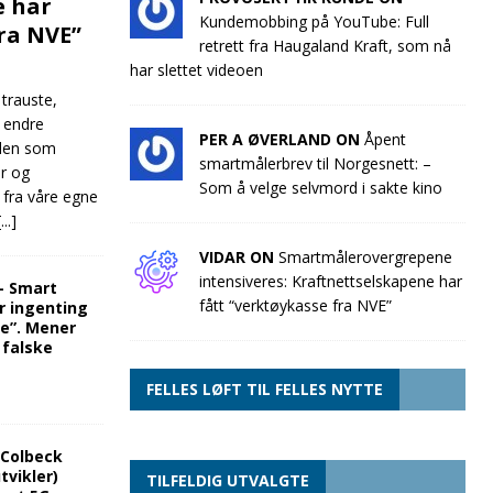
e har
Kundemobbing på YouTube: Full
fra NVE”
retrett fra Haugaland Kraft, som nå
har slettet videoen
 trauste,
e endre
PER A ØVERLAND ON
Åpent
llen som
smartmålerbrev til Norgesnett: –
ør og
Som å velge selvmord i sakte kino
 fra våre egne
[...]
VIDAR ON
Smartmålerovergrepene
intensiveres: Kraftnettselskapene har
“- Smart
fått “verktøykasse fra NVE”
r ingenting
re”. Mener
 falske
FELLES LØFT TIL FELLES NYTTE
 Colbeck
tvikler)
TILFELDIG UTVALGTE