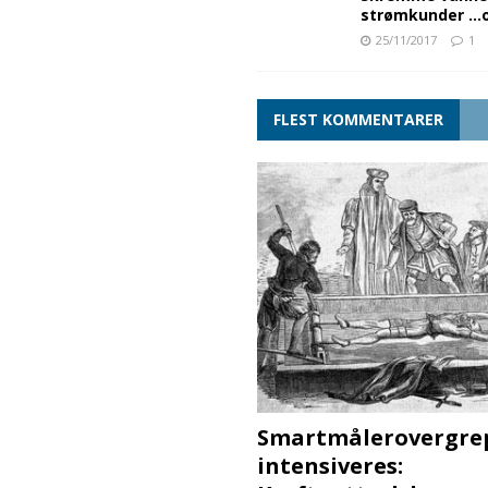
strømkunder …og
25/11/2017
1
FLEST KOMMENTARER
Smartmålerovergre
intensiveres: