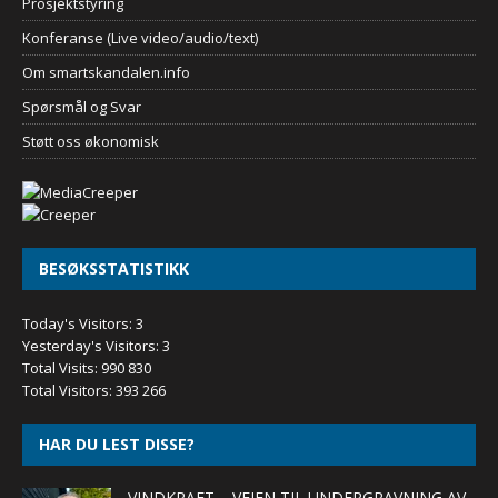
Prosjektstyring
Konferanse (Live video/audio/text)
Om smartskandalen.info
Spørsmål og Svar
Støtt oss økonomisk
BESØKSSTATISTIKK
Today's Visitors:
3
Yesterday's Visitors:
3
Total Visits:
990 830
Total Visitors:
393 266
HAR DU LEST DISSE?
VINDKRAFT – VEIEN TIL UNDERGRAVNING AV