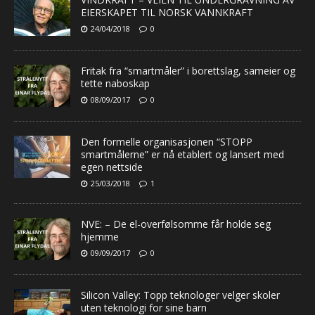
EIERSKAPET TIL NORSK VANNKRAFT
24/04/2018
0
Fritak fra “smartmåler” i borettslag, sameier og
tette naboskap
08/09/2017
0
Den formelle organisasjonen “STOPP
smartmålerne” er nå etablert og lansert med
egen nettside
25/03/2018
1
NVE: – De el-overfølsomme får holde seg
hjemme
09/09/2017
0
Silicon Valley: Topp teknologer velger skoler
uten teknologi for sine barn