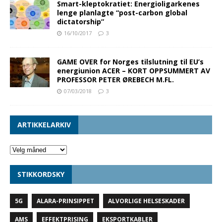
Smart-kleptokratiet: Energioligarkenes
lenge planlagte “post-carbon global
dictatorship”
16/10/2017
3
GAME OVER for Norges tilslutning til EU’s
energiunion ACER – KORT OPPSUMMERT AV
PROFESSOR PETER ØREBECH M.FL.
07/03/2018
3
ARTIKKELARKIV
STIKKORDSKY
5G
ALARA-PRINSIPPET
ALVORLIGE HELSESKADER
AMS
EFFEKTPRISING
EKSPORTKABLER