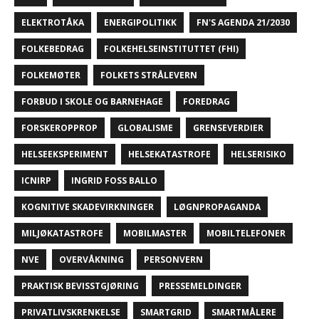
ELEKTROTÅKA
ENERGIPOLITIKK
FN'S AGENDA 21/2030
FOLKEBEDRAG
FOLKEHELSEINSTITUTTET (FHI)
FOLKEMØTER
FOLKETS STRÅLEVERN
FORBUD I SKOLE OG BARNEHAGE
FOREDRAG
FORSKEROPPROP
GLOBALISME
GRENSEVERDIER
HELSEEKSPERIMENT
HELSEKATASTROFE
HELSERISIKO
ICNIRP
INGRID FOSS BALLO
KOGNITIVE SKADEVIRKNINGER
LØGNPROPAGANDA
MILJØKATASTROFE
MOBILMASTER
MOBILTELEFONER
NVE
OVERVÅKNING
PERSONVERN
PRAKTISK BEVISSTGJØRING
PRESSEMELDINGER
PRIVATLIVSKRENKELSE
SMARTGRID
SMARTMÅLERE