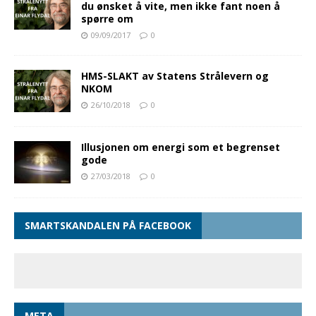
du ønsket å vite, men ikke fant noen å
spørre om
09/09/2017
0
HMS-SLAKT av Statens Strålevern og
NKOM
26/10/2018
0
Illusjonen om energi som et begrenset
gode
27/03/2018
0
SMARTSKANDALEN PÅ FACEBOOK
META