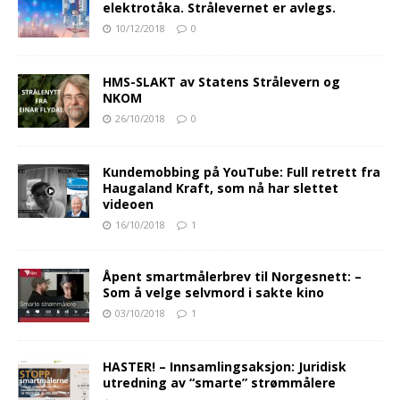
elektrotåka. Strålevernet er avlegs.
10/12/2018
0
HMS-SLAKT av Statens Strålevern og
NKOM
26/10/2018
0
Kundemobbing på YouTube: Full retrett fra
Haugaland Kraft, som nå har slettet
videoen
16/10/2018
1
Åpent smartmålerbrev til Norgesnett: –
Som å velge selvmord i sakte kino
03/10/2018
1
HASTER! – Innsamlingsaksjon: Juridisk
utredning av “smarte” strømmålere