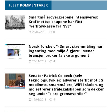
FLEST KOMMENTARER
Smartmålerovergrepene intensiveres:
Kraftnettselskapene har fått
“verktøykasse fra NVE”
20/02/2018
8
Norsk forsker: “- Smart strømmåling har
ingenting med miljø å gjøre”. Mener
bransjen bruker falske argument
23/11/2017
4
Senator Patrick Colbeck (selv
teknologiutvikler) advarer sterkt mot 5G
mobilnett, smartmålere, WiFi i skolen, og
molestrerer strålegalskapen som dekker
seg under “sikre grenseverdier”
17/03/2018
4