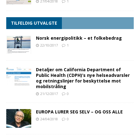
27/04/2018
1
TILFELDIG UTVALGTE
Norsk energipolitikk – et folkebedrag
22/10/2017
1
Detaljer om California Department of
Public Health (CDPH)’s nye helseadvarsler
og retningslinjer for beskyttelse mot
mobilstråling
21/12/2017
0
EUROPA LURER SEG SELV – OG OSS ALLE
24/04/2018
0