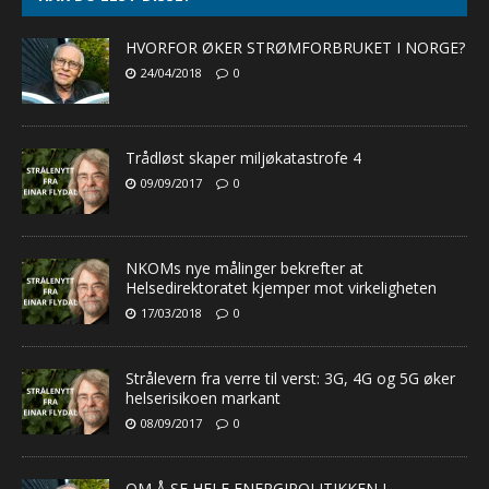
HVORFOR ØKER STRØMFORBRUKET I NORGE?
24/04/2018
0
Trådløst skaper miljøkatastrofe 4
09/09/2017
0
NKOMs nye målinger bekrefter at
Helsedirektoratet kjemper mot virkeligheten
17/03/2018
0
Strålevern fra verre til verst: 3G, 4G og 5G øker
helserisikoen markant
08/09/2017
0
OM Å SE HELE ENERGIPOLITIKKEN I