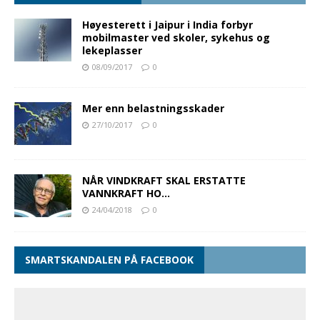
Høyesterett i Jaipur i India forbyr
mobilmaster ved skoler, sykehus og
lekeplasser
08/09/2017
0
Mer enn belastningsskader
27/10/2017
0
NÅR VINDKRAFT SKAL ERSTATTE
VANNKRAFT HO…
24/04/2018
0
SMARTSKANDALEN PÅ FACEBOOK