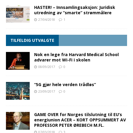
HASTER! – Innsamlingsaksjon: Juridisk
utredning av “smarte” strømmålere
27/04/2018
1
TILFELDIG UTVALGTE
Nok en lege fra Harvard Medical School
advarer mot Wi-Fi i skolen
08/09/2017
0
“5G gjør hele verden trådløs”
23/09/2017
0
GAME OVER for Norges tilslutning til EU’s
energiunion ACER – KORT OPPSUMMERT AV
PROFESSOR PETER ØREBECH M.FL.
07/03/2018
3