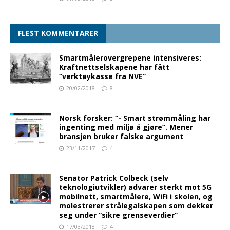
FLEST KOMMENTARER
Smartmålerovergrepene intensiveres:
Kraftnettselskapene har fått
“verktøykasse fra NVE”
20/02/2018
8
Norsk forsker: “- Smart strømmåling har
ingenting med miljø å gjøre”. Mener
bransjen bruker falske argument
23/11/2017
4
Senator Patrick Colbeck (selv
teknologiutvikler) advarer sterkt mot 5G
mobilnett, smartmålere, WiFi i skolen, og
molestrerer strålegalskapen som dekker
seg under “sikre grenseverdier”
17/03/2018
4