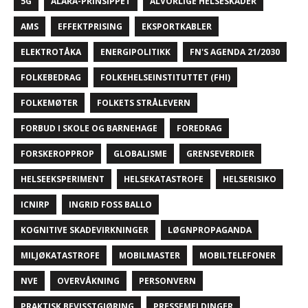
5G
ALARA-PRINSIPPET
ALVORLIGE HELSESKADER
AMS
EFFEKTPRISING
EKSPORTKABLER
ELEKTROTÅKA
ENERGIPOLITIKK
FN'S AGENDA 21/2030
FOLKEBEDRAG
FOLKEHELSEINSTITUTTET (FHI)
FOLKEMØTER
FOLKETS STRÅLEVERN
FORBUD I SKOLE OG BARNEHAGE
FOREDRAG
FORSKEROPPROP
GLOBALISME
GRENSEVERDIER
HELSEEKSPERIMENT
HELSEKATASTROFE
HELSERISIKO
ICNIRP
INGRID FOSS BALLO
KOGNITIVE SKADEVIRKNINGER
LØGNPROPAGANDA
MILJØKATASTROFE
MOBILMASTER
MOBILTELEFONER
NVE
OVERVÅKNING
PERSONVERN
PRAKTISK BEVISSTGJØRING
PRESSEMELDINGER