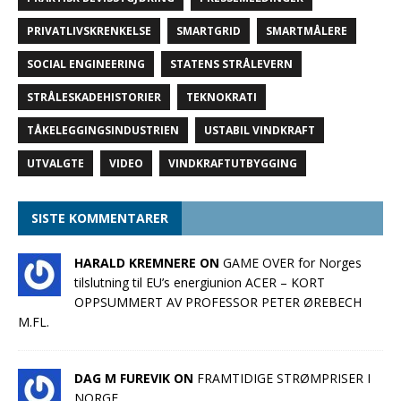
PRIVATLIVSKRENKELSE
SMARTGRID
SMARTMÅLERE
SOCIAL ENGINEERING
STATENS STRÅLEVERN
STRÅLESKADEHISTORIER
TEKNOKRATI
TÅKELEGGINGSINDUSTRIEN
USTABIL VINDKRAFT
UTVALGTE
VIDEO
VINDKRAFTUTBYGGING
SISTE KOMMENTARER
HARALD KREMNERE ON
GAME OVER for Norges
tilslutning til EU’s energiunion ACER – KORT
OPPSUMMERT AV PROFESSOR PETER ØREBECH
M.FL.
DAG M FUREVIK ON
FRAMTIDIGE STRØMPRISER I
NORGE