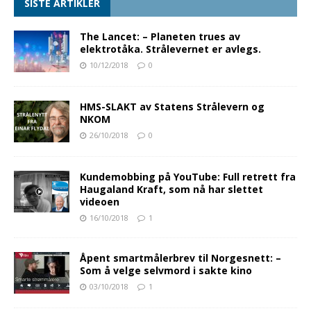
SISTE ARTIKLER
The Lancet: – Planeten trues av
elektrotåka. Strålevernet er avlegs.
10/12/2018
0
HMS-SLAKT av Statens Strålevern og
NKOM
26/10/2018
0
Kundemobbing på YouTube: Full retrett fra
Haugaland Kraft, som nå har slettet
videoen
16/10/2018
1
Åpent smartmålerbrev til Norgesnett: –
Som å velge selvmord i sakte kino
03/10/2018
1