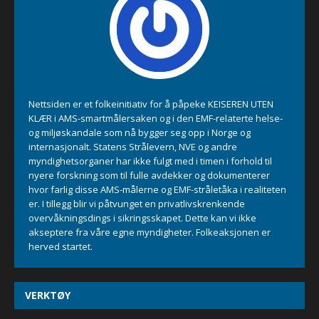
Nettsiden er et folkeinitiativ for å påpeke KEISEREN UTEN
KLÆR i AMS-smartmålersaken og i den EMF-relaterte helse-
og miljøskandale som nå bygger seg opp i Norge og
internasjonalt. Statens Strålevern, NVE og andre
myndighetsorganer har ikke fulgt med i timen i forhold til
nyere forskning som til fulle avdekker og dokumenterer
hvor farlig disse AMS-målerne og EMF-stråletåka i realiteten
er. I tillegg blir vi påtvunget en privatlivskrenkende
overvåkningsdings i sikringsskapet. Dette kan vi ikke
akseptere fra våre egne myndigheter. Folkeaksjonen er
herved startet.
VERKTØY