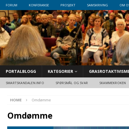
FORUM
KONFERANSE
PROSJEKT
SAMSKRIVING
OM O
PORTALBLOGG
KATEGORIER
GRASROTAKTIVISM
SMARTSKANDALEN.INFO
SPØRSMÅL OG SVAR
SKAMMEKROKEN
HOME
Omdømme
Omdømme