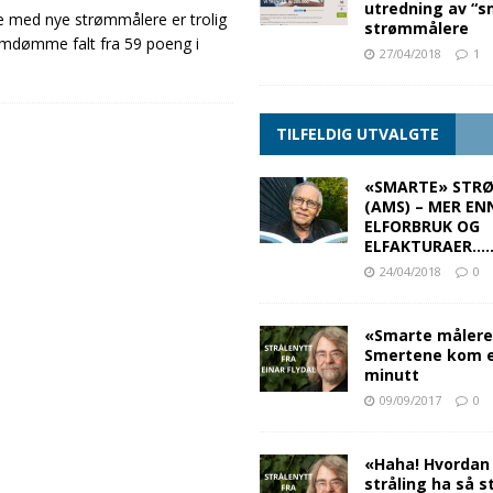
utredning av “s
se med nye strømmålere er trolig
strømmålere
omdømme falt fra 59 poeng i
27/04/2018
1
TILFELDIG UTVALGTE
«SMARTE» STR
(AMS) – MER E
ELFORBRUK OG
ELFAKTURAER…
24/04/2018
0
«Smarte målere
Smertene kom e
minutt
09/09/2017
0
«Haha! Hvordan
stråling ha så s