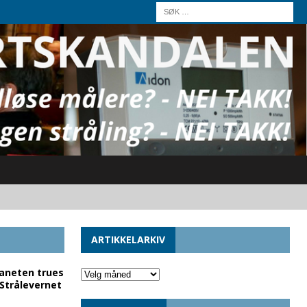
ARTIKKELARKIV
laneten trues
 Strålevernet