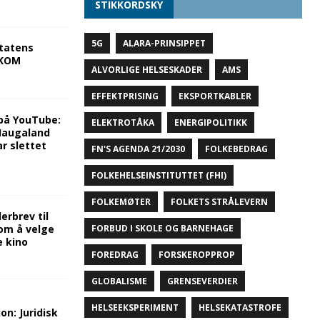
STIKKORDSKY
5G
ALARA-PRINSIPPET
tatens
NKOM
ALVORLIGE HELSESKADER
AMS
EFFEKTPRISING
EKSPORTKABLER
på YouTube:
ELEKTROTÅKA
ENERGIPOLITIKK
 Haugaland
r slettet
FN'S AGENDA 21/2030
FOLKEBEDRAG
FOLKEHELSEINSTITUTTET (FHI)
FOLKEMØTER
FOLKETS STRÅLEVERN
rbrev til
om å velge
FORBUD I SKOLE OG BARNEHAGE
e kino
FOREDRAG
FORSKEROPPROP
GLOBALISME
GRENSEVERDIER
HELSEEKSPERIMENT
HELSEKATASTROFE
on: Juridisk