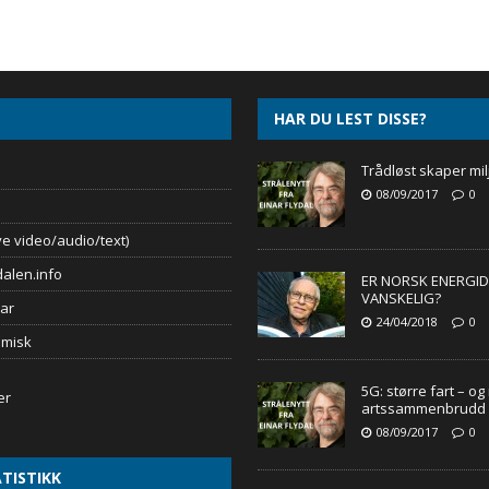
HAR DU LEST DISSE?
Trådløst skaper mil
08/09/2017
0
e video/audio/text)
alen.info
ER NORSK ENERGID
VANSKELIG?
ar
24/04/2018
0
omisk
5G: større fart – og
artssammenbrudd
08/09/2017
0
TISTIKK