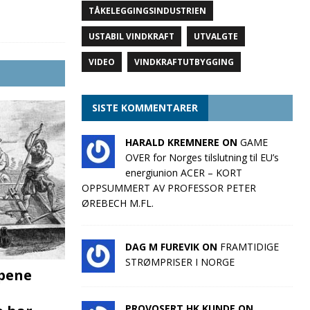
TÅKELEGGINGSINDUSTRIEN
USTABIL VINDKRAFT
UTVALGTE
VIDEO
VINDKRAFTUTBYGGING
SISTE KOMMENTARER
HARALD KREMNERE ON
GAME
OVER for Norges tilslutning til EU’s
energiunion ACER – KORT
OPPSUMMERT AV PROFESSOR PETER
ØREBECH M.FL.
DAG M FUREVIK ON
FRAMTIDIGE
STRØMPRISER I NORGE
pene
PROVOSERT HK KUNDE ON