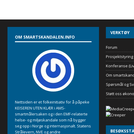
VERKTØY
OM SMARTSKANDALEN.INFO
Forum
Prosjektstyring
Konferanse (Liv
Om smartskand
Spørsmål og Sv
Støtt oss økon
Nettsiden er et folkeinitiativ for å påpeke
KEISEREN UTEN KLÆR i AMS-
smartmålersaken og i den EMF-relaterte
helse- og miljøskandale som nå bygger
seg opp i Norge og internasjonalt. Statens
BESØKSSTA
Strålevern, NVE og andre