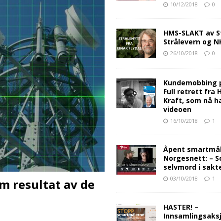
10/12/2018
0
HMS-SLAKT av S
Strålevern og 
26/10/2018
0
Kundemobbing 
Full retrett fra
Kraft, som nå ha
videoen
16/10/2018
1
Åpent smartmåle
Norgesnett: – S
selvmord i sakt
03/10/2018
1
 resultat av de
HASTER! –
Innsamlingsaksj