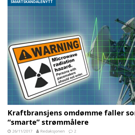
SMARTSKANDALENYTT
Kraftbransjens omdømme faller som
“smarte” strømmålere
26/11/2017
Redaksjonen
2