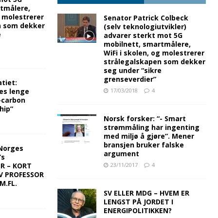
rtmålere,
g molestrerer
Senator Patrick Colbeck
n som dekker
(selv teknologiutvikler)
e
advarer sterkt mot 5G
mobilnett, smartmålere,
WiFi i skolen, og molestrerer
strålegalskapen som dekker
seg under “sikre
grenseverdier”
tiet:
es lenge
17/03/2018
4
-carbon
hip”
Norsk forsker: “- Smart
strømmåling har ingenting
med miljø å gjøre”. Mener
bransjen bruker falske
Norges
argument
’s
ER – KORT
23/11/2017
4
V PROFESSOR
M.FL.
SV ELLER MDG – HVEM ER
LENGST PÅ JORDET I
ENERGIPOLITIKKEN?