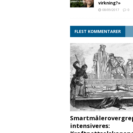
virkning?»
08/09/2017
0
FLEST KOMMENTARER
Smartmålerovergre
intensiveres: