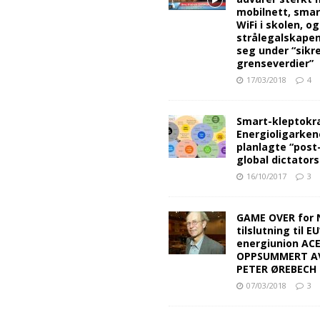
mobilnett, sma
WiFi i skolen, o
strålegalskape
seg under “sikr
grenseverdier”
17/03/2018
4
Smart-kleptokra
Energioligarken
planlagte “post
global dictators
16/10/2017
3
GAME OVER for 
tilslutning til EU
energiunion AC
OPPSUMMERT A
PETER ØREBECH 
07/03/2018
3