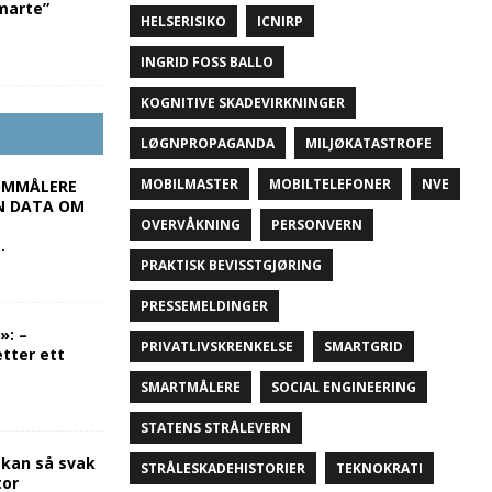
marte”
HELSERISIKO
ICNIRP
INGRID FOSS BALLO
KOGNITIVE SKADEVIRKNINGER
LØGNPROPAGANDA
MILJØKATASTROFE
MOBILMASTER
MOBILTELEFONER
NVE
ØMMÅLERE
NN DATA OM
OVERVÅKNING
PERSONVERN
…
PRAKTISK BEVISSTGJØRING
PRESSEMELDINGER
»: –
PRIVATLIVSKRENKELSE
SMARTGRID
tter ett
SMARTMÅLERE
SOCIAL ENGINEERING
STATENS STRÅLEVERN
 kan så svak
STRÅLESKADEHISTORIER
TEKNOKRATI
tor