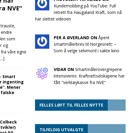
e har
Kundemobbing på YouTube: Full
fra NVE”
retrett fra Haugaland Kraft, som nå
har slettet videoen
 trauste,
e endre
PER A ØVERLAND ON
Åpent
llen som
smartmålerbrev til Norgesnett: –
ør og
Som å velge selvmord i sakte kino
 fra våre egne
[...]
VIDAR ON
Smartmålerovergrepene
intensiveres: Kraftnettselskapene har
“- Smart
r ingenting
fått “verktøykasse fra NVE”
re”. Mener
 falske
FELLES LØFT TIL FELLES NYTTE
 Colbeck
tvikler)
TILFELDIG UTVALGTE
mot 5G