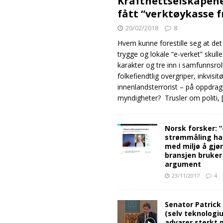
Kraftnettselskapen
fått “verktøykasse 
20/02/2018
8
Hvem kunne forestille seg at det
trygge og lokale “e-verket” skull
karakter og tre inn i samfunnsro
folkefiendtlig overgriper, inkvisit
innenlandsterrorist – på oppdrag
myndigheter? Trusler om politi,
Norsk forsker: 
strømmåling ha
med miljø å gjø
bransjen bruker
argument
23/11/2017
4
Senator Patrick
(selv teknologiu
advarer sterkt 