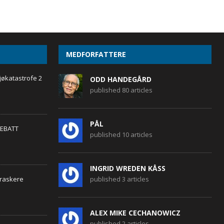
MEDFORFATTERE
jøkatastrofe 2
ODD HANDEGÅRD
published 80 articles
PÅL
EBATT
published 10 articles
INGRID WREDEN KÅSS
 raskere
published 3 articles
ALEX MIKE CECHANOWICZ
published 2 articles