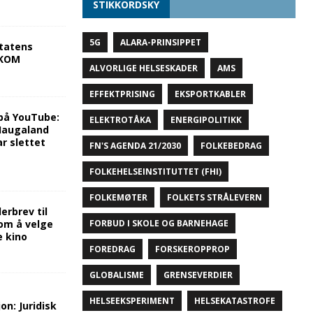
STIKKORDSKY
5G
ALARA-PRINSIPPET
tatens
NKOM
ALVORLIGE HELSESKADER
AMS
EFFEKTPRISING
EKSPORTKABLER
på YouTube:
ELEKTROTÅKA
ENERGIPOLITIKK
 Haugaland
r slettet
FN'S AGENDA 21/2030
FOLKEBEDRAG
FOLKEHELSEINSTITUTTET (FHI)
FOLKEMØTER
FOLKETS STRÅLEVERN
rbrev til
om å velge
FORBUD I SKOLE OG BARNEHAGE
e kino
FOREDRAG
FORSKEROPPROP
GLOBALISME
GRENSEVERDIER
HELSEEKSPERIMENT
HELSEKATASTROFE
on: Juridisk