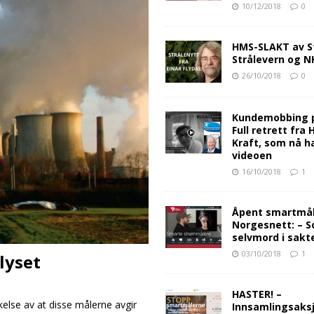
10/12/2018
0
HMS-SLAKT av S
Strålevern og 
26/10/2018
0
Kundemobbing 
Full retrett fra
Kraft, som nå ha
videoen
16/10/2018
1
Åpent smartmåle
Norgesnett: – S
selvmord i sakt
03/10/2018
1
lyset
HASTER! –
lse av at disse målerne avgir
Innsamlingsaksj