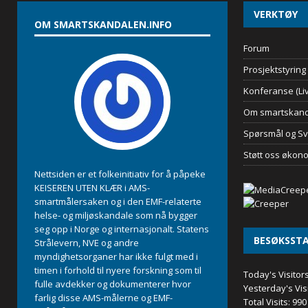
VERKTØY
OM SMARTSKANDALEN.INFO
Forum
Prosjektstyring
Konferanse (Liv
Om smartskand
Spørsmål og Sv
Støtt oss økon
Nettsiden er et folkeinitiativ for å påpeke
KEISEREN UTEN KLÆR i AMS-
smartmålersaken og i den EMF-relaterte
helse- og miljøskandale som nå bygger
seg opp i Norge og internasjonalt. Statens
BESØKSSTA
Strålevern, NVE og andre
myndighetsorganer har ikke fulgt med i
timen i forhold til nyere forskning som til
Today's Visitor
fulle avdekker og dokumenterer hvor
Yesterday's Vis
farlig disse AMS-målerne og EMF-
Total Visits:
990