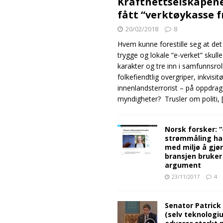
Kraftnettselskapen
fått “verktøykasse 
20/02/2018
8
Hvem kunne forestille seg at det
trygge og lokale “e-verket” skull
karakter og tre inn i samfunnsro
folkefiendtlig overgriper, inkvisit
innenlandsterrorist – på oppdrag
myndigheter? Trusler om politi,
Norsk forsker: 
strømmåling ha
med miljø å gjø
bransjen bruker
argument
23/11/2017
4
Senator Patrick
(selv teknologiu