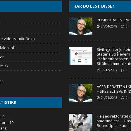
HAR DU LEST DISSE?
PUMPEKRAFTVERK?
24/04/2018
0
e video/audio/text)
alen.info
Sivilingeniør Joste
Statens Strålevern
ar
kraftnettbransjen: “
Strålesammenlikning
omisk
03/12/2017
1
ACER-DEBATTEN I 
– SPESIELT SVs INN
24/04/2018
0
TISTIKK
Helsedirektoratet 
s:
0
smartmålere: – Pas
itors:
19
RoundUp-tilskudd!
 848