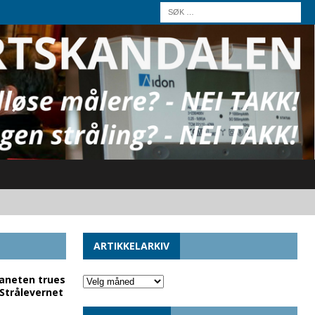
ARTIKKELARKIV
laneten trues
 Strålevernet