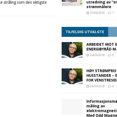
utredning av “s
e stråling som den viktigste
strømmålere
27/04/2018
1
TILFELDIG UTVALGTE
ARBEIDET MOT 
ENERGIBYRÅD M
24/04/2018
0
HØY STRØMPRIS
HUSSTANDER – 
FOR VENSTRESID
24/04/2018
0
Informasjonsm
måling av
elektromagnetis
Med Odd Magne 