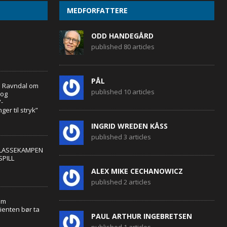
MEDFORFATTERE
ODD HANDEGÅRD
published 80 articles
PÅL
in Ravndal om
published 10 articles
 og
-
er til stryk”
INGRID WREDEN KÅSS
published 3 articles
KLASSEKAMPEN
SPILL
ALEX MIKE CECHANOWICZ
published 2 articles
om
ienten bør ta
PAUL ARTHUR INGEBRETSEN