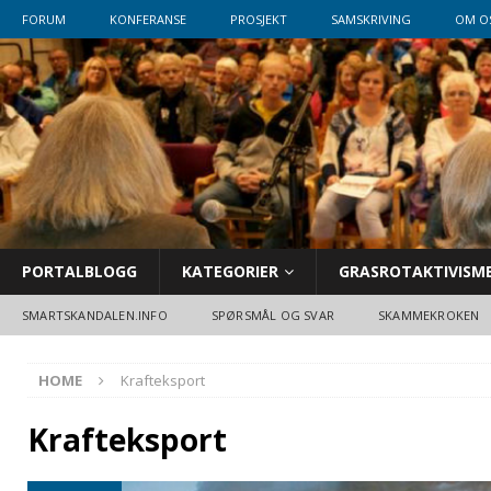
FORUM
KONFERANSE
PROSJEKT
SAMSKRIVING
OM O
PORTALBLOGG
KATEGORIER
GRASROTAKTIVISM
SMARTSKANDALEN.INFO
SPØRSMÅL OG SVAR
SKAMMEKROKEN
HOME
Krafteksport
Krafteksport