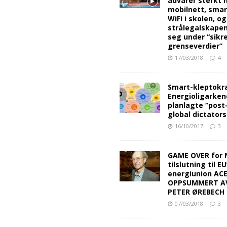
advarer sterkt 
mobilnett, sma
WiFi i skolen, o
strålegalskape
seg under “sikr
grenseverdier”
17/03/2018
4
Smart-kleptokra
Energioligarken
planlagte “post
global dictators
16/10/2017
3
GAME OVER for 
tilslutning til EU
energiunion AC
OPPSUMMERT A
PETER ØREBECH 
07/03/2018
3