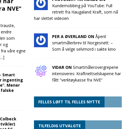
e har
Kundemobbing på YouTube: Full
fra NVE”
retrett fra Haugaland Kraft, som nå
har slettet videoen
 trauste,
e endre
PER A ØVERLAND ON
Åpent
llen som
smartmålerbrev til Norgesnett: –
ør og
Som å velge selvmord i sakte kino
 fra våre egne
[...]
VIDAR ON
Smartmålerovergrepene
intensiveres: Kraftnettselskapene har
“- Smart
r ingenting
fått “verktøykasse fra NVE”
re”. Mener
 falske
FELLES LØFT TIL FELLES NYTTE
 Colbeck
tvikler)
TILFELDIG UTVALGTE