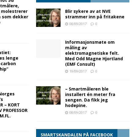
mot 5G
rtmålere,
g molestrerer
Blir sykere av at NVE
n som dekker
strammer inn på fritakene
e
08/09/2017
0
Informasjonsmøte om
måling av
tiet:
elektromagnetiske felt.
es lenge
Med Odd Magne Hjortland
-carbon
(EMF Consult)
hip”
19/09/2017
0
– Smartmåleren ble
Norges
installert én meter fra
’s
sengen. Da fikk jeg
ER – KORT
hodepine.
V PROFESSOR
08/09/2017
0
M.FL.
SMARTSKANDALEN PÅ FACEBOOK