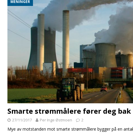
MENINGER
Smarte strømmålere fører deg bak 
27/11/2017
Per Inge Østmoen
2
Mye av motstanden mot smarte strømmålere bygger på en antake