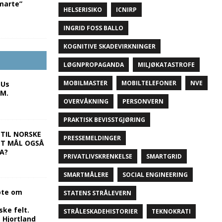
marte”
HELSERISIKO
ICNIRP
INGRID FOSS BALLO
KOGNITIVE SKADEVIRKNINGER
LØGNPROPAGANDA
MILJØKATASTROFE
MOBILMASTER
MOBILTELEFONER
NVE
EUs
.M.
OVERVÅKNING
PERSONVERN
PRAKTISK BEVISSTGJØRING
 TIL NORSKE
PRESSEMELDINGER
ET MÅL OGSÅ
A?
PRIVATLIVSKRENKELSE
SMARTGRID
SMARTMÅLERE
SOCIAL ENGINEERING
øte om
STATENS STRÅLEVERN
ke felt.
STRÅLESKADEHISTORIER
TEKNOKRATI
Hjortland