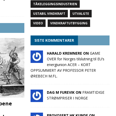
TÅKELEGGINGSINDUSTRIEN
USTABIL VINDKRAFT
UTVALGTE
VIDEO
VINDKRAFTUTBYGGING
SISTE KOMMENTARER
HARALD KREMNERE ON
GAME
OVER for Norges tilslutning til EU’s
energiunion ACER – KORT
OPPSUMMERT AV PROFESSOR PETER
ØREBECH M.FL.
DAG M FUREVIK ON
FRAMTIDIGE
STRØMPRISER I NORGE
pene
PROVOSERT HK KUNDE ON