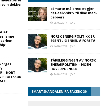
g molestrerer
n som dekker
e
«Smarte målere»: et gjør-
det-selv-skriv til dine med-
beboere
08/09/2017
0
tiet:
es lenge
NORSK ENERGIPOLITIKK ER
-carbon
EGENTLIG ENKEL Å FORSTÅ
hip”
24/04/2018
0
TÅKELEGGINGEN AV NORSK
Norges
ENERGIPOLITIKK – NOEN
’s
HOVEDPOENGER
ER – KORT
24/04/2018
0
V PROFESSOR
M.FL.
SMARTSKANDALEN PÅ FACEBOOK