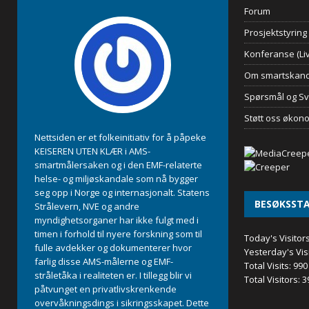
Forum
Prosjektstyring
Konferanse (Liv
Om smartskand
Spørsmål og Sv
Støtt oss økon
Nettsiden er et folkeinitiativ for å påpeke
KEISEREN UTEN KLÆR i AMS-
smartmålersaken og i den EMF-relaterte
helse- og miljøskandale som nå bygger
seg opp i Norge og internasjonalt. Statens
BESØKSSTA
Strålevern, NVE og andre
myndighetsorganer har ikke fulgt med i
timen i forhold til nyere forskning som til
Today's Visitor
fulle avdekker og dokumenterer hvor
Yesterday's Vis
farlig disse AMS-målerne og EMF-
Total Visits:
990
stråletåka i realiteten er. I tillegg blir vi
Total Visitors:
3
påtvunget en privatlivskrenkende
overvåkningsdings i sikringsskapet. Dette