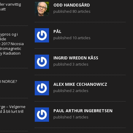
er vanvittig
ODD HANDEGÅRD
att
published 80 articles
PÅL
ypros og i
published 10 articles
lide
 2017 Nicosia
ctromagnetic
y Radiation
INGRID WREDEN KÅSS
published 3 articles
I NORGE?
ALEX MIKE CECHANOWICZ
published 2 articles
rge – Velgerne
PAUL ARTHUR INGEBRETSEN
å bli lurt trill
published 1 articles