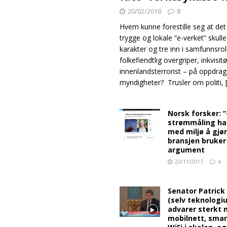
20/02/2018
8
Hvem kunne forestille seg at det
trygge og lokale “e-verket” skull
karakter og tre inn i samfunnsro
folkefiendtlig overgriper, inkvisit
innenlandsterrorist – på oppdrag
myndigheter? Trusler om politi,
Norsk forsker: 
strømmåling ha
med miljø å gjø
bransjen bruker
argument
23/11/2017
4
Senator Patrick
(selv teknologiu
advarer sterkt 
mobilnett, sma