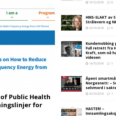
10/12/2018
0
HMS-SLAKT av S
Strålevern og 
26/10/2018
0
Kundemobbing 
Full retrett fra
Kraft, som nå ha
videoen
16/10/2018
1
Åpent smartmåle
Norgesnett: – S
selvmord i sakt
03/10/2018
1
of Public Health
ingslinjer for
HASTER! –
Innsamlingsaksj