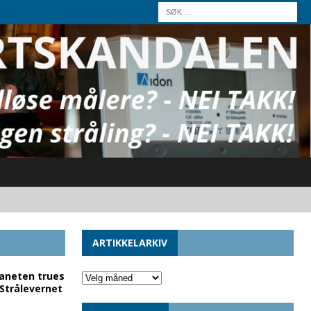
ARTIKKELARKIV
laneten trues
 Strålevernet