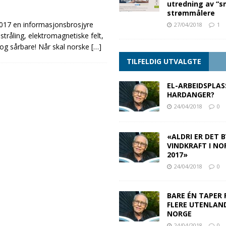
utredning av “s
strømmålere
2017 en informasjonsbrosjyre
27/04/2018
1
åling, elektromagnetiske felt,
g sårbare! Når skal norske
[…]
TILFELDIG UTVALGTE
EL-ARBEIDSPLAS
HARDANGER?
24/04/2018
0
«ALDRI ER DET 
VINDKRAFT I NO
2017»
24/04/2018
0
BARE ÉN TAPER 
FLERE UTENLAN
NORGE
24/04/2018
0