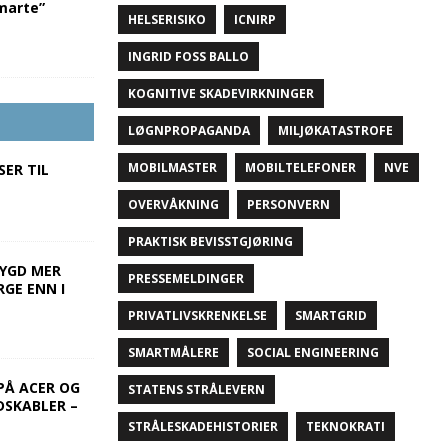
marte”
HELSERISIKO
ICNIRP
INGRID FOSS BALLO
KOGNITIVE SKADEVIRKNINGER
LØGNPROPAGANDA
MILJØKATASTROFE
MOBILMASTER
MOBILTELEFONER
NVE
SER TIL
OVERVÅKNING
PERSONVERN
PRAKTISK BEVISSTGJØRING
BYGD MER
PRESSEMELDINGER
RGE ENN I
PRIVATLIVSKRENKELSE
SMARTGRID
SMARTMÅLERE
SOCIAL ENGINEERING
PÅ ACER OG
STATENS STRÅLEVERN
DSKABLER –
STRÅLESKADEHISTORIER
TEKNOKRATI