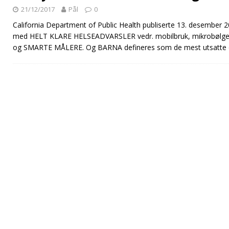
21/12/2017
Pål
0
California Department of Public Health publiserte 13. desember 
med HELT KLARE HELSEADVARSLER vedr. mobilbruk, mikrobølgestr
og SMARTE MÅLERE. Og BARNA defineres som de mest utsatte o