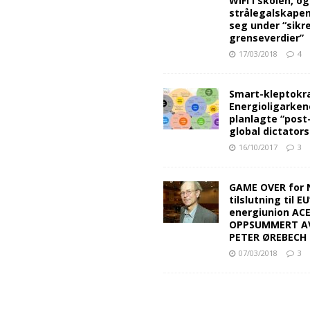
WiFi i skolen, o
strålegalskape
seg under “sikr
grenseverdier”
17/03/2018
4
Smart-kleptokra
Energioligarken
planlagte “post
global dictators
16/10/2017
3
GAME OVER for 
tilslutning til EU
energiunion AC
OPPSUMMERT A
PETER ØREBECH 
07/03/2018
3