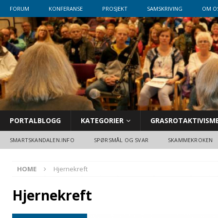
FORUM
KONFERANSE
PROSJEKT
SAMSKRIVING
OM O
PORTALBLOGG
KATEGORIER
GRASROTAKTIVISM
SMARTSKANDALEN.INFO
SPØRSMÅL OG SVAR
SKAMMEKROKEN
HOME
Hjernekreft
Hjernekreft