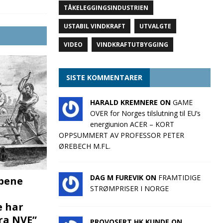
TÅKELEGGINGSINDUSTRIEN
USTABIL VINDKRAFT
UTVALGTE
VIDEO
VINDKRAFTUTBYGGING
SISTE KOMMENTARER
HARALD KREMNERE ON
GAME
OVER for Norges tilslutning til EU’s
energiunion ACER – KORT
OPPSUMMERT AV PROFESSOR PETER
ØREBECH M.FL.
DAG M FUREVIK ON
FRAMTIDIGE
pene
STRØMPRISER I NORGE
e har
fra NVE”
PROVOSERT HK KUNDE ON