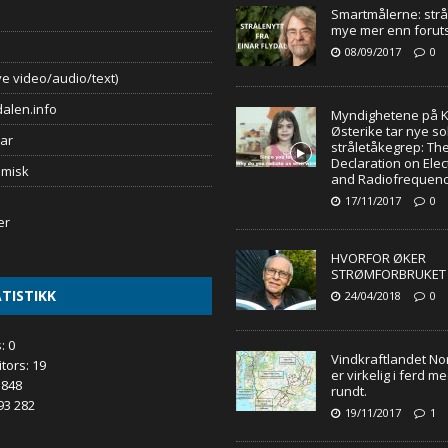
Smartmålerne: strål
mye mer enn foruts
08/09/2017
0
e video/audio/text)
alen.info
Myndighetene på K
Østerike tar nye so
ar
stråletåkegrep: The
Declaration on Ele
omisk
and Radiofrequenc
17/11/2017
0
HVORFOR ØKER
STRØMFORBRUKET 
TISTIKK
24/04/2018
0
s:
0
Vindkraftlandet No
itors:
19
er virkelig i ferd med 
 848
rundt.
93 282
19/11/2017
1