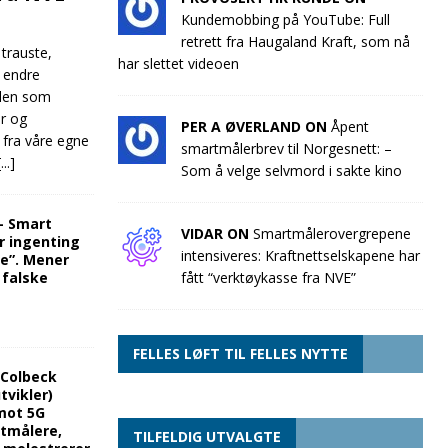
Kundemobbing på YouTube: Full
retrett fra Haugaland Kraft, som nå
 trauste,
har slettet videoen
e endre
llen som
ør og
PER A ØVERLAND ON
Åpent
 fra våre egne
smartmålerbrev til Norgesnett: –
[...]
Som å velge selvmord i sakte kino
“- Smart
VIDAR ON
Smartmålerovergrepene
r ingenting
intensiveres: Kraftnettselskapene har
re”. Mener
 falske
fått “verktøykasse fra NVE”
FELLES LØFT TIL FELLES NYTTE
 Colbeck
tvikler)
mot 5G
rtmålere,
TILFELDIG UTVALGTE