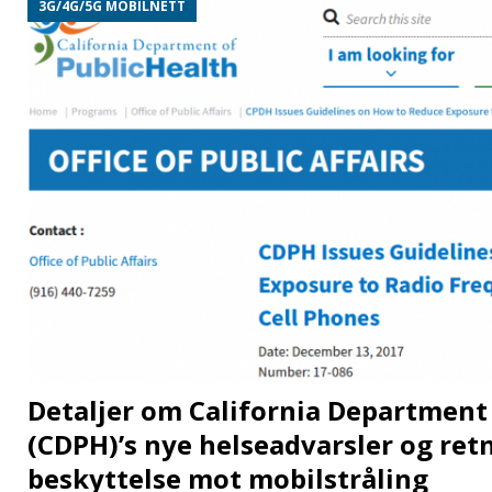
3G/4G/5G MOBILNETT
Detaljer om California Department 
(CDPH)’s nye helseadvarsler og retn
beskyttelse mot mobilstråling