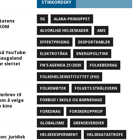
STIKKORDSKY
5G
ALARA-PRINSIPPET
tatens
NKOM
ALVORLIGE HELSESKADER
AMS
EFFEKTPRISING
EKSPORTKABLER
på YouTube:
ELEKTROTÅKA
ENERGIPOLITIKK
 Haugaland
r slettet
FN'S AGENDA 21/2030
FOLKEBEDRAG
FOLKEHELSEINSTITUTTET (FHI)
FOLKEMØTER
FOLKETS STRÅLEVERN
rbrev til
om å velge
FORBUD I SKOLE OG BARNEHAGE
e kino
FOREDRAG
FORSKEROPPROP
GLOBALISME
GRENSEVERDIER
HELSEEKSPERIMENT
HELSEKATASTROFE
on: Juridisk