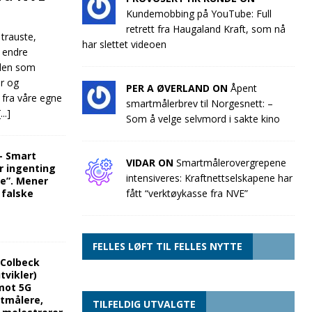
Kundemobbing på YouTube: Full
retrett fra Haugaland Kraft, som nå
 trauste,
har slettet videoen
e endre
llen som
ør og
PER A ØVERLAND ON
Åpent
 fra våre egne
smartmålerbrev til Norgesnett: –
[...]
Som å velge selvmord i sakte kino
“- Smart
VIDAR ON
Smartmålerovergrepene
r ingenting
intensiveres: Kraftnettselskapene har
re”. Mener
 falske
fått “verktøykasse fra NVE”
FELLES LØFT TIL FELLES NYTTE
 Colbeck
tvikler)
mot 5G
rtmålere,
TILFELDIG UTVALGTE