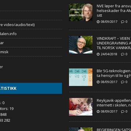
NVE løper fra ansva
helseskader fra AM
sitt
08/09/2017
0
e video/audio/text)
alen.info
VINDKRAFT – VEIEN 
ar
UNDERGRAVNING A
TIL NORSK VANNKR
omisk
24/04/2018
0
Blir 5G-teknologien
ta hensyn til liv og
08/09/2017
0
TISTIKK
Reykjavik-appellen: 
s:
0
internett i skolen, ne
itors:
19
08/09/2017
0
 848
93 282
REGJERINGEN SATSE