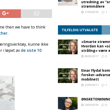
utredning av “s
strømmålere
27/04/2018
1
one then we have to think
TILFELDIG UTVALGTE
cher
.
«Smarte strømm
læringsverktøy, kunne ikke
Hvordan kan «så
r i løpet av
de siste 10
stråling» være 
08/09/2017
0
Einar Flydal ko
forsker-advarse
mobilnett
23/09/2017
1
ØNSKETENKNIN
24/04/2018
0