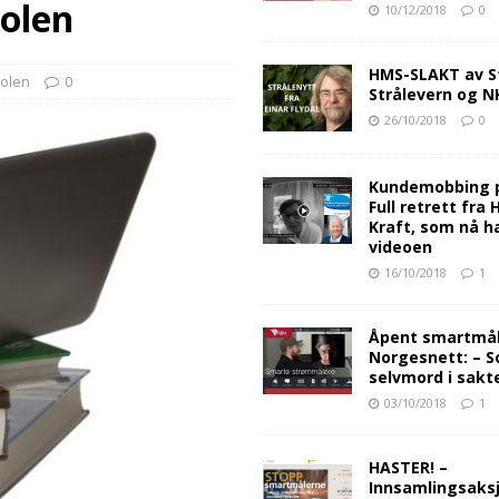
kolen
10/12/2018
0
HMS-SLAKT av S
kolen
0
Strålevern og 
26/10/2018
0
Kundemobbing 
Full retrett fra
Kraft, som nå ha
videoen
16/10/2018
1
Åpent smartmåle
Norgesnett: – S
selvmord i sakt
03/10/2018
1
HASTER! –
Innsamlingsaksj