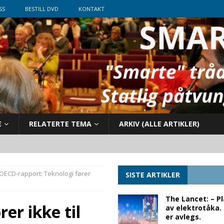
SS
BESTILL DVD
KONTAKT
E
RELATERTE TEMA
ARKIV (ALLE ARTIKLER)
OECD-rapport: Teknologi fører
SISTE ARTIKLER
The Lancet: – P
er ikke til
av elektrotåka.
er avlegs.