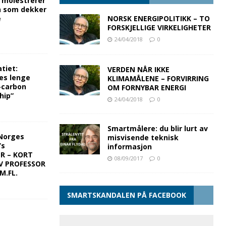
g molestrerer
n som dekker
e
NORSK ENERGIPOLITIKK – TO
FORSKJELLIGE VIRKELIGHETER
24/04/2018
0
tiet:
VERDEN NÅR IKKE
es lenge
KLIMAMÅLENE – FORVIRRING
-carbon
OM FORNYBAR ENERGI
hip”
24/04/2018
0
Smartmålere: du blir lurt av
Norges
misvisende teknisk
’s
informasjon
ER – KORT
08/09/2017
0
V PROFESSOR
M.FL.
SMARTSKANDALEN PÅ FACEBOOK