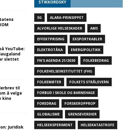
STIKKORDSKY
5G
ALARA-PRINSIPPET
tatens
NKOM
ALVORLIGE HELSESKADER
AMS
EFFEKTPRISING
EKSPORTKABLER
på YouTube:
ELEKTROTÅKA
ENERGIPOLITIKK
 Haugaland
r slettet
FN'S AGENDA 21/2030
FOLKEBEDRAG
FOLKEHELSEINSTITUTTET (FHI)
FOLKEMØTER
FOLKETS STRÅLEVERN
rbrev til
om å velge
FORBUD I SKOLE OG BARNEHAGE
e kino
FOREDRAG
FORSKEROPPROP
GLOBALISME
GRENSEVERDIER
HELSEEKSPERIMENT
HELSEKATASTROFE
on: Juridisk