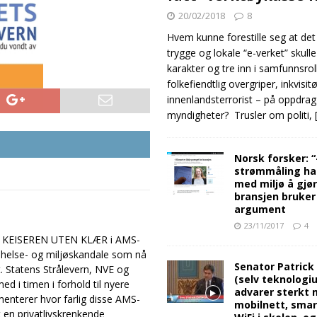
20/02/2018
8
Hvem kunne forestille seg at det
trygge og lokale “e-verket” skull
karakter og tre inn i samfunnsro
folkefiendtlig overgriper, inkvisit
innenlandsterrorist – på oppdrag
myndigheter? Trusler om politi,
Norsk forsker: 
strømmåling ha
med miljø å gjø
bransjen bruker
argument
23/11/2017
4
peke KEISEREN UTEN KLÆR i AMS-
 helse- og miljøskandale som nå
Senator Patrick
. Statens Strålevern, NVE og
(selv teknologiu
d i timen i forhold til nyere
advarer sterkt 
menterer hvor farlig disse AMS-
mobilnett, sma
et en privatlivskrenkende