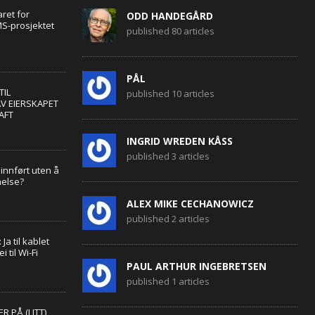
ret for
ODD HANDEGÅRD
S-prosjektet
published 80 articles
PÅL
TIL
published 10 articles
V EIERSKAPET
AFT
INGRID WREDEN KÅSS
published 3 articles
 innført uten å
 helse?
ALEX MIKE CECHANOWICZ
published 2 articles
Ja til kablet
i til Wi-Fi
PAUL ARTHUR INGEBRETSEN
published 1 articles
R PÅ (LITT)