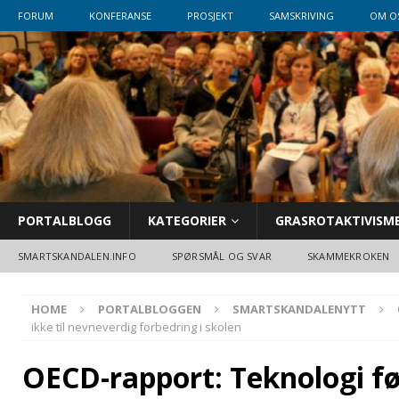
FORUM
KONFERANSE
PROSJEKT
SAMSKRIVING
OM O
PORTALBLOGG
KATEGORIER
GRASROTAKTIVISM
SMARTSKANDALEN.INFO
SPØRSMÅL OG SVAR
SKAMMEKROKEN
HOME
PORTALBLOGGEN
SMARTSKANDALENYTT
ikke til nevneverdig forbedring i skolen
OECD-rapport: Teknologi før