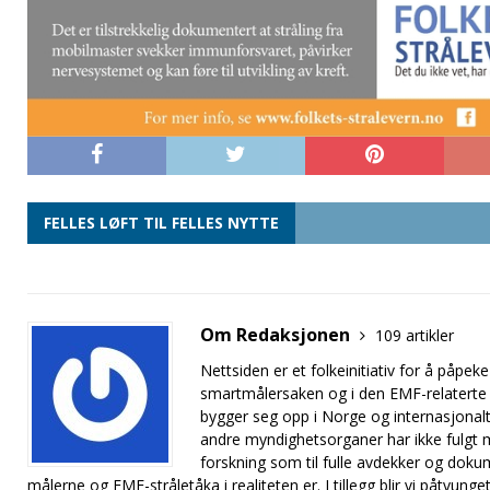
FELLES LØFT TIL FELLES NYTTE
Om Redaksjonen
109 artikler
Nettsiden er et folkeinitiativ for å på
smartmålersaken og i den EMF-relaterte
bygger seg opp i Norge og internasjonalt
andre myndighetsorganer har ikke fulgt me
forskning som til fulle avdekker og doku
målerne og EMF-stråletåka i realiteten er. I tillegg blir vi påtvung