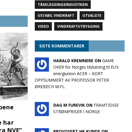
TÅKELEGGINGSINDUSTRIEN
USTABIL VINDKRAFT
UTVALGTE
VIDEO
VINDKRAFTUTBYGGING
SISTE KOMMENTARER
HARALD KREMNERE ON
GAME
OVER for Norges tilslutning til EU’s
energiunion ACER – KORT
OPPSUMMERT AV PROFESSOR PETER
ØREBECH M.FL.
DAG M FUREVIK ON
FRAMTIDIGE
pene
STRØMPRISER I NORGE
e har
fra NVE”
PROVOSERT HK KUNDE ON