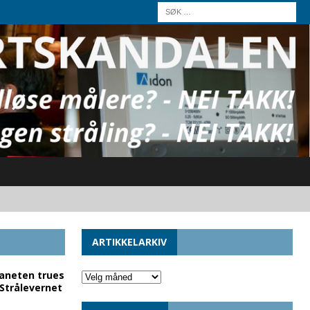
ARTIKKELARKIV
laneten trues
 Strålevernet