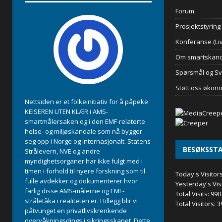
Forum
Prosjektstyring
Konferanse (Liv
Om smartskand
Spørsmål og Sv
Støtt oss økon
Nettsiden er et folkeinitiativ for å påpeke
KEISEREN UTEN KLÆR i AMS-
smartmålersaken og i den EMF-relaterte
helse- og miljøskandale som nå bygger
seg opp i Norge og internasjonalt. Statens
BESØKSSTA
Strålevern, NVE og andre
myndighetsorganer har ikke fulgt med i
timen i forhold til nyere forskning som til
Today's Visitor
fulle avdekker og dokumenterer hvor
Yesterday's Vis
farlig disse AMS-målerne og EMF-
Total Visits:
990
stråletåka i realiteten er. I tillegg blir vi
Total Visitors:
3
påtvunget en privatlivskrenkende
overvåkningsdings i sikringsskapet. Dette