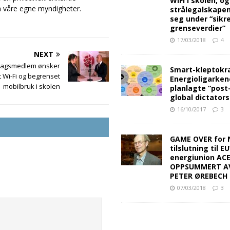
WiFi i skolen, o
ra våre egne myndigheter.
strålegalskape
seg under “sikr
grenseverdier”
17/03/2018
4
NEXT
dagsmedlem ønsker
Smart-kleptokra
 Wi-Fi og begrenset
Energioligarken
mobilbruk i skolen
planlagte “post
global dictators
16/10/2017
3
GAME OVER for 
tilslutning til EU
energiunion AC
OPPSUMMERT A
PETER ØREBECH 
07/03/2018
3