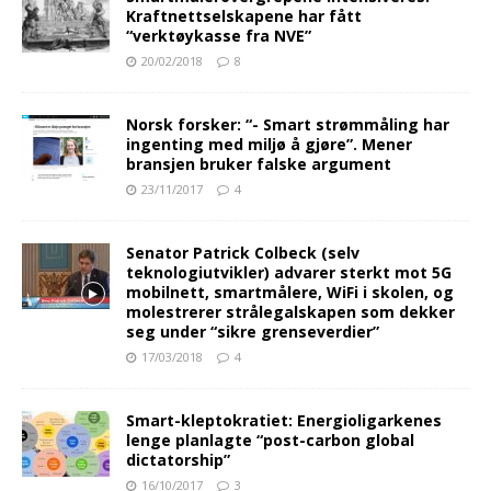
Kraftnettselskapene har fått
“verktøykasse fra NVE”
20/02/2018
8
Norsk forsker: “- Smart strømmåling har
ingenting med miljø å gjøre”. Mener
bransjen bruker falske argument
23/11/2017
4
Senator Patrick Colbeck (selv
teknologiutvikler) advarer sterkt mot 5G
mobilnett, smartmålere, WiFi i skolen, og
molestrerer strålegalskapen som dekker
seg under “sikre grenseverdier”
17/03/2018
4
Smart-kleptokratiet: Energioligarkenes
lenge planlagte “post-carbon global
dictatorship”
16/10/2017
3