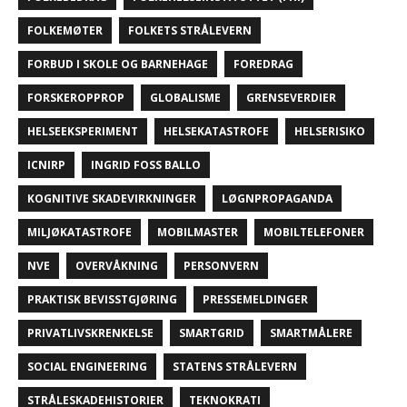
FOLKEMØTER
FOLKETS STRÅLEVERN
FORBUD I SKOLE OG BARNEHAGE
FOREDRAG
FORSKEROPPROP
GLOBALISME
GRENSEVERDIER
HELSEEKSPERIMENT
HELSEKATASTROFE
HELSERISIKO
ICNIRP
INGRID FOSS BALLO
KOGNITIVE SKADEVIRKNINGER
LØGNPROPAGANDA
MILJØKATASTROFE
MOBILMASTER
MOBILTELEFONER
NVE
OVERVÅKNING
PERSONVERN
PRAKTISK BEVISSTGJØRING
PRESSEMELDINGER
PRIVATLIVSKRENKELSE
SMARTGRID
SMARTMÅLERE
SOCIAL ENGINEERING
STATENS STRÅLEVERN
STRÅLESKADEHISTORIER
TEKNOKRATI