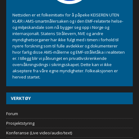
Nettsiden er et folkeinitiativ for å påpeke KEISEREN UTEN
KLÆR i AMS-smartmålersaken og i den EMF-relaterte helse-
og miljøskandale som nå bygger seg opp i Norge og
internasjonalt. Statens Strålevern, NVE og andre
myndighetsorganer har ikke fulgt med i timen i forhold til
nyere forskning som til fulle avdekker og dokumenterer
hvor farlig disse AMS-målerne og EMF-stråletåka i realiteten
er. I tillegg blir vi påtvunget en privatlivskrenkende
overvåkningsdings i sikringsskapet. Dette kan vi ikke
akseptere fra våre egne myndigheter. Folkeaksjonen er
herved startet.
VERKTØY
Forum
Prosjektstyring
Konferanse (Live video/audio/text)