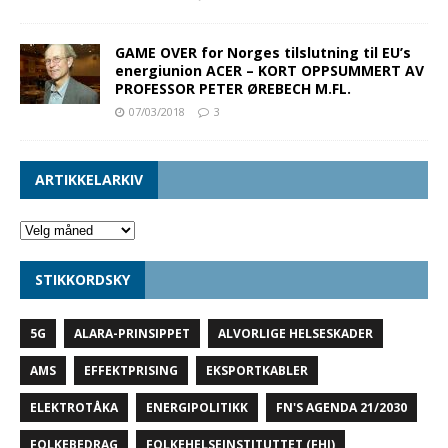
GAME OVER for Norges tilslutning til EU’s
energiunion ACER – KORT OPPSUMMERT AV
PROFESSOR PETER ØREBECH M.FL.
07/03/2018
3
ARTIKKELARKIV
STIKKORDSKY
5G
ALARA-PRINSIPPET
ALVORLIGE HELSESKADER
AMS
EFFEKTPRISING
EKSPORTKABLER
ELEKTROTÅKA
ENERGIPOLITIKK
FN'S AGENDA 21/2030
FOLKEBEDRAG
FOLKEHELSEINSTITUTTET (FHI)