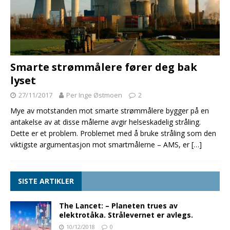
Smarte strømmålere fører deg bak
lyset
27/11/2017
Per Inge Østmoen
2
Mye av motstanden mot smarte strømmålere bygger på en
antakelse av at disse målerne avgir helseskadelig stråling.
Dette er et problem. Problemet med å bruke stråling som den
viktigste argumentasjon mot smartmålerne – AMS, er
[…]
SISTE ARTIKLER
The Lancet: – Planeten trues av
elektrotåka. Strålevernet er avlegs.
10/12/2018
0