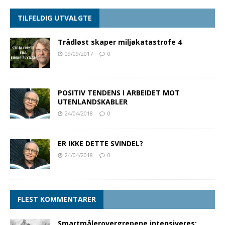
TILFELDIG UTVALGTE
Trådløst skaper miljøkatastrofe 4
09/09/2017
0
POSITIV TENDENS I ARBEIDET MOT
UTENLANDSKABLER
24/04/2018
0
ER IKKE DETTE SVINDEL?
24/04/2018
0
FLEST KOMMENTARER
Smartmålerovergrepene intensiveres: