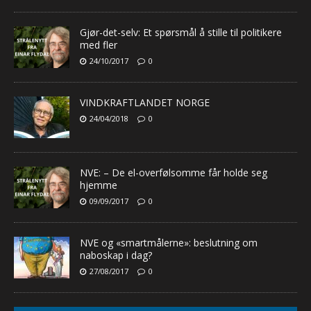
Gjør-det-selv: Et spørsmål å stille til politikere
med fler
24/10/2017
0
VINDKRAFTLANDET NORGE
24/04/2018
0
NVE: – De el-overfølsomme får holde seg
hjemme
09/09/2017
0
NVE og «smartmålerne»: beslutning om
naboskap i dag?
27/08/2017
0