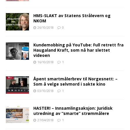
HMS-SLAKT av Statens Strålevern og
NKOM
26/10/2018
0
Kundemobbing på YouTube: Full retrett fra
Haugaland Kraft, som nå har slettet
videoen
16/10/2018
1
Åpent smartmålerbrev til Norgesnett: –
Som å velge selvmord i sakte kino
03/10/2018
1
HASTER! – Innsamlingsaksjon: Juridisk
utredning av “smarte” strømmålere
27/04/2018
1