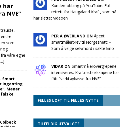
e har
Kundemobbing på YouTube: Full
retrett fra Haugaland Kraft, som nå
fra NVE”
har slettet videoen
 trauste,
PER A ØVERLAND ON
Åpent
e endre
smartmålerbrev til Norgesnett: –
llen som
Som å velge selvmord i sakte kino
ør og
 fra våre egne
[...]
VIDAR ON
Smartmålerovergrepene
intensiveres: Kraftnettselskapene har
“- Smart
fått “verktøykasse fra NVE”
r ingenting
re”. Mener
 falske
FELLES LØFT TIL FELLES NYTTE
 Colbeck
TILFELDIG UTVALGTE