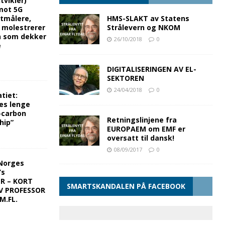
tvikler)
mot 5G
rtmålere,
HMS-SLAKT av Statens
g molestrerer
Strålevern og NKOM
n som dekker
26/10/2018
0
e
DIGITALISERINGEN AV EL-
SEKTOREN
24/04/2018
0
tiet:
es lenge
-carbon
Retningslinjene fra
hip”
EUROPAEM om EMF er
oversatt til dansk!
08/09/2017
0
Norges
’s
ER – KORT
SMARTSKANDALEN PÅ FACEBOOK
V PROFESSOR
M.FL.