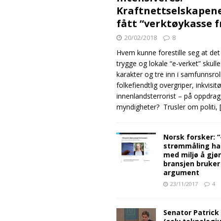
Kraftnettselskapen
fått “verktøykasse 
20/02/2018
8
Hvem kunne forestille seg at det
trygge og lokale “e-verket” skull
karakter og tre inn i samfunnsro
folkefiendtlig overgriper, inkvisit
innenlandsterrorist – på oppdrag
myndigheter? Trusler om politi,
Norsk forsker: 
strømmåling ha
med miljø å gjø
bransjen bruker
argument
23/11/2017
4
Senator Patrick