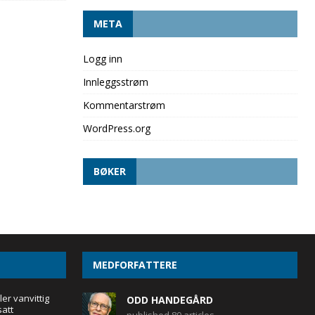
META
Logg inn
Innleggsstrøm
Kommentarstrøm
WordPress.org
BØKER
MEDFORFATTERE
er vanvittig
ODD HANDEGÅRD
att