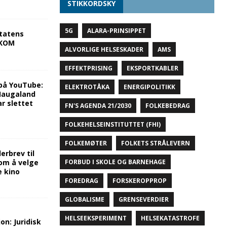
STIKKORDSKY
5G
ALARA-PRINSIPPET
tatens
NKOM
ALVORLIGE HELSESKADER
AMS
EFFEKTPRISING
EKSPORTKABLER
på YouTube:
ELEKTROTÅKA
ENERGIPOLITIKK
 Haugaland
r slettet
FN'S AGENDA 21/2030
FOLKEBEDRAG
FOLKEHELSEINSTITUTTET (FHI)
FOLKEMØTER
FOLKETS STRÅLEVERN
rbrev til
om å velge
FORBUD I SKOLE OG BARNEHAGE
e kino
FOREDRAG
FORSKEROPPROP
GLOBALISME
GRENSEVERDIER
HELSEEKSPERIMENT
HELSEKATASTROFE
on: Juridisk