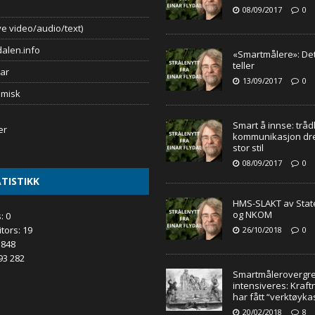
08/09/2017
0
e video/audio/text)
alen.info
«Smartmålere»: Det
teller
ar
13/09/2017
0
omisk
Smart å innse: tråd
kommunikasjon drep
stor stil
08/09/2017
0
TISTIKK
HMS-SLAKT av Stat
og NKOM
s:
0
itors:
19
26/10/2018
0
 848
93 282
Smartmålerovergr
intensiveres: Kraf
har fått “verktøyka
20/02/2018
8