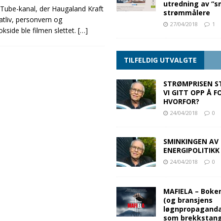
utredning av “s
ouTube-kanal, der Haugaland Kraft
strømmålere
atliv, personvern og
27/04/2018
1
side ble filmen slettet.
[…]
TILFELDIG UTVALGTE
STRØMPRISEN ST
VI GITT OPP Å 
HVORFOR?
24/04/2018
0
SMINKINGEN AV
ENERGIPOLITIKK
24/04/2018
0
MAFIELA – Boke
(og bransjens
løgnpropaganda
som brekkstang