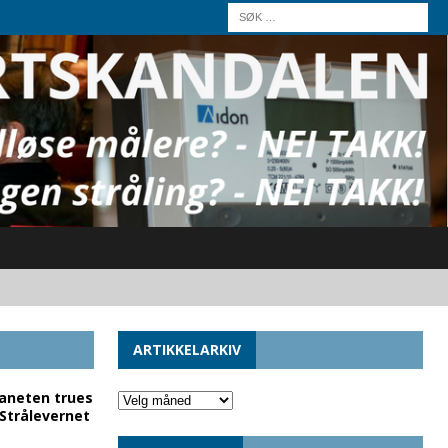
ARTIKKELARKIV
laneten trues
 Strålevernet