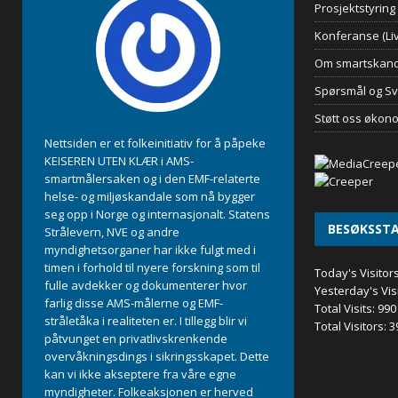
Prosjektstyring
Konferanse (Liv
Om smartskand
Spørsmål og Sv
Støtt oss økon
Nettsiden er et folkeinitiativ for å påpeke
KEISEREN UTEN KLÆR i AMS-
smartmålersaken og i den EMF-relaterte
helse- og miljøskandale som nå bygger
seg opp i Norge og internasjonalt. Statens
BESØKSSTA
Strålevern, NVE og andre
myndighetsorganer har ikke fulgt med i
timen i forhold til nyere forskning som til
Today's Visitor
fulle avdekker og dokumenterer hvor
Yesterday's Vis
farlig disse AMS-målerne og EMF-
Total Visits:
990
stråletåka i realiteten er. I tillegg blir vi
Total Visitors:
3
påtvunget en privatlivskrenkende
overvåkningsdings i sikringsskapet. Dette
kan vi ikke akseptere fra våre egne
myndigheter. Folkeaksjonen er herved