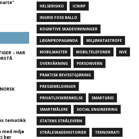
marte”
HELSERISIKO
ICNIRP
INGRID FOSS BALLO
KOGNITIVE SKADEVIRKNINGER
LØGNPROPAGANDA
MILJØKATASTROFE
MOBILMASTER
MOBILTELEFONER
NVE
IGER – HAR
FORSTÅ
OVERVÅKNING
PERSONVERN
PRAKTISK BEVISSTGJØRING
PRESSEMELDINGER
 NORSK
PRIVATLIVSKRENKELSE
SMARTGRID
SMARTMÅLERE
SOCIAL ENGINEERING
ns tematikk
STATENS STRÅLEVERN
 med miljø
STRÅLESKADEHISTORIER
TEKNOKRATI
) bør