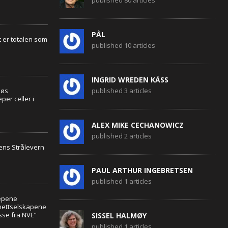
published 80 articles
PÅL
 er totalen som
published 10 articles
INGRID WREDEN KÅSS
løs
published 3 articles
er celler i
ALEX MIKE CECHANOWICZ
published 2 articles
ens Strålevern
PAUL ARTHUR INGEBRETSEN
published 1 articles
epene
tnettselskapene
sse fra NVE”
SISSEL HALMØY
published 1 articles