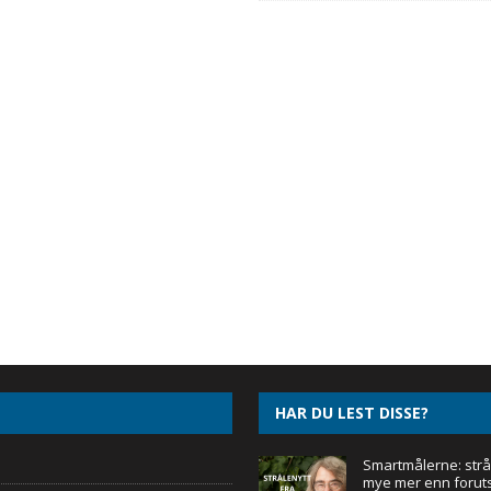
HAR DU LEST DISSE?
Smartmålerne: strål
mye mer enn foruts