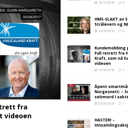
10/12/2018
0
HMS-SLAKT av S
Strålevern og 
26/10/2018
0
Kundemobbing 
Full retrett fra
Kraft, som nå ha
videoen
16/10/2018
1
Åpent smartmåle
Norgesnett: – S
selvmord i sakt
03/10/2018
1
rett fra
t videoen
HASTER! –
Innsamlingsaksj