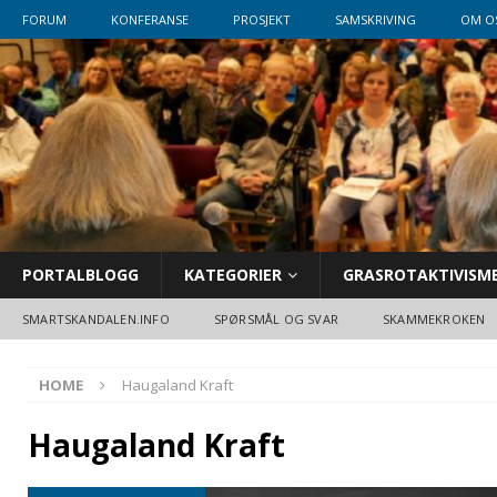
FORUM
KONFERANSE
PROSJEKT
SAMSKRIVING
OM O
PORTALBLOGG
KATEGORIER
GRASROTAKTIVISM
SMARTSKANDALEN.INFO
SPØRSMÅL OG SVAR
SKAMMEKROKEN
HOME
Haugaland Kraft
Haugaland Kraft