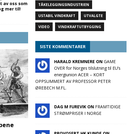
t av oss som
TÅKELEGGINGSINDUSTRIEN
 mer til!
USTABIL VINDKRAFT
UTVALGTE
VIDEO
VINDKRAFTUTBYGGING
SISTE KOMMENTARER
HARALD KREMNERE ON
GAME
OVER for Norges tilslutning til EU’s
energiunion ACER – KORT
OPPSUMMERT AV PROFESSOR PETER
ØREBECH M.FL.
DAG M FUREVIK ON
FRAMTIDIGE
STRØMPRISER I NORGE
pene
PROVOSERT HK KUNDE ON