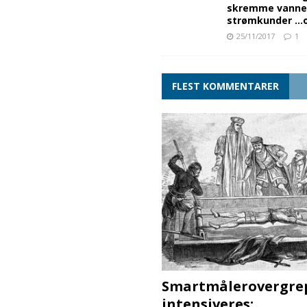
skremme vanne
strømkunder …og
25/11/2017
1
FLEST KOMMENTARER
Smartmålerovergre
intensiveres: