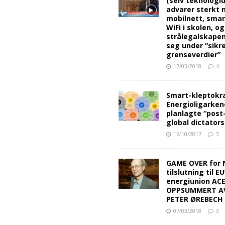
(selv teknologiu
advarer sterkt 
mobilnett, sma
WiFi i skolen, o
strålegalskape
seg under “sikr
grenseverdier”
17/03/2018
4
Smart-kleptokra
Energioligarken
planlagte “post
global dictators
16/10/2017
3
GAME OVER for 
tilslutning til EU
energiunion AC
OPPSUMMERT A
PETER ØREBECH 
07/03/2018
3