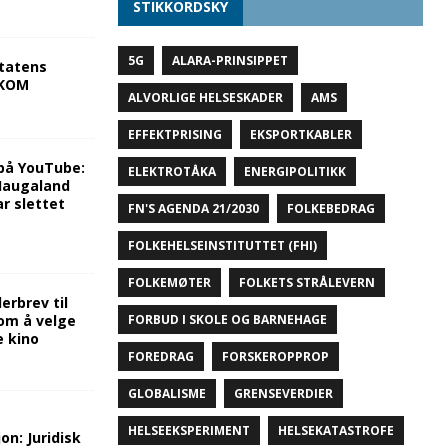
STIKKORDSKY
5G
ALARA-PRINSIPPET
tatens
NKOM
ALVORLIGE HELSESKADER
AMS
EFFEKTPRISING
EKSPORTKABLER
på YouTube:
ELEKTROTÅKA
ENERGIPOLITIKK
 Haugaland
r slettet
FN'S AGENDA 21/2030
FOLKEBEDRAG
FOLKEHELSEINSTITUTTET (FHI)
FOLKEMØTER
FOLKETS STRÅLEVERN
rbrev til
om å velge
FORBUD I SKOLE OG BARNEHAGE
e kino
FOREDRAG
FORSKEROPPROP
GLOBALISME
GRENSEVERDIER
HELSEEKSPERIMENT
HELSEKATASTROFE
on: Juridisk