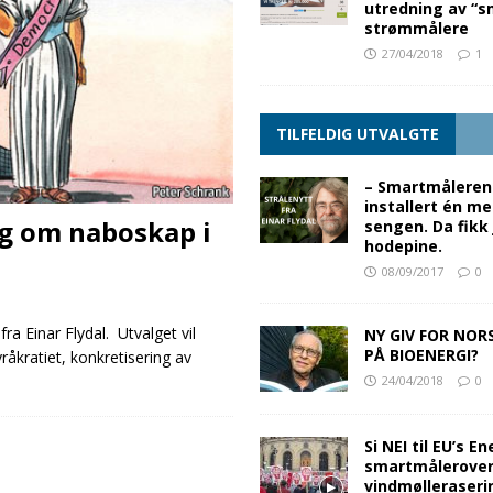
utredning av “s
strømmålere
27/04/2018
1
TILFELDIG UTVALGTE
– Smartmåleren
installert én me
g om naboskap i
sengen. Da fikk
hodepine.
08/09/2017
0
fra Einar Flydal. Utvalget vil
NY GIV FOR NOR
PÅ BIOENERGI?
råkratiet, konkretisering av
24/04/2018
0
Si NEI til EU’s E
smartmålerover
vindmølleraseri