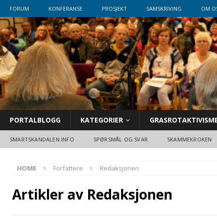
FORUM
KONFERANSE
PROSJEKT
SAMSKRIVING
OM O
PORTALBLOGG
KATEGORIER
GRASROTAKTIVISM
SMARTSKANDALEN.INFO
SPØRSMÅL OG SVAR
SKAMMEKROKEN
HOME
Forfattere
Redaksjonen
Artikler av
Redaksjonen