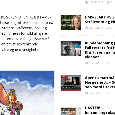
10/12/2018
0
peke KEISEREN UTEN KLÆR i AMS-
HMS-SLAKT av S
Strålevern og 
 helse- og miljøskandale som nå
. Statens Strålevern, NVE og
26/10/2018
0
d i timen i forhold til nyere
menterer hvor farlig disse AMS-
Kundemobbing 
et en privatlivskrenkende
Full retrett fra
ra våre egne myndigheter.
Kraft, som nå ha
videoen
16/10/2018
1
Åpent smartmåle
Norgesnett: – S
selvmord i sakt
03/10/2018
1
HASTER! –
Innsamlingsaksj