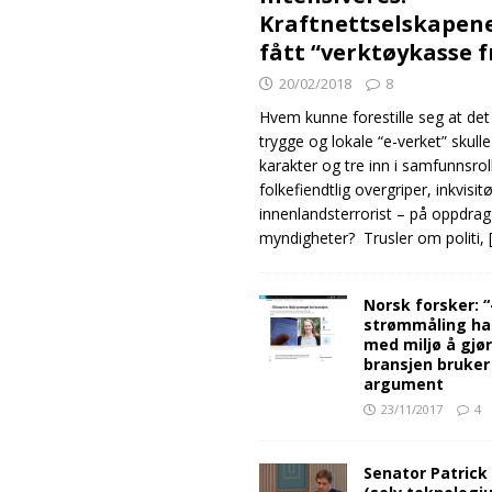
Kraftnettselskapen
fått “verktøykasse 
20/02/2018
8
Hvem kunne forestille seg at det
trygge og lokale “e-verket” skull
karakter og tre inn i samfunnsro
folkefiendtlig overgriper, inkvisit
innenlandsterrorist – på oppdrag
myndigheter? Trusler om politi,
Norsk forsker: 
strømmåling ha
med miljø å gjø
bransjen bruker
argument
23/11/2017
4
Senator Patrick