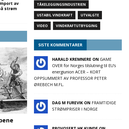
import av
TÅKELEGGINGSINDUSTRIEN
 på strøm
USTABIL VINDKRAFT
UTVALGTE
VIDEO
VINDKRAFTUTBYGGING
SISTE KOMMENTARER
HARALD KREMNERE ON
GAME
OVER for Norges tilslutning til EU’s
energiunion ACER – KORT
OPPSUMMERT AV PROFESSOR PETER
ØREBECH M.FL.
DAG M FUREVIK ON
FRAMTIDIGE
STRØMPRISER I NORGE
pene
PROVOSERT HK KUNDE ON