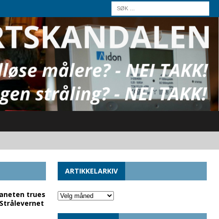
ARTIKKELARKIV
laneten trues
 Strålevernet