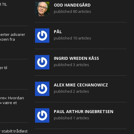
 TIL
ODD HANDEGÅRD
published 80 articles
PÅL
erter advarer
published 10 articles
ikoen fra
INGRID WREDEN KÅSS
published 3 articles
r til
ALEX MIKE CECHANOWICZ
published 2 articles
re»: Hvordan
g» være et
PAUL ARTHUR INGEBRETSEN
published 1 articles
stabilt trådløst