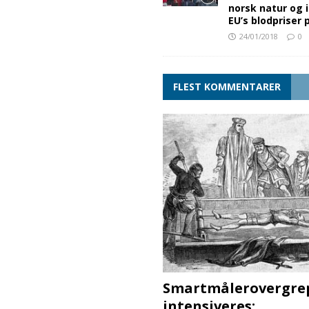
norsk natur og 
EU’s blodpriser
24/01/2018
0
FLEST KOMMENTARER
Smartmålerovergre
intensiveres: