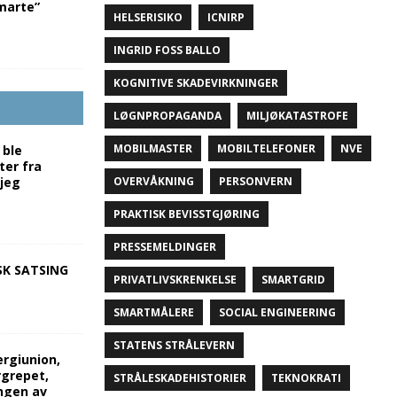
marte”
HELSERISIKO
ICNIRP
INGRID FOSS BALLO
KOGNITIVE SKADEVIRKNINGER
LØGNPROPAGANDA
MILJØKATASTROFE
MOBILMASTER
MOBILTELEFONER
NVE
 ble
ter fra
 jeg
OVERVÅKNING
PERSONVERN
PRAKTISK BEVISSTGJØRING
PRESSEMELDINGER
SK SATSING
PRIVATLIVSKRENKELSE
SMARTGRID
SMARTMÅLERE
SOCIAL ENGINEERING
STATENS STRÅLEVERN
nergiunion,
grepet,
STRÅLESKADEHISTORIER
TEKNOKRATI
ngen av