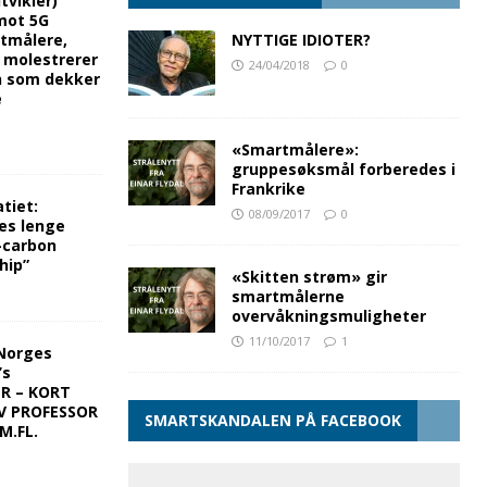
tvikler)
mot 5G
rtmålere,
NYTTIGE IDIOTER?
g molestrerer
24/04/2018
0
n som dekker
e
«Smartmålere»:
gruppesøksmål forberedes i
Frankrike
tiet:
08/09/2017
0
es lenge
-carbon
hip”
«Skitten strøm» gir
smartmålerne
overvåkningsmuligheter
11/10/2017
1
Norges
’s
ER – KORT
V PROFESSOR
SMARTSKANDALEN PÅ FACEBOOK
M.FL.