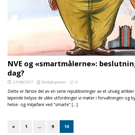
NVE og «smartmålerne»: beslutnin
dag?
27/08/2017
Redaksjonen
0
Dette er første del av en serie republiseringer av et utvalg artikler 
løpende belyse de ulike utfordringer vi møter i forvaltningen og by
helse- og miljøfare ved “smarte”
[…]
«
1
…
9
10