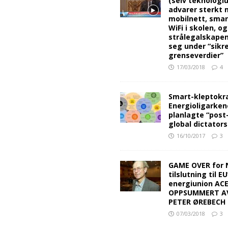
(selv teknologiu
advarer sterkt 
mobilnett, sma
WiFi i skolen, o
strålegalskape
seg under “sikr
grenseverdier”
17/03/2018
4
Smart-kleptokra
Energioligarken
planlagte “post
global dictators
16/10/2017
3
GAME OVER for 
tilslutning til EU
energiunion AC
OPPSUMMERT A
PETER ØREBECH 
07/03/2018
3