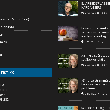
EL-ARBEIDSPLASSER
HARDANGER?
24/04/2018
0
e video/audio/text)
alen.info
Leger og helseeksp
skoler om helseris
ar
trådløs teknologi
08/09/2017
0
omisk
5G – Fra stråleteppe
stråleprosjektiler
27/02/2018
1
TISTIKK
«Smarte strømmåle
kan «så lite strålin
s:
0
problem?
itors:
19
08/09/2017
0
 848
93 282
5G: Raskere og mer 