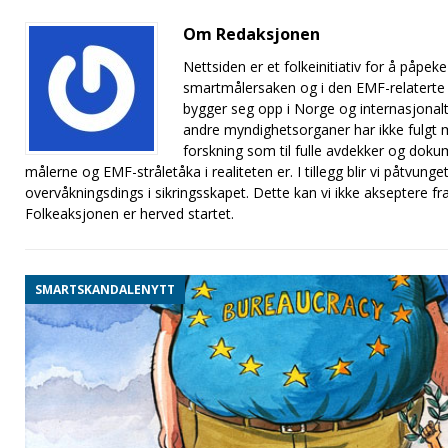
Om Redaksjonen
Nettsiden er et folkeinitiativ for å på
smartmålersaken og i den EMF-relaterte
bygger seg opp i Norge og internasjonalt
andre myndighetsorganer har ikke fulgt me
forskning som til fulle avdekker og doku
målerne og EMF-stråletåka i realiteten er. I tillegg blir vi påtvung
overvåkningsdings i sikringsskapet. Dette kan vi ikke akseptere f
Folkeaksjonen er herved startet.
SMARTSKANDALENYTT