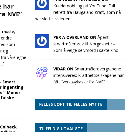
e har
Kundemobbing på YouTube: Full
retrett fra Haugaland Kraft, som nå
fra NVE”
har slettet videoen
 trauste,
PER A ØVERLAND ON
Åpent
e endre
smartmålerbrev til Norgesnett: –
llen som
Som å velge selvmord i sakte kino
ør og
 fra våre egne
[...]
VIDAR ON
Smartmålerovergrepene
intensiveres: Kraftnettselskapene har
“- Smart
fått “verktøykasse fra NVE”
r ingenting
re”. Mener
 falske
FELLES LØFT TIL FELLES NYTTE
 Colbeck
TILFELDIG UTVALGTE