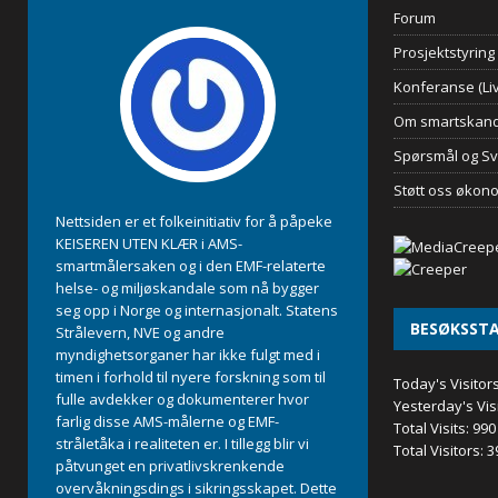
Forum
Prosjektstyring
Konferanse (Liv
Om smartskand
Spørsmål og Sv
Støtt oss økon
Nettsiden er et folkeinitiativ for å påpeke
KEISEREN UTEN KLÆR i AMS-
smartmålersaken og i den EMF-relaterte
helse- og miljøskandale som nå bygger
seg opp i Norge og internasjonalt. Statens
BESØKSSTA
Strålevern, NVE og andre
myndighetsorganer har ikke fulgt med i
timen i forhold til nyere forskning som til
Today's Visitor
fulle avdekker og dokumenterer hvor
Yesterday's Vis
farlig disse AMS-målerne og EMF-
Total Visits:
990
stråletåka i realiteten er. I tillegg blir vi
Total Visitors:
3
påtvunget en privatlivskrenkende
overvåkningsdings i sikringsskapet. Dette