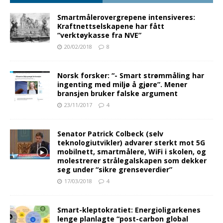
Smartmålerovergrepene intensiveres:
Kraftnettselskapene har fått
“verktøykasse fra NVE”
20/02/2018
8
Norsk forsker: “- Smart strømmåling har
ingenting med miljø å gjøre”. Mener
bransjen bruker falske argument
23/11/2017
4
Senator Patrick Colbeck (selv
teknologiutvikler) advarer sterkt mot 5G
mobilnett, smartmålere, WiFi i skolen, og
molestrerer strålegalskapen som dekker
seg under “sikre grenseverdier”
17/03/2018
4
Smart-kleptokratiet: Energioligarkenes
lenge planlagte “post-carbon global