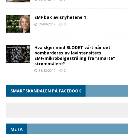
EMF bak avisnyhetene 1
09/09/2017
0
Hva skjer med BLODET vårt når det
bombarderes av lavintensitets
EMF/mikrobølgestråling fra “smarte”
strømmålere?
31/12/2017
2
SMARTSKANDALEN PÅ FACEBOOK
META