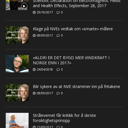
Scientific Declaration on Electromagnetic Fields
and Health Effects, September 28, 2017
29/10/2017
0
Klage på NVEs vedtak om «smarte» målere
08/09/2017
0
«ALDRI ER DET BYGD MER VINDKRAFT I
NORGE ENN I 2017»
24/04/2018
0
Blir sykere av at NVE strammer inn på fritakene
08/09/2017
0
Strålevernet får kritikk for å skrote
forsiktighetsprinsipp
21/09/2017
0