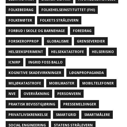
FOLKEBEDRAG
FOLKEHELSEINSTITUTTET (FHI)
FOLKEMØTER
FOLKETS STRÅLEVERN
FORBUD I SKOLE OG BARNEHAGE
FOREDRAG
FORSKEROPPROP
GLOBALISME
GRENSEVERDIER
HELSEEKSPERIMENT
HELSEKATASTROFE
HELSERISIKO
ICNIRP
INGRID FOSS BALLO
KOGNITIVE SKADEVIRKNINGER
LØGNPROPAGANDA
MILJØKATASTROFE
MOBILMASTER
MOBILTELEFONER
NVE
OVERVÅKNING
PERSONVERN
PRAKTISK BEVISSTGJØRING
PRESSEMELDINGER
PRIVATLIVSKRENKELSE
SMARTGRID
SMARTMÅLERE
SOCIAL ENGINEERING
STATENS STRÅLEVERN