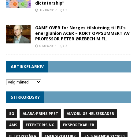
dictatorship”
16/10/2017
3
GAME OVER for Norges tilslutning til EU’s
energiunion ACER – KORT OPPSUMMERT AV
PROFESSOR PETER ØREBECH M.FL.
07/03/2018
3
ARTIKKELARKIV
STIKKORDSKY
5G
ALARA-PRINSIPPET
ALVORLIGE HELSESKADER
AMS
EFFEKTPRISING
EKSPORTKABLER
ELEKTROTÅKA
ENERGIPOLITIKK
FN'S AGENDA 21/2030