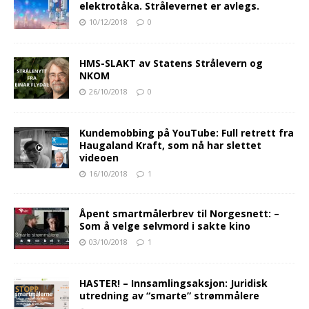
elektrotåka. Strålevernet er avlegs.
10/12/2018
0
HMS-SLAKT av Statens Strålevern og
NKOM
26/10/2018
0
Kundemobbing på YouTube: Full retrett fra
Haugaland Kraft, som nå har slettet
videoen
16/10/2018
1
Åpent smartmålerbrev til Norgesnett: –
Som å velge selvmord i sakte kino
03/10/2018
1
HASTER! – Innsamlingsaksjon: Juridisk
utredning av “smarte” strømmålere