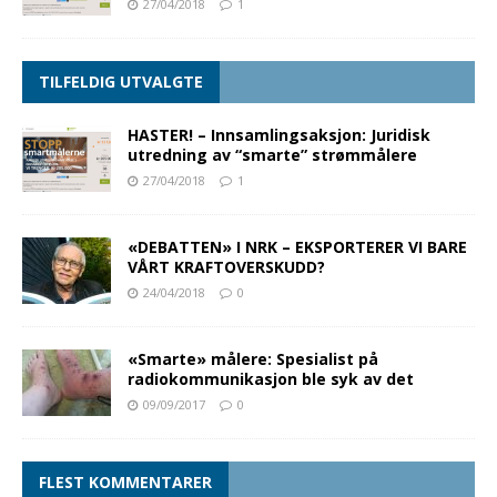
27/04/2018
1
TILFELDIG UTVALGTE
HASTER! – Innsamlingsaksjon: Juridisk
utredning av “smarte” strømmålere
27/04/2018
1
«DEBATTEN» I NRK – EKSPORTERER VI BARE
VÅRT KRAFTOVERSKUDD?
24/04/2018
0
«Smarte» målere: Spesialist på
radiokommunikasjon ble syk av det
09/09/2017
0
FLEST KOMMENTARER