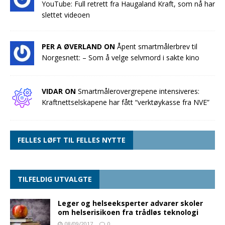
YouTube: Full retrett fra Haugaland Kraft, som nå har
slettet videoen
PER A ØVERLAND ON
Åpent smartmålerbrev til
Norgesnett: – Som å velge selvmord i sakte kino
VIDAR ON
Smartmålerovergrepene intensiveres:
Kraftnettselskapene har fått “verktøykasse fra NVE”
FELLES LØFT TIL FELLES NYTTE
TILFELDIG UTVALGTE
Leger og helseeksperter advarer skoler
om helserisikoen fra trådløs teknologi
08/09/2017
0