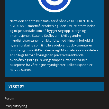
Nettsiden er et folkeinitiativ for å påpeke KEISEREN UTEN
KLÆR i AMS-smartmålersaken og i den EMF-relaterte helse-
og miljøskandale som nå bygger seg opp i Norge og
internasjonalt. Statens Strålevern, NVE og andre
myndighetsorganer har ikke fulgt med i timen i forhold til
nyere forskning som til fulle avdekker og dokumenterer
hvor farlig disse AMS-målerne og EMF-stråletåka i realiteten
er. I tillegg blir vi påtvunget en privatlivskrenkende
overvåkningsdings i sikringsskapet. Dette kan vi ikke
akseptere fra våre egne myndigheter. Folkeaksjonen er
herved startet.
VERKTØY
Forum
Prosjektstyring