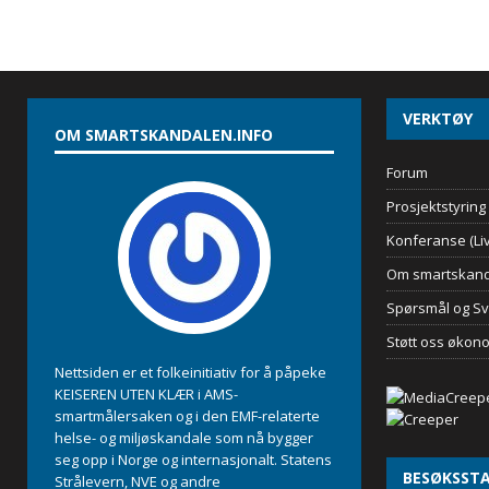
VERKTØY
OM SMARTSKANDALEN.INFO
Forum
Prosjektstyring
Konferanse (Liv
Om smartskand
Spørsmål og Sv
Støtt oss økon
Nettsiden er et folkeinitiativ for å påpeke
KEISEREN UTEN KLÆR i AMS-
smartmålersaken og i den EMF-relaterte
helse- og miljøskandale som nå bygger
seg opp i Norge og internasjonalt. Statens
BESØKSSTA
Strålevern, NVE og andre