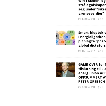
WiFi i skolen, o
strålegalskape
seg under “sikr
grenseverdier”
17/03/2018
4
Smart-kleptokra
Energioligarken
planlagte “post
global dictators
16/10/2017
3
GAME OVER for 
tilslutning til EU
energiunion AC
OPPSUMMERT A
PETER ØREBECH 
07/03/2018
3