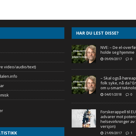
HAR DU LEST DISSE?
NVE: – De el-overf
holde seg hjemme
09/09/2017
0
e video/audio/text)
alen.info
– Skal også høreap
folk syke, nå da? En
ar
om u-smart teknolo
04/01/2018
0
omisk
Forskerappell til EU
advarer mot potensi
helsevirkninger av
versjon)
TISTIKK
21/09/2017
1