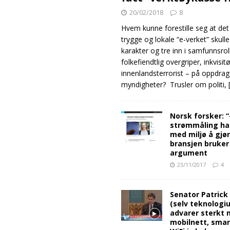
20/02/2018
8
Hvem kunne forestille seg at det
trygge og lokale “e-verket” skull
karakter og tre inn i samfunnsro
folkefiendtlig overgriper, inkvisit
innenlandsterrorist – på oppdrag
myndigheter? Trusler om politi,
Norsk forsker: 
strømmåling ha
med miljø å gjø
bransjen bruker
argument
23/11/2017
4
Senator Patrick
(selv teknologiu
advarer sterkt 
mobilnett, sma