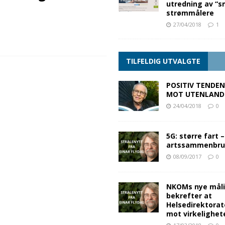
utredning av “s
strømmålere
27/04/2018
1
TILFELDIG UTVALGTE
POSITIV TENDEN
MOT UTENLAND
24/04/2018
0
5G: større fart 
artssammenbr
08/09/2017
0
NKOMs nye mål
bekrefter at
Helsedirektora
mot virkelighet