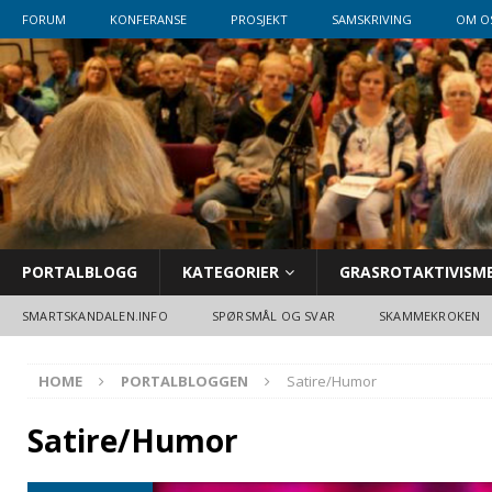
FORUM
KONFERANSE
PROSJEKT
SAMSKRIVING
OM O
PORTALBLOGG
KATEGORIER
GRASROTAKTIVISM
SMARTSKANDALEN.INFO
SPØRSMÅL OG SVAR
SKAMMEKROKEN
HOME
PORTALBLOGGEN
Satire/Humor
Satire/Humor