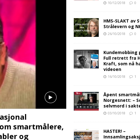
10/12/2018
0
HMS-SLAKT av S
Strålevern og 
26/10/2018
0
Kundemobbing 
Full retrett fra
Kraft, som nå ha
videoen
16/10/2018
1
Åpent smartmåle
Norgesnett: – S
selvmord i sakt
03/10/2018
1
asjonal
 om smartmålere,
HASTER! –
abler og
Innsamlingsaksj