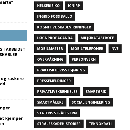
marte”
HELSERISIKO
ICNIRP
INGRID FOSS BALLO
KOGNITIVE SKADEVIRKNINGER
LØGNPROPAGANDA
MILJØKATASTROFE
MOBILMASTER
MOBILTELEFONER
NVE
S I ARBEIDET
SKABLER
OVERVÅKNING
PERSONVERN
PRAKTISK BEVISSTGJØRING
– og raskere
PRESSEMELDINGER
udd
PRIVATLIVSKRENKELSE
SMARTGRID
SMARTMÅLERE
SOCIAL ENGINEERING
inger
STATENS STRÅLEVERN
tet kjemper
en
STRÅLESKADEHISTORIER
TEKNOKRATI