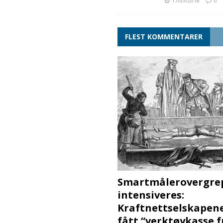
17/03/2018
0
FLEST KOMMENTARER
Smartmålerovergre
intensiveres:
Kraftnettselskapen
fått “verktøykasse 