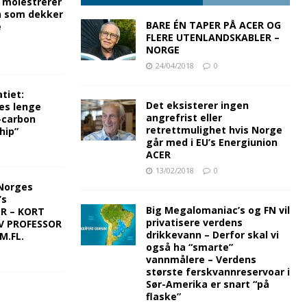
g molestrerer
n som dekker
BARE ÉN TAPER PÅ ACER OG
e
FLERE UTENLANDSKABLER –
NORGE
24/04/2018
0
tiet:
Det eksisterer ingen
es lenge
angrefrist eller
-carbon
retrettmulighet hvis Norge
hip”
går med i EU’s Energiunion
ACER
13/02/2018
0
Norges
’s
Big Megalomaniac’s og FN vil
ER – KORT
privatisere verdens
V PROFESSOR
drikkevann – Derfor skal vi
M.FL.
også ha “smarte”
vannmålere – Verdens
største ferskvannreservoar i
Sør-Amerika er snart “på
flaske”