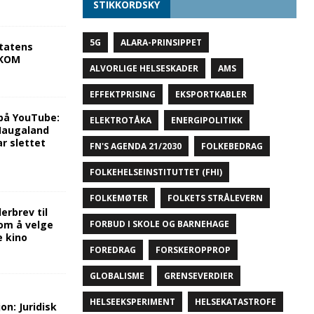
STIKKORDSKY
5G
ALARA-PRINSIPPET
tatens
NKOM
ALVORLIGE HELSESKADER
AMS
EFFEKTPRISING
EKSPORTKABLER
på YouTube:
ELEKTROTÅKA
ENERGIPOLITIKK
 Haugaland
r slettet
FN'S AGENDA 21/2030
FOLKEBEDRAG
FOLKEHELSEINSTITUTTET (FHI)
FOLKEMØTER
FOLKETS STRÅLEVERN
rbrev til
om å velge
FORBUD I SKOLE OG BARNEHAGE
e kino
FOREDRAG
FORSKEROPPROP
GLOBALISME
GRENSEVERDIER
HELSEEKSPERIMENT
HELSEKATASTROFE
on: Juridisk