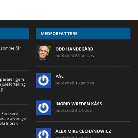
MEDFORFATTERE
ølsomme får
ODD HANDEGÅRD
published 80 articles
PÅL
parater gjøre
published 10 articles
 julefortelling
gi
INGRID WREDEN KÅSS
published 3 articles
: Forskere
elle alvorlige
 5G (norsk
ALEX MIKE CECHANOWICZ
published 2 articles