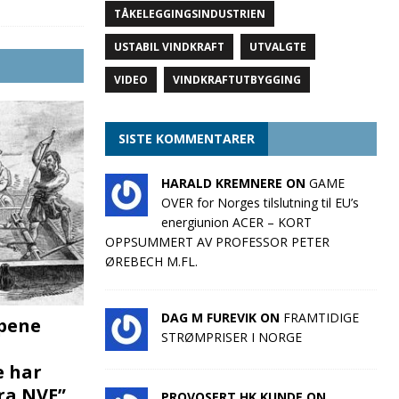
TÅKELEGGINGSINDUSTRIEN
USTABIL VINDKRAFT
UTVALGTE
VIDEO
VINDKRAFTUTBYGGING
SISTE KOMMENTARER
HARALD KREMNERE ON
GAME
OVER for Norges tilslutning til EU’s
energiunion ACER – KORT
OPPSUMMERT AV PROFESSOR PETER
ØREBECH M.FL.
DAG M FUREVIK ON
FRAMTIDIGE
pene
STRØMPRISER I NORGE
e har
fra NVE”
PROVOSERT HK KUNDE ON