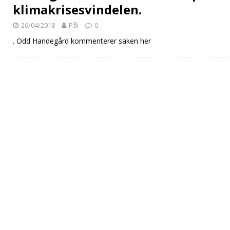
klimakrisesvindelen.
26/04/2018
Pål
0
. Odd Handegård kommenterer saken her