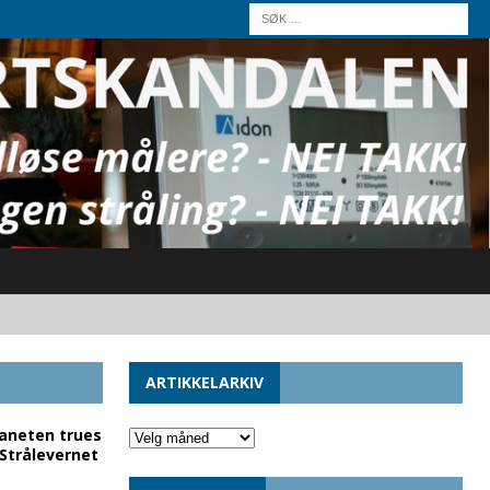
ARTIKKELARKIV
laneten trues
 Strålevernet