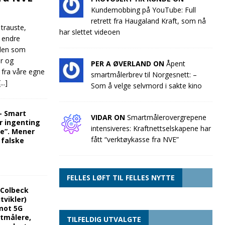
Kundemobbing på YouTube: Full
retrett fra Haugaland Kraft, som nå
 trauste,
har slettet videoen
e endre
llen som
ør og
PER A ØVERLAND ON
Åpent
 fra våre egne
smartmålerbrev til Norgesnett: –
[...]
Som å velge selvmord i sakte kino
“- Smart
VIDAR ON
Smartmålerovergrepene
r ingenting
intensiveres: Kraftnettselskapene har
re”. Mener
fått “verktøykasse fra NVE”
 falske
FELLES LØFT TIL FELLES NYTTE
 Colbeck
tvikler)
mot 5G
rtmålere,
TILFELDIG UTVALGTE