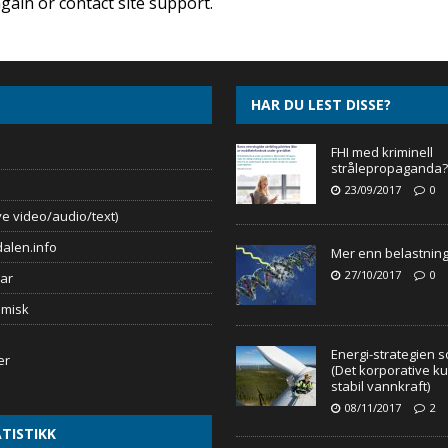
again or contact site support.
HAR DU LEST DISSE?
FHI med kriminell
strålepropaganda?
23/09/2017
0
e video/audio/text)
alen.info
Mer enn belastnin
27/10/2017
0
ar
omisk
Energi-strategien s
(Det korporative k
stabil vannkraft)
08/11/2017
2
TISTIKK