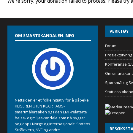
We’re sorry, your donation failed to process. Please try 
VERKTØY
OM SMARTSKANDALEN.INFO
Forum
Prosjektstyring
Konferanse (Liv
Om smartskand
Spørsmål og Sv
Støtt oss økon
Nettsiden er et folkeinitiativ for å påpeke
KEISEREN UTEN KLÆR i AMS-
smartmålersaken og i den EMF-relaterte
helse- og miljøskandale som nå bygger
seg opp i Norge og internasjonalt. Statens
BESØKSSTA
Strålevern, NVE og andre