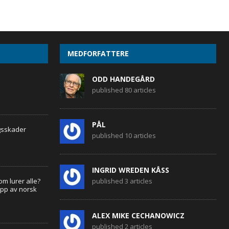
MEDFORFATTERE
ODD HANDEGÅRD
published 80 articles
PÅL
gsskader
published 10 articles
INGRID WREDEN KÅSS
om lurer alle?
published 3 articles
upp av norsk
ALEX MIKE CECHANOWICZ
published 2 articles