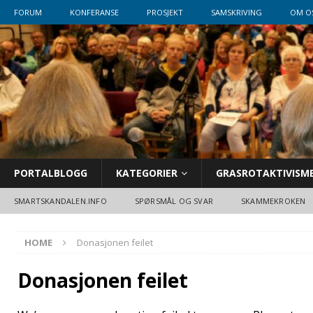
FORUM
KONFERANSE
PROSJEKT
SAMSKRIVING
OM O
PORTALBLOGG
KATEGORIER
GRASROTAKTIVISM
SMARTSKANDALEN.INFO
SPØRSMÅL OG SVAR
SKAMMEKROKEN
HOME
Donasjonen feilet
Donasjonen feilet