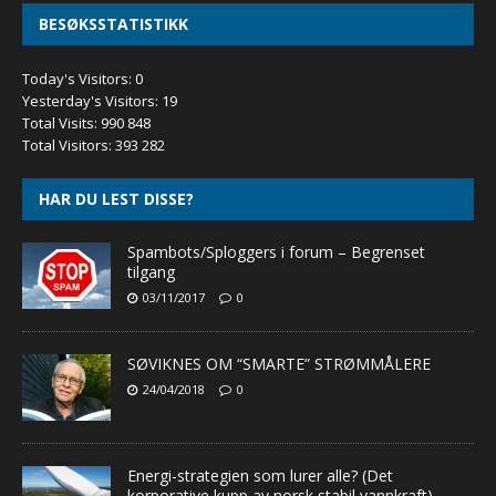
BESØKSSTATISTIKK
Today's Visitors:
0
Yesterday's Visitors:
19
Total Visits:
990 848
Total Visitors:
393 282
HAR DU LEST DISSE?
Spambots/Sploggers i forum – Begrenset
tilgang
03/11/2017
0
SØVIKNES OM “SMARTE” STRØMMÅLERE
24/04/2018
0
Energi-strategien som lurer alle? (Det
korporative kupp av norsk stabil vannkraft)