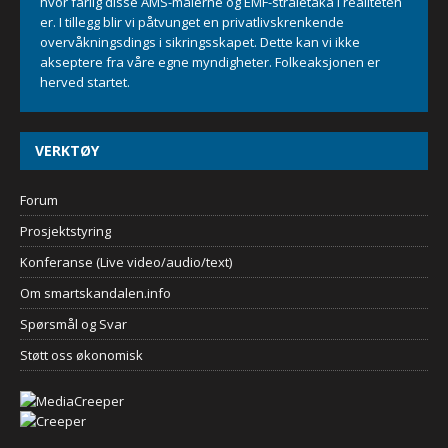
hvor farlig disse AMS-målerne og EMF-stråletåka i realiteten
er. I tillegg blir vi påtvunget en privatlivskrenkende
overvåkningsdings i sikringsskapet. Dette kan vi ikke
akseptere fra våre egne myndigheter. Folkeaksjonen er
herved startet.
VERKTØY
Forum
Prosjektstyring
Konferanse (Live video/audio/text)
Om smartskandalen.info
Spørsmål og Svar
Støtt oss økonomisk