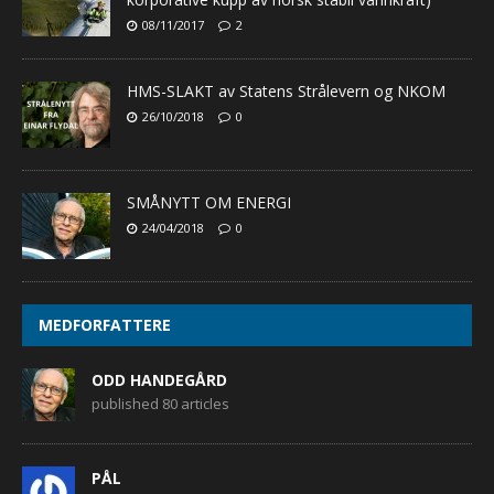
08/11/2017
2
HMS-SLAKT av Statens Strålevern og NKOM
26/10/2018
0
SMÅNYTT OM ENERGI
24/04/2018
0
MEDFORFATTERE
ODD HANDEGÅRD
published 80 articles
PÅL